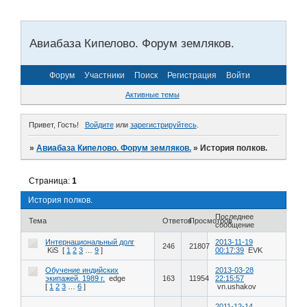
Авиабаза Кипелово. Форум земляков.
Форум
Участники
Поиск
Регистрация
Войти
Активные темы
Привет, Гость!
Войдите
или
зарегистрируйтесь
.
»
Авиабаза Кипелово. Форум земляков.
»
История полков.
Страница:
1
История полков.
Последнее
Тема
Ответов
Просмотров
сообщение
Интернациональный долг
2013-11-19
246
21807
KiS
[
1
2
3
…
9
]
00:17:39
EVK
Обучение индийских
2013-03-28
экипажей. 1989 г.
edge
163
11954
22:15:57
[
1
2
3
…
6
]
vn.ushakov
2011-12-14