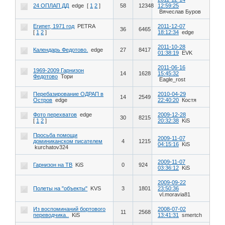
24 ОПЛАП ДД
edge
[
1
2
]
58
12348
12:59:25
Вячеслав Буров
Египет, 1971 год
PETRA
2011-12-07
36
6465
[
1
2
]
18:12:34
edge
2011-10-28
Календарь Федотово.
edge
27
8417
01:38:19
EVK
2011-06-16
1969-2009 Гарнизон
14
1628
15:45:32
Федотово
Тори
Eagle_rost
Перебазирование ОДРАП в
2010-04-29
14
2549
Остров
edge
22:40:20
Костя
Фото перехватов
edge
2009-12-28
30
8215
[
1
2
]
20:32:38
KiS
Просьба помощи
2009-11-07
доминиканском писателем
4
1215
04:15:16
KiS
kurchatov324
2009-11-07
Гарнизон на ТВ
KiS
0
924
03:36:12
KiS
2009-09-22
Полеты на "объекты"
KVS
3
1801
23:50:36
vl.moravia81
Из воспоминаний бортового
2008-07-02
11
2568
переводчика..
KiS
13:41:31
smertch