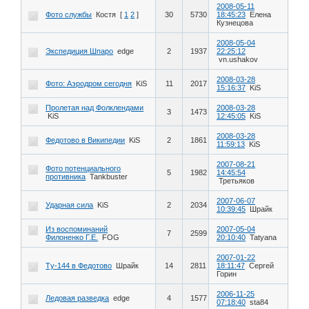
2008-05-11
Фото службы
Костя
[
1
2
]
30
5730
18:45:23
Елена
Кузнецова
2008-05-04
Экспедиция Шпаро
edge
2
1937
22:25:12
vn.ushakov
2008-03-28
Фото: Аэродром сегодня
KiS
11
2017
15:16:37
KiS
Пролетая над Фолклендами
2008-03-28
3
1473
KiS
12:45:05
KiS
2008-03-28
Федотово в Википедии
KiS
2
1861
11:59:13
KiS
2007-08-21
Фото потенциального
5
1982
14:45:54
противника
Tankbuster
Третьяков
2007-06-07
Ударная сила
KiS
2
2034
10:39:45
Шрайк
Из воспоминаний
2007-05-04
7
2599
Филоненко Г.Е.
FOG
20:10:40
Tatyana
2007-01-22
Tу-144 в Федотово
Шрайк
14
2811
18:11:47
Сергей
Горин
2006-11-25
Ледовая разведка
edge
4
1577
07:18:40
sta84