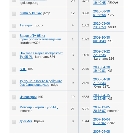
20
3761
goldengeorg
19:40:45
ЛЕХАН
2010-06-30
Книга о Ту-142
jamp
12
3320
01:35:58
KVS
2010-03-06
Таганрог
Костя
4
1082
23:50:59
Костя
Видео о Ту-95 из
2009-10-30
французского телевидении
1
1022
00:31:49
KiS
kurchatov324
2009-09-22
Почтовая марка изображает
3
1450
22:08:35
Ту-95 РЦ
kurchatov324
kurchatov324
2008-04-30
ВПП
KiS
8
2240
19:49:01
KiS
2008-04-18
Ту-95 на 7 месте в рейтинге
9
2136
21:54:33
бомбардировщиков
edge
Oleg_1971
2008-04-15
Из истории
KiS
19
4338
12:52:45
KiS
Мемуар - корма Ту-95РЦ
2007-12-05
21
5535
smertch
20:15:07
smertch
2007-10-04
ДрагМет
Шрайк
9
1344
01:20:02
8202
2007-04-08