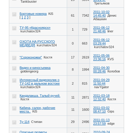
Tankbuster
Третьяков
2011-10-02
Бортовые номера
KiS
61
7342
14:45:40
Денис
[
1
2
3
]
Абашкин
ТУ-95 «Красноярск»
2011-06-12
1
729
kurchatov324
21:48:46
liner
2011-06-12
ОХОТА НА РУССКОГО
0
663
03:29:44
МЕДВЕДЯ
kurchatov324
kurchatov324
2011-05-06
"Сороконожки"
Костя
17
2619
23:36:16
KVS
Видео и киносъемка
2011-04-30
8
1994
goldengeorg
00:28:46
Колобов
Интересный видеоролик о
2011-04-29
ТУ-142 в дальном востоке
2
815
11:50:44
kurchatov324
navYgator
Кандалакша. Талый ручей.
2011-03-18
11
2871
Костя
12:32:40
Костя
Кабина, салон, рабочие
2011-03-02
11
1600
места..
KiS
08:47:10
Gips
2011-01-13
Ту-114
Стипан
29
2496
23:57:59
edge
Опасные реликты
2010-09-24