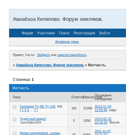
Авиабаза Кипелово. Форум земляков.
Форум
Участники
Поиск
Регистрация
Войти
Активные темы
Привет, Гость!
Войдите
или
зарегистрируйтесь
.
»
Авиабаза Кипелово. Форум земляков.
»
Матчасть.
Страница:
1
Матчасть.
Последнее
Тема
Ответов
Просмотров
сообщение
Галлерея Ту-95/ Ту-142
KiS
2013-11-29
181
31958
[
1
2
3
…
7
]
12:59:40
edge
Чудесный видео!
2013-02-22
3
1556
kurchatov324
22:18:10
Shyrek
2011-11-07
Кроки аэродромов, схемы
25
5094
15:21:47