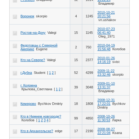
Владимир
2010-10-21
Воронеж
skorpio
4
1245
20:21:56
vn.ushakov
2010-07-23
Ростов-на-Дону
Valegi
15
1145
06:41:40
Oleg_1971
Федотовцы с Северной
2010-04-19
2
750
Америке
Eugene
15:56:48
Колобов
2010-01-26
Кто на Севере?
Valegi
15
2377
14:16:19
svist
2009-11-22
г.Дубна
Student
[
1
2
]
52
4299
23:32:46
skorpio
2009-01-10
г. Коломна
39
3048
13:31:37
Крылова_Светлана
[
1
2
]
Владимир
2008-12-31
Кемерово
Bychkov Dmitriy
18
1808
17:22:01
Bychkov
Dmitriy
Кто в Нижнем новгороде?
2008-10-26
99
4850
Колобов
[
1
2
3
4
]
11:30:53
Ларка
2008-08-27
Кто в Архангельске?
edge
17
2190
22:21:04
Ksana