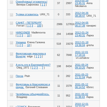
2013-02-18
Оренбуржцы! отзовитесь!
37
2997
23:45:31
Anna
Венера Сафонова
[
1
2
]
Nikolaeva
2012-04-26
Туляки отзовитесь
URII_71
0
333
08:28:47
URII_71
САНКТ - ПЕТЕРБУРГ
2012-04-05
2986
127816
Ferrari
[
1
2
3
…
100
]
00:27:39
канарис
НИКОЛАЕВ
Vladlenovna
2012-01-24
294
14598
[
1
2
3
…
10
]
23:40:31
Ларка
Украина
Елена Галкина
2012-01-18
518
19270
[
1
2
3
…
18
]
19:36:04
grisha
2011-12-01
Федотовская диаспора в
62
7848
17:18:16
Вологде
edge
[
1
2
3
]
vn.ushakov
А есть кто в Екатеринбурге?
2011-05-24
198
8434
Oleg_1971
[
1
2
3
…
7
]
09:10:25
Ларка
2011-05-23
Пенза
Ptah
0
282
21:31:04
Ptah
Федотовцы в Красноярске и
2011-05-12
11
1579
рядом.
Евгений Спевакин
06:14:52
65mrc
Челябинцы объединяйтесь.
2011-05-02
11
952
Владимр
11:38:43
Ларка
2010-12-01
г.ТОМСК
Владимир
12
1014
16:22:24