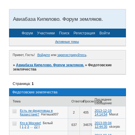
Авиабаза Кипелово. Форум земляков.
Форум
Участники
Поиск
Регистрация
Войти
Активные темы
Привет, Гость!
Войдите
или
зарегистрируйтесь
.
»
Авиабаза Кипелово. Форум земляков.
»
Федотовские
землячества
Страница:
1
Федотовские землячества
Последнее
Тема
Ответов
Просмотров
сообщение
Есть ли федотовцы в
2013-12-19
2
405
Казахстане?
Наташа007
14:14:54
Maxut
Кто в Москве!
Белый
2013-09-04
637
34675
[
1
2
3
…
22
]
12:44:35
skorpio