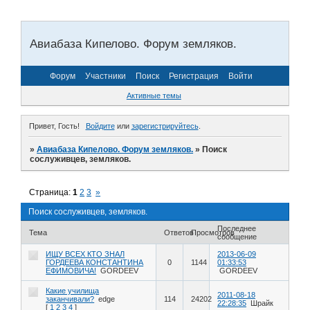
Авиабаза Кипелово. Форум земляков.
Форум
Участники
Поиск
Регистрация
Войти
Активные темы
Привет, Гость!
Войдите
или
зарегистрируйтесь
.
»
Авиабаза Кипелово. Форум земляков.
»
Поиск
сослуживцев, земляков.
Страница:
1
2
3
»
Поиск сослуживцев, земляков.
Последнее
Тема
Ответов
Просмотров
сообщение
ИЩУ ВСЕХ КТО ЗНАЛ
2013-06-09
ГОРДЕЕВА КОНСТАНТИНА
0
1144
01:33:53
ЕФИМОВИЧА!
GORDEEV
GORDEEV
Какие училища
2011-08-18
заканчивали?
edge
114
24202
22:28:35
Шрайк
[
1
2
3
4
]