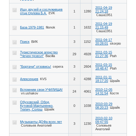
2011-04-19
Ищу друзей и сослуживцев
1
1280
21:24:18
отца Орлова Б.А.
EVK
Саша1951
2011-04-19
База 1979-1981
filonok
1
1632
21:15:49
Саша1951
2011-04-17
Поиск
ВИК
3
1152
20:28:01
skorpio
Туристическое агенство
2011-03-15
29
4928
"Чечен-трэвэл"
Bacilla
21:27:36
Ptah
2011-03-15
"Бортачи" отзовись!
серега
3
2604
18:48:47
Ptah
2011-01-11
Алексенцев
KVS
2
4288
18:17:20
Шрайк
Вспомним свои УЧИЛИЩА!
2010-12-05
24
4061
vn.ushakov
14:31:54
Костя
Обуховский, Обод,
2010-03-29
Кутовой,Мартыненко,
0
1038
08:20:23
Шрайк
Тюпич, Солош
Шрайк
2010-02-10
Музыканты ДОФа всех лет
09:47:55
3
1230
Соловьев Анатолий
Соловьев
Анатолий