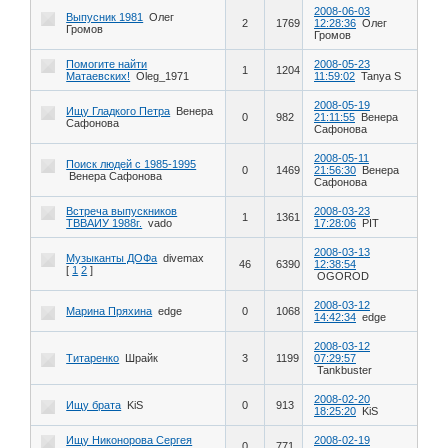
2008-06-03
Выпусник 1981
Олег
2
1769
12:28:36
Олег
Громов
Громов
Помогите найти
2008-05-23
1
1204
Матаевских!
Oleg_1971
11:59:02
Tanya S
2008-05-19
Ищу Гладкого Петра
Венера
0
982
21:11:55
Венера
Сафонова
Сафонова
2008-05-11
Поиск людей с 1985-1995
0
1469
21:56:30
Венера
Венера Сафонова
Сафонова
Встреча выпускников
2008-03-23
1
1361
ТВВАИУ 1988г.
vado
17:28:06
РIT
2008-03-13
Музыканты ДОФа
divemax
46
6390
12:38:54
[
1
2
]
OGOROD
2008-03-12
Марина Пряхина
edge
0
1068
14:42:34
edge
2008-03-12
Титаренко
Шрайк
3
1199
07:29:57
Tankbuster
2008-02-20
Ищу брата
KiS
0
913
18:25:20
KiS
Ищу Никонорова Сергея
2008-02-19
0
771