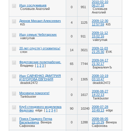
2010-02-10
Ищу сослуживцев
06:27:18
0
951
Соловьев Анатолий
Соловьев
Анатолий
Дернов Михаил Алексеевич
2009-12-30
4
1125
KiS
12:57:59
KiS
2009-11-12
Ищу семью Чеботарских
0
911
15:02:16
valerymak
valerymak
20 лет спустя:) отзовитесь!
2009-11-03
14
3021
слон
21:25:30
EVK
2009-04-17
Федотовские политрабочие.
65
7744
21:32:17
Владимр
[
1
2
3
]
БармалеичЪ
Ищу САВЧЕНКО ДМИТРИЯ
2008-10-19
И ЕГОРОВА ЕВГЕНИЯ
0
1305
03:10:47
deadok2472
deadok2472
2008-08-27
Москвичи помогите!
0
1617
14:22:13
Tankbuster
Tankbuster
Клуб стендового моделизма
2008-07-28
90
10240
Федотово
edge
[
1
2
3
4
]
10:49:13
edge
Поиск Гладкого Петра
2008-06-05
Васильевича
Венера
0
1288
22:15:29
Венера
Сафонова
Сафонова