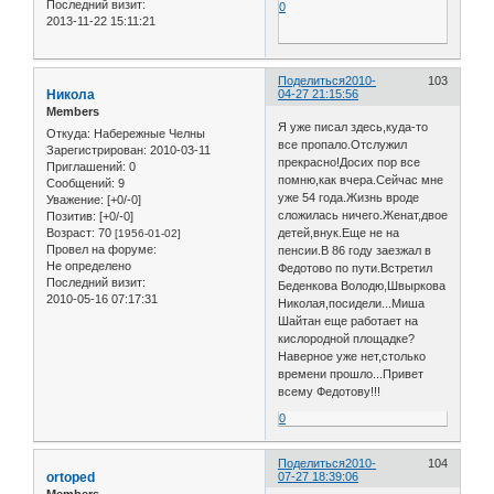
Последний визит:
0
2013-11-22 15:11:21
Поделиться
2010-
103
Никола
04-27 21:15:56
Members
Я уже писал здесь,куда-то
Откуда:
Набережные Челны
все пропало.Отслужил
Зарегистрирован
: 2010-03-11
прекрасно!Досих пор все
Приглашений:
0
помню,как вчера.Сейчас мне
Сообщений:
9
уже 54 года.Жизнь вроде
Уважение:
[+0/-0]
сложилась ничего.Женат,двое
Позитив:
[+0/-0]
Возраст:
70
детей,внук.Еще не на
[1956-01-02]
Провел на форуме:
пенсии.В 86 году заезжал в
Не определено
Федотово по пути.Встретил
Последний визит:
Беденкова Володю,Швыркова
2010-05-16 07:17:31
Николая,посидели...Миша
Шайтан еще работает на
кислородной площадке?
Наверное уже нет,столько
времени прошло...Привет
всему Федотову!!!
0
Поделиться
2010-
104
ortoped
07-27 18:39:06
Members