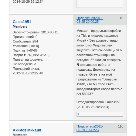
2014-10-29 19:12:54
Поделиться
2011-
115
Саша1951
03-25 20:00:25
Members
Михаил, предлагаю перейти
Зарегистрирован
: 2010-03-11
на ТЫ, и никаких пардонов.
Приглашений:
0
Музей - Это здорово, надо
Сообщений:
284
кого-то из Федотовских
Уважение:
[+0/-0]
зацепить, что бы сообщили о
Позитив:
[+0/-0]
состоянии этой инфы на
Возраст:
74
[1951-11-15]
Провел на форуме:
сегодня. Её нельзя потерять.
Не определено
Я финансово всё это
Последний визит:
поддержу. Держи руку на
2012-11-19 22:27:48
пульсе. Ответь на моё
предложение на "Выпуске
1968", что бы тебе стать
координатором сбора всего о
в/ч 53043?.
Отредактировано Саша1951
(2011-03-25 20:38:04)
0
Поделиться
2011-
116
Акимов Михаил
05-29 10:47:23
Members