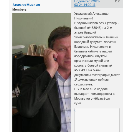
Поделиться
2011-
112
Акимов Михаил
03-24 14:29:11
Members
Уважаемый Александр
Николаевич!
В здании штаба базы (теперь
бывшей в/ч53043) на 2-м
этаже бывший
"комсомолец"базы и бывший
народный депутат -Лопатин
Владимир Николаевич в
бывшем кабинете нашей
аэродромной службы
организовал музей или
комнату боевой славы в/
ч53043.Там были
документы,фотографии,макеты..
.Я думаю она и сейчас
существует.
Р.S. в мае ещё неделя
выпадает- командировка в
Москву на учёбу,всё до
кучи.....
0