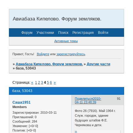
Авиабаза Кипелово. Форум земляков.
Форум
Участники
Поиск
Регистрация
Войти
Активные темы
Привет, Гость!
Войдите
или
зарегистрируйтесь
.
»
Авиабаза Кипелово. Форум земляков.
»
Другие части
»
база, 53043
Страница:
«
1
2
3
4
5
6
»
база, 53043
Поделиться
2010-
91
Саша1951
04-11 23:48:39
Members
Фото 26 (7916). Май 1964 г.
Зарегистрирован
: 2010-03-11
Служ. городок, здание
Приглашений:
0
будущих штабов Ф.Е.
Сообщений:
284
Чернякова и дети.
Уважение:
[+0/-0]
Позитив:
[+0/-0]
0