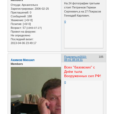
На 24 фотографии третьим
Откуда:
Архангельск
стоит Петрачков Герман
Зарегистрирован
: 2006-02-25
Сергеевич,а на 27 Покрасов
Приглашений:
0
Геннадий Карлович.
Сообщений:
188
Уважение:
[+0/-0]
0
Позитив:
[+0/-0]
Возраст:
57
[1969-07-27]
Провел на форуме:
Не определено
Последний визит:
2013-04-06 23:49:17
Поделиться
2010-
105
Акимов Михаил
08-01 08:34:31
Members
Всех "базовских" с
Днём тыла
Вооруженных сил РФ!
0