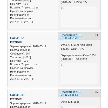
Уважение:
[+0/-0]
(2010-04-11 23:52:37)
Позитив:
[+0/-0]
Возраст:
74
[1951-11-15]
0
Провел на форуме:
Не определено
Последний визит:
2012-11-19 22:27:48
Поделиться
2010-
94
Саша1951
04-11 23:54:23
Members
Фото 29 (7952). Черняков,
Зарегистрирован
: 2010-03-11
Бабак, Расюк и ???.
Приглашений:
0
Сообщений:
284
Отредактировано Саша1951
Уважение:
[+0/-0]
(2010-04-13 18:18:20)
Позитив:
[+0/-0]
Возраст:
74
[1951-11-15]
0
Провел на форуме:
Не определено
Последний визит:
2012-11-19 22:27:48
Поделиться
2010-
95
Саша1951
04-11 23:55:55
Members
Фото 30 (7953).
Зарегистрирован
: 2010-03-11
Приглашений:
0
0