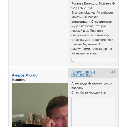
Ростова Великого. Мой тел. 8-
920-126-25-93.
Е-м. samokat.yar@yandex.ru.
Можем и в Москве
встретиться. Относительно
музея истории - это уже
первый шаг. Принял к
сведению. И всё-таки жду
ответ на моё предложение к
Вам на Федшколе. С
наилучшими, Александр, но
Иванович всё же.
0
Поделиться
2011-
114
Акимов Михаил
03-25 09:30:22
Members
Александр Иванович,прошу
пардону....
Спасибо за координаты.
0