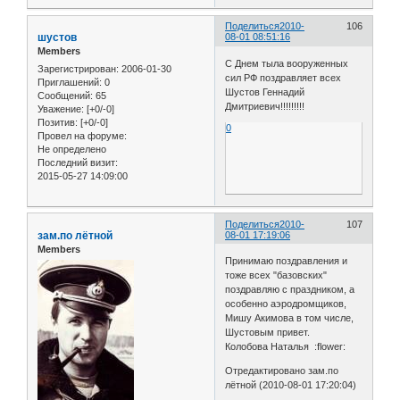
Поделиться
2010-
106
шустов
08-01 08:51:16
Members
С Днем тыла вооруженных
Зарегистрирован
: 2006-01-30
сил РФ поздравляет всех
Приглашений:
0
Шустов Геннадий
Сообщений:
65
Дмитриевич!!!!!!!!!
Уважение:
[+0/-0]
Позитив:
[+0/-0]
0
Провел на форуме:
Не определено
Последний визит:
2015-05-27 14:09:00
Поделиться
2010-
107
зам.по лётной
08-01 17:19:06
Members
Принимаю поздравления и
тоже всех "базовских"
поздравляю с праздником, а
особенно аэродромщиков,
Мишу Акимова в том числе,
Шустовым привет.
Колобова Наталья :flower:
Отредактировано зам.по
лётной (2010-08-01 17:20:04)