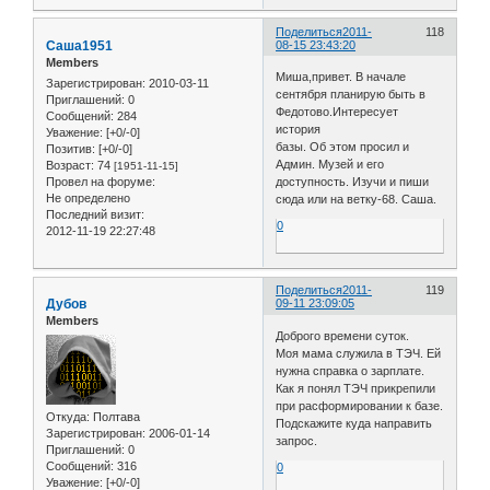
Поделиться
2011-
118
Саша1951
08-15 23:43:20
Members
Миша,привет. В начале
Зарегистрирован
: 2010-03-11
сентября планирую быть в
Приглашений:
0
Федотово.Интересует
Сообщений:
284
история
Уважение:
[+0/-0]
базы. Об этом просил и
Позитив:
[+0/-0]
Админ. Музей и его
Возраст:
74
[1951-11-15]
Провел на форуме:
доступность. Изучи и пиши
Не определено
сюда или на ветку-68. Саша.
Последний визит:
0
2012-11-19 22:27:48
Поделиться
2011-
119
Дубов
09-11 23:09:05
Members
Доброго времени суток.
Моя мама служила в ТЭЧ. Ей
нужна справка о зарплате.
Как я понял ТЭЧ прикрепили
при расформировании к базе.
Откуда:
Полтава
Подскажите куда направить
Зарегистрирован
: 2006-01-14
запрос.
Приглашений:
0
Сообщений:
316
0
Уважение:
[+0/-0]