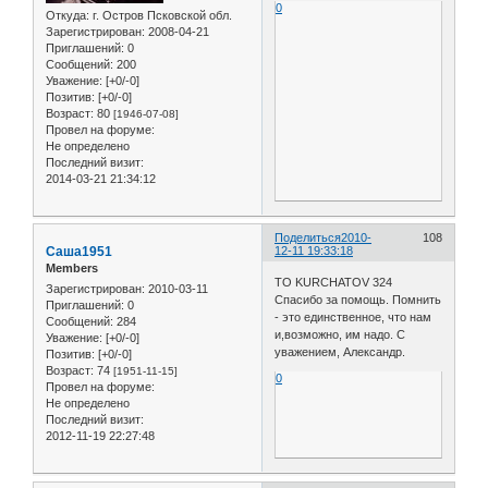
0
Откуда:
г. Остров Псковской обл.
Зарегистрирован
: 2008-04-21
Приглашений:
0
Сообщений:
200
Уважение:
[+0/-0]
Позитив:
[+0/-0]
Возраст:
80
[1946-07-08]
Провел на форуме:
Не определено
Последний визит:
2014-03-21 21:34:12
Поделиться
2010-
108
Саша1951
12-11 19:33:18
Members
TO KURCHATOV 324
Зарегистрирован
: 2010-03-11
Спасибо за помощь. Помнить
Приглашений:
0
- это единственное, что нам
Сообщений:
284
и,возможно, им надо. С
Уважение:
[+0/-0]
уважением, Александр.
Позитив:
[+0/-0]
Возраст:
74
[1951-11-15]
0
Провел на форуме:
Не определено
Последний визит:
2012-11-19 22:27:48