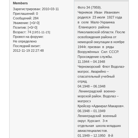
Members
Фото 34 (7959).
Зарегистрирован
: 2010-03-11
Черняков Иван Иванович
Приглашений:
0
родился 23 июля 1927 года
Сообщений:
284
в селе Мало-Украинка
Уважение:
[+0/-0]
Еланецкого района
Позитив:
[+0/-0]
Николаевской области. После
Возраст:
74
[1951-11-15]
Провел на форуме:
освобождения района от
Не определено
немецкой оккупации в ноябре
Последний визит:
1944г. призван в ряды
2012-11-19 22:27:48
Вооружённых Сил СССР.
Прохождение службы.
11.1944 – 04.1948
Черноморский Флот Водолаз-
матрос. Аварийно –
спасательный учебный
отряд.
04.1948 – 06.1948
Ленинградский военно-
морской район. Водолаз –
матросэ
Крейсер «Адмирал Макаров».
06.1948 – 01.1949
Ленинградский военный
округ. Курсант. 3-я
отдельная школа младших
авиаспециалистов.
01.1949 – 12.1950 8-й