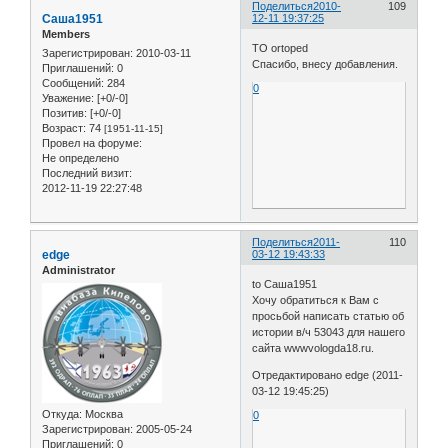
Поделиться
2010-
109
Саша1951
12-11 19:37:25
Members
TO ortoped
Зарегистрирован
: 2010-03-11
Спасибо, внесу добавления.
Приглашений:
0
Сообщений:
284
0
Уважение:
[+0/-0]
Позитив:
[+0/-0]
Возраст:
74
[1951-11-15]
Провел на форуме:
Не определено
Последний визит:
2012-11-19 22:27:48
Поделиться
2011-
110
edge
03-12 19:43:33
Administrator
to Саша1951
Хочу обратиться к Вам с
просьбой написать статью об
истории в/ч 53043 для нашего
сайта wwwvologda18.ru.
Отредактировано edge (2011-
03-12 19:45:25)
Откуда:
Москва
0
Зарегистрирован
: 2005-05-24
Приглашений:
0