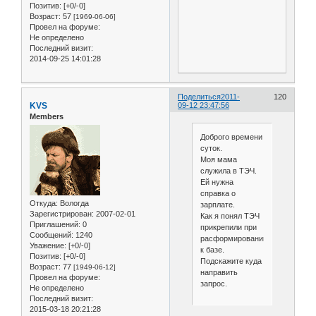
Позитив:
[+0/-0]
Возраст:
57
[1969-06-06]
Провел на форуме:
Не определено
Последний визит:
2014-09-25 14:01:28
Поделиться
2011-
120
KVS
09-12 23:47:56
Members
Доброго времени
суток.
Моя мама
служила в ТЭЧ.
Ей нужна
справка о
Откуда:
Вологда
зарплате.
Зарегистрирован
: 2007-02-01
Как я понял ТЭЧ
Приглашений:
0
прикрепили при
Сообщений:
1240
расформировании
Уважение:
[+0/-0]
к базе.
Позитив:
[+0/-0]
Подскажите куда
Возраст:
77
[1949-06-12]
направить
Провел на форуме:
запрос.
Не определено
Последний визит:
2015-03-18 20:21:28