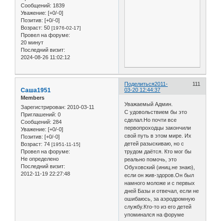
Сообщений:
1839
Уважение:
[+0/-0]
Позитив:
[+0/-0]
Возраст:
50
[1976-02-17]
Провел на форуме:
20 минут
Последний визит:
2024-08-26 11:02:12
Поделиться
2011-
111
Саша1951
03-20 12:44:37
Members
Уважаемый Админ.
Зарегистрирован
: 2010-03-11
С удовольствием бы это
Приглашений:
0
сделал.Но почти все
Сообщений:
284
первопроходцы закончили
Уважение:
[+0/-0]
свой путь в этом мире. Их
Позитив:
[+0/-0]
детей разыскиваю, но с
Возраст:
74
[1951-11-15]
Провел на форуме:
трудом даётся. Кто мог бы
Не определено
реально помочь, это
Последний визит:
Обуховский (иниц.не знаю),
2012-11-19 22:27:48
если он жив-здоров.Он был
намного моложе и с первых
дней Базы и отвечал, если не
ошибаюсь, за аэродромную
службу.Кто-то из его детей
упоминался на форуме