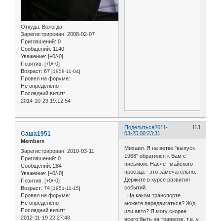
Откуда:
Вологда
Зарегистрирован
: 2008-02-07
Приглашений:
0
Сообщений:
1140
Уважение:
[+0/-0]
Позитив:
[+0/-0]
Возраст:
67
[1958-11-04]
Провел на форуме:
Не определено
Последний визит:
2014-10-29 19:12:54
Поделиться
2011-
113
Саша1951
03-25 00:23:31
Members
Михаил. Я на ветке "выпуск
Зарегистрирован
: 2010-03-11
1968" обратился к Вам с
Приглашений:
0
письмом. Насчёт майского
Сообщений:
284
проезда - это замечательно.
Уважение:
[+0/-0]
Держите в курсе развития
Позитив:
[+0/-0]
событий.
Возраст:
74
[1951-11-15]
Провел на форуме:
На каком транспорте
Не определено
можете передвигаться? Ж/д
Последний визит:
или авто? Я могу скорее
2012-11-19 22:27:48
всего быть на траверзе, т.е. у