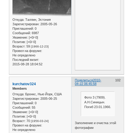
Откуда:
Таллин, Эстония
Зарегистрирован
: 2005-05-26
Приглашений:
0
Сообщений:
6987
Уважение:
[+0/-0]
Позитив:
[+0/-0]
Возраст:
59
[1966-12-23]
Провел на форуме:
Не определено
Последний визит:
2015-08-28 18:04:52
Поделиться
2010-
102
kurchatov324
04-22 06:45:58
Members
Откуда:
Бронкс, Нью Йорк, США
Фото 3 (7909).
Зарегистрирован
: 2005-06-25
А.Н.Синицын.
Приглашений:
0
Погиб 23.01.1966.
Сообщений:
55
Уважение:
[+0/-0]
Позитив:
[+0/-0]
Возраст:
70
[1956-03-24]
Заполнение и очистка этой
Провел на форуме:
фотографии
Не определено