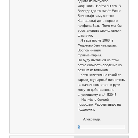
одного из выпусков
Федшколы. Найти бы его. В
Вологде где-то живёт Елена
Беляева(в замужестве
Колташова) дочь первого
начфина Базы. Тоже мог бы
восстановить хронологию и
фамилии.
Я ведь после 1968г.в
Федотово был наездами.
Воспоминания
фрагментарны.
Но буду пытаться на этой
ветке собирать сведения из
разных источников.
Хотя желательно какой-то
каркас, сценарный план взять
на начальном этапе в руки
кому-то действительно
служившему в в/ч 53043.
Начнём с божьей
помощью. Рассчитываю на
поддержку.
Александр.
0