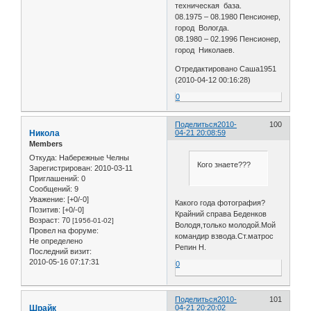
техническая база.
08.1975 – 08.1980 Пенсионер,
город Вологда.
08.1980 – 02.1996 Пенсионер,
город Николаев.
Отредактировано Саша1951
(2010-04-12 00:16:28)
0
Поделиться
2010-
100
Никола
04-21 20:08:59
Members
Откуда:
Набережные Челны
Кого знаете???
Зарегистрирован
: 2010-03-11
Приглашений:
0
Сообщений:
9
Уважение:
[+0/-0]
Какого года фотография?
Позитив:
[+0/-0]
Крайний справа Беденков
Возраст:
70
[1956-01-02]
Володя,только молодой.Мой
Провел на форуме:
командир взвода.Ст.матрос
Не определено
Репин Н.
Последний визит:
2010-05-16 07:17:31
0
Поделиться
2010-
101
Шрайк
04-21 20:20:02