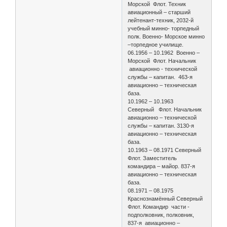
Морской Флот. Техник
авиационный – старший
лейтенант-техник, 2032-й
учебный минно- торпедный
полк. Военно- Морское минно
–торпедное училище.
06.1956 – 10.1962 Военно –
Морской Флот. Начальник
авиационно - технической
службы – капитан. 463-я
авиационно – техническая
база.
10.1962 – 10.1963
Северный Флот. Начальник
авиационно – технической
службы – капитан. 3130-я
авиационно – техническая
база.
10.1963 – 08.1971 Северный
Флот. Заместитель
командира – майор. 837-я
авиационно – техническая
база.
08.1971 – 08.1975
Краснознамённый Северный
Флот. Командир части -
подполковник, полковник,
837-я авиационно –