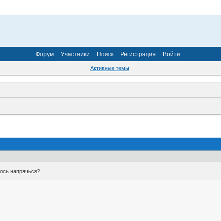
Форум
Участники
Поиск
Регистрация
Войти
Активные темы
лось напрячься?