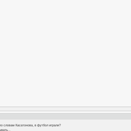
 по словам Касатонова, в футбол играли?
вать...