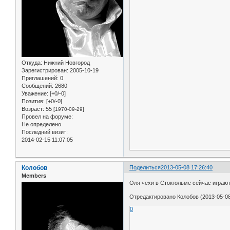
Откуда:
Нижний Новгород
Зарегистрирован
: 2005-10-19
Приглашений:
0
Сообщений:
2680
Уважение:
[+0/-0]
Позитив:
[+0/-0]
Возраст:
55
[1970-09-29]
Провел на форуме:
Не определено
Последний визит:
2014-02-15 11:07:05
Колобов
Поделиться
2013-05-08 17:26:40
Members
Оля чехи в Стокгольме сейчас играют 
Отредактировано Колобов (2013-05-08
0