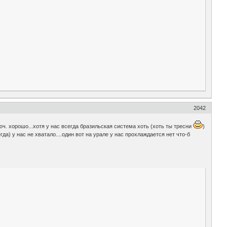
2042
оч. хорошо...хотя у нас всегда бразильская система хоть (хоть ты тресни
)
а) у нас не хватало....один вот на урале у нас прохлаждается нет что-б