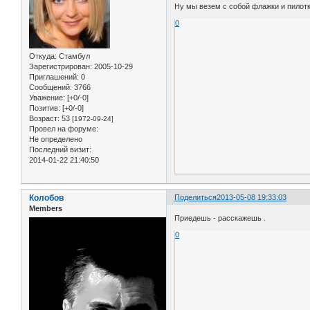
Ну мы везем с собой флажки и пилотк
0
Откуда:
Стамбул
Зарегистрирован
: 2005-10-29
Приглашений:
0
Сообщений:
3766
Уважение:
[+0/-0]
Позитив:
[+0/-0]
Возраст:
53
[1972-09-24]
Провел на форуме:
Не определено
Последний визит:
2014-01-22 21:40:50
Колобов
Поделиться
2013-05-08 19:33:03
Members
Приедешь - расскажешь .
0