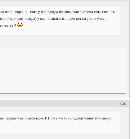
о не оч. хорошо...хотя у нас всегда бразильская система хоть (хоть ты
всегда (прям всегда) у нас не хватало....один вот на урале у нас
оличестве ?
2045
ле первой игры с избытком. В Праге пустой стадион "Льва" и никакого