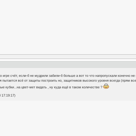
игре счёт, если-б не мудрили забили-б больше а вот то что напропускали конечно не 
 пытается всё от защиты построить но, защитников высокого уровня всегда (прям всегд
е кубки...на цвет-мет видать , ну куда ещё в таком количестве ?
 17:19:17)