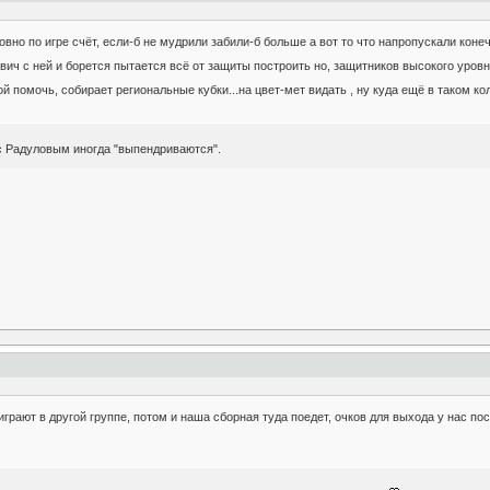
но по игре счёт, если-б не мудрили забили-б больше а вот то что напропускали конечн
ич с ней и борется пытается всё от защиты построить но, защитников высокого уровня 
й помочь, собирает региональные кубки...на цвет-мет видать , ну куда ещё в таком к
 с Радуловым иногда "выпендриваются".
грают в другой группе, потом и наша сборная туда поедет, очков для выхода у нас пос