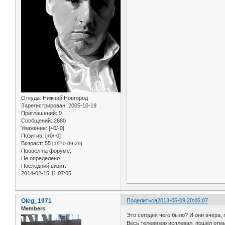
Откуда:
Нижний Новгород
Зарегистрирован
: 2005-10-19
Приглашений:
0
Сообщений:
2680
Уважение:
[+0/-0]
Позитив:
[+0/-0]
Возраст:
55
[1970-09-29]
Провел на форуме:
Не определено
Последний визит:
2014-02-15 11:07:05
Oleg_1971
Поделиться
2013-05-09 20:05:07
Members
Это сегодня чего было? И они вчера,
Весь телевизор исплевал, пошёл отмы