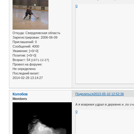
0
Откуда:
Свердловская область
Зарегистрирован
: 2006-06-09
Приглашений:
0
Сообщений:
4000
Уважение:
[+0/-0]
Позитив:
[+0/-0]
Возраст:
54
[1971-12-27]
Провел на форуме:
Не определено
Последний визит:
2014-02-28 13:14:27
Колобов
Поделиться
2013-05-10 12:52:36
Members
А я вовремя удрал в деревню и ,по сч
0