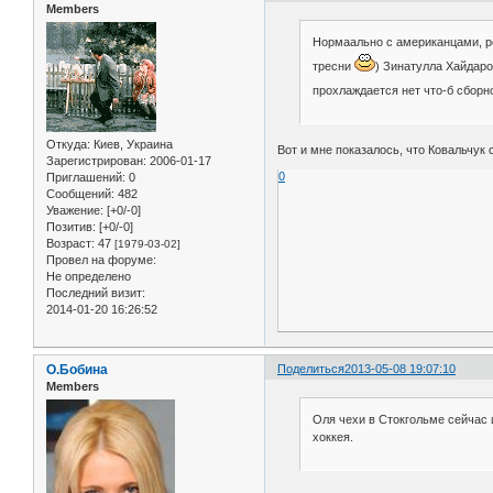
Members
Нормаально с американцами, ров
тресни
) Зинатулла Хайдаров
прохлаждается нет что-б сборно
Откуда:
Киев, Украина
Вот и мне показалось, что Ковальчук
Зарегистрирован
: 2006-01-17
0
Приглашений:
0
Сообщений:
482
Уважение:
[+0/-0]
Позитив:
[+0/-0]
Возраст:
47
[1979-03-02]
Провел на форуме:
Не определено
Последний визит:
2014-01-20 16:26:52
О.Бобина
Поделиться
2013-05-08 19:07:10
Members
Оля чехи в Стокгольме сейчас и
хоккея.