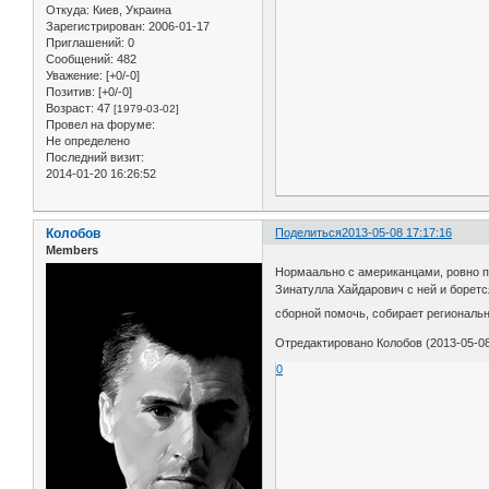
Откуда:
Киев, Украина
Зарегистрирован
: 2006-01-17
Приглашений:
0
Сообщений:
482
Уважение:
[+0/-0]
Позитив:
[+0/-0]
Возраст:
47
[1979-03-02]
Провел на форуме:
Не определено
Последний визит:
2014-01-20 16:26:52
Колобов
Поделиться
2013-05-08 17:17:16
Members
Нормаально с американцами, ровно по 
Зинатулла Хайдарович с ней и борется
сборной помочь, собирает региональны
Отредактировано Колобов (2013-05-08
0