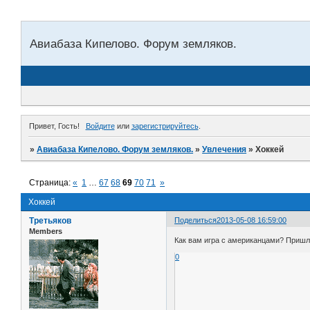
Авиабаза Кипелово. Форум земляков.
Привет, Гость!
Войдите
или
зарегистрируйтесь
.
»
Авиабаза Кипелово. Форум земляков.
»
Увлечения
»
Хоккей
Страница:
«
1
…
67
68
69
70
71
»
Хоккей
Третьяков
Поделиться
2013-05-08 16:59:00
Members
Как вам игра с американцами? Приш
0