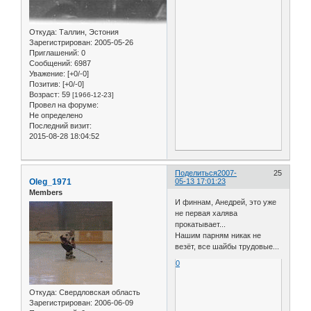
Откуда:
Таллин, Эстония
Зарегистрирован
: 2005-05-26
Приглашений:
0
Сообщений:
6987
Уважение:
[+0/-0]
Позитив:
[+0/-0]
Возраст:
59
[1966-12-23]
Провел на форуме:
Не определено
Последний визит:
2015-08-28 18:04:52
Поделиться
2007-
25
Oleg_1971
05-13 17:01:23
Members
И финнам, Анедрей, это уже
не первая халява
прокатывает...
Нашим парням никак не
везёт, все шайбы трудовые...
0
Откуда:
Свердловская область
Зарегистрирован
: 2006-06-09