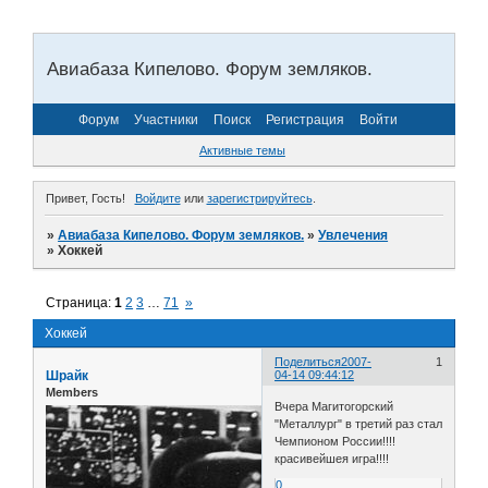
Авиабаза Кипелово. Форум земляков.
Форум
Участники
Поиск
Регистрация
Войти
Активные темы
Привет, Гость!
Войдите
или
зарегистрируйтесь
.
»
Авиабаза Кипелово. Форум земляков.
»
Увлечения
»
Хоккей
Страница:
1
2
3
…
71
»
Хоккей
Поделиться
2007-
1
Шрайк
04-14 09:44:12
Members
Вчера Магитогорский
"Металлург" в третий раз стал
Чемпионом России!!!!
красивейшея игра!!!!
0