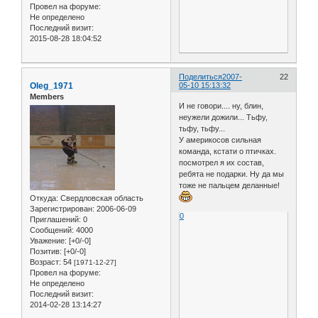
Провел на форуме:
Не определено
Последний визит:
2015-08-28 18:04:52
Поделиться
2007-
22
Oleg_1971
05-10 15:13:32
Members
И не говори.... ну, блин,
неужели дожили... Тьфу,
тьфу, тьфу...
У америкосов сильная
команда, кстати о птичках.
посмотрел я их состав,
ребята не подарки. Ну да мы
тоже не пальцем деланные!
Откуда:
Свердловская область
Зарегистрирован
: 2006-06-09
0
Приглашений:
0
Сообщений:
4000
Уважение:
[+0/-0]
Позитив:
[+0/-0]
Возраст:
54
[1971-12-27]
Провел на форуме:
Не определено
Последний визит:
2014-02-28 13:14:27