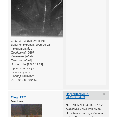
Откуда:
Таллин, Эстония
Зарегистрирован
: 2005-05-26
Приглашений:
0
Сообщений:
6987
Уважение:
[+0/-0]
Позитив:
[+0/-0]
Возраст:
59
[1966-12-23]
Провел на форуме:
Не определено
Последний визит:
2015-08-28 18:04:52
Поделиться
2007-
16
Oleg_1971
04-22 08:34:59
Members
Не... Есть Бог на свете? 4:2...
А сколько моментов было...
Не забиваешь ты, забивают