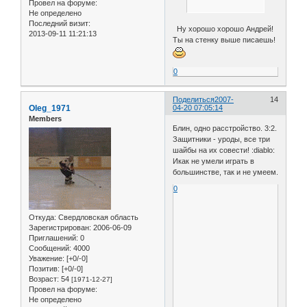
Провел на форуме:
Не определено
Последний визит:
Ну хорошо хорошо Андрей!
2013-09-11 11:21:13
Ты на стенку выше писаешь!
0
Поделиться
2007-
14
Oleg_1971
04-20 07:05:14
Members
Блин, одно расстройство. 3:2.
Защитники - уроды, все три
шайбы на их совести! :diablo:
Икак не умели играть в
большинстве, так и не умеем.
0
Откуда:
Свердловская область
Зарегистрирован
: 2006-06-09
Приглашений:
0
Сообщений:
4000
Уважение:
[+0/-0]
Позитив:
[+0/-0]
Возраст:
54
[1971-12-27]
Провел на форуме:
Не определено