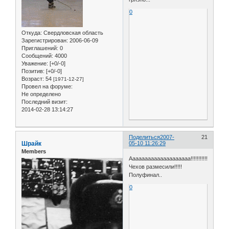
0
Откуда:
Свердловская область
Зарегистрирован
: 2006-06-09
Приглашений:
0
Сообщений:
4000
Уважение:
[+0/-0]
Позитив:
[+0/-0]
Возраст:
54
[1971-12-27]
Провел на форуме:
Не определено
Последний визит:
2014-02-28 13:14:27
Поделиться
2007-
21
Шрайк
05-10 11:26:29
Members
Аааааааааааааааааааа!!!!!!!!!!!
Чехов размесили!!!!!
Полуфинал..
0