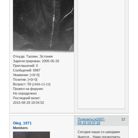
Откуда:
Таллин, Эстония
Зарегистрирован
: 2005-05-26
Приглашений:
0
Сообщений:
6987
Уважение:
[+0/-0]
Позитив:
[+0/-0]
Возраст:
59
[1966-12-23]
Провел на форуме:
Не определено
Последний визит:
2015-08-28 18:04:52
Поделиться
2007-
12
Oleg_1971
04-19 19:37:18
Members
Сегодня наши со шведами
бьются... Надо посмотреть,