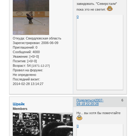
завидовать. "Северстали"
пока это не светит.
0
Откуда:
Свердловская область
Зарегистрирован
: 2006-06-09
Приглашений:
0
Сообщений:
4000
Уважение:
[+0/-0]
Позитив:
[+0/-0]
Возраст:
54
[1971-12-27]
Провел на форуме:
Не определено
Последний визит:
2014-02-28 13:14:27
Поделиться
2007-
6
Шрайк
04-18 22:20:28
Members
Ну... вы хотя бы помечтайте
0