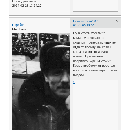
Последний визит:
2014-02-28 13:14:27
Поделиться
2007-
15
Шрайк
04-20 08:19:36
Members
Ну а что ты хотел???
Команду собирают со
скрипом, тренера лучших не
отдают, потому как сезон,
когда отдают, тогда уже
поздно. Приглашали
например Буре. И что???
Кроме пробежек от ворот до
ворот мы толком игры то и не
видели...
0