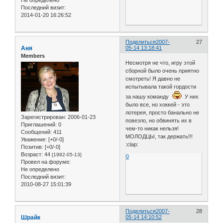
Не определено
Последний визит:
2014-01-20 16:26:52
Поделиться
2007-
27
Аня
05-14 13:18:41
Members
Несмотря не что, игру этой
сборной было очень приятно
смотреть! Я давно не
испытывала такой гордости
за нашу команду
У них
было все, но хоккей - это
лотерея, просто банально не
Зарегистрирован
: 2006-01-23
повезло, но обвинять их в
Приглашений:
0
чем-то никак нельзя!
Сообщений:
411
МОЛОДЦЫ, так держать!!!
Уважение:
[+0/-0]
:clap:
Позитив:
[+0/-0]
Возраст:
44
[1982-05-13]
0
Провел на форуме:
Не определено
Последний визит:
2010-08-27 15:01:39
Поделиться
2007-
28
Шрайк
05-14 14:10:52