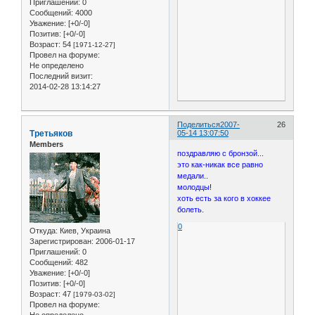
Приглашений:
0
Сообщений:
4000
Уважение:
[+0/-0]
Позитив:
[+0/-0]
Возраст:
54
[1971-12-27]
Провел на форуме:
Не определено
Последний визит:
2014-02-28 13:14:27
Поделиться
2007-
26
Третьяков
05-14 13:07:50
Members
поздравляю с бронзой...
это как-никак все равно
медали..
молодцы!
хоть есть за кого в хоккее
болеть.
0
Откуда:
Киев, Украина
Зарегистрирован
: 2006-01-17
Приглашений:
0
Сообщений:
482
Уважение:
[+0/-0]
Позитив:
[+0/-0]
Возраст:
47
[1979-03-02]
Провел на форуме: