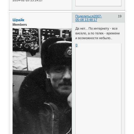
Поделиться
2007-
19
Шрайк
05-08 13:48:17
Members
Да нет... По интернету - все
висело, а по телек - времени
и возможности небыло..
0