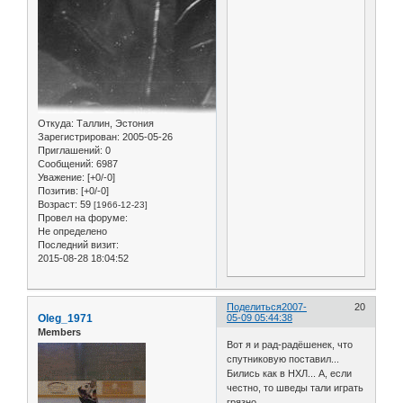
Откуда:
Таллин, Эстония
Зарегистрирован
: 2005-05-26
Приглашений:
0
Сообщений:
6987
Уважение:
[+0/-0]
Позитив:
[+0/-0]
Возраст:
59
[1966-12-23]
Провел на форуме:
Не определено
Последний визит:
2015-08-28 18:04:52
Поделиться
2007-
20
Oleg_1971
05-09 05:44:38
Members
Вот я и рад-радёшенек, что
спутниковую поставил...
Бились как в НХЛ... А, если
честно, то шведы тали играть
грязно...