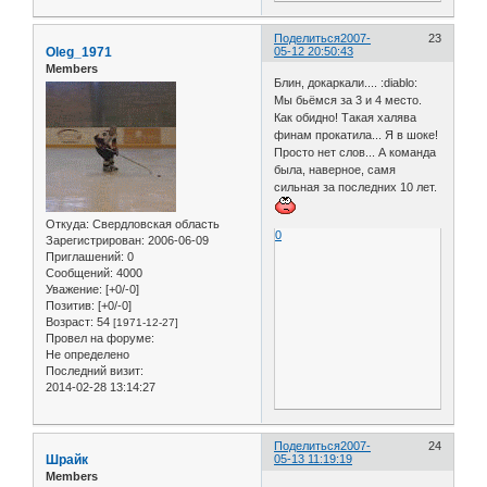
Поделиться
2007-
23
Oleg_1971
05-12 20:50:43
Members
Блин, докаркали.... :diablo:
Мы бьёмся за 3 и 4 место.
Как обидно! Такая халява
финам прокатила... Я в шоке!
Просто нет слов... А команда
была, наверное, самя
сильная за последних 10 лет.
Откуда:
Свердловская область
0
Зарегистрирован
: 2006-06-09
Приглашений:
0
Сообщений:
4000
Уважение:
[+0/-0]
Позитив:
[+0/-0]
Возраст:
54
[1971-12-27]
Провел на форуме:
Не определено
Последний визит:
2014-02-28 13:14:27
Поделиться
2007-
24
Шрайк
05-13 11:19:19
Members