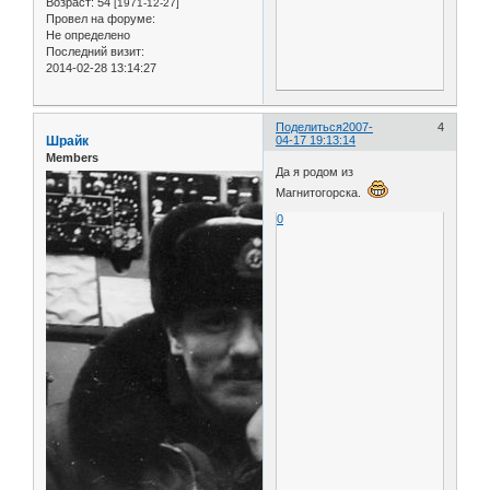
Возраст:
54
[1971-12-27]
Провел на форуме:
Не определено
Последний визит:
2014-02-28 13:14:27
Поделиться
2007-
4
Шрайк
04-17 19:13:14
Members
Да я родом из
Магнитогорска.
0