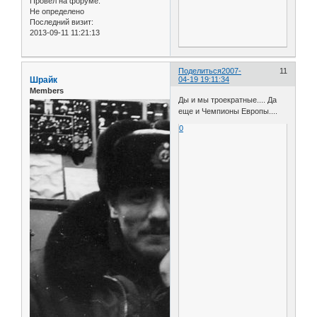
Провел на форуме:
Не определено
Последний визит:
2013-09-11 11:21:13
Поделиться
2007-
11
Шрайк
04-19 19:11:34
Members
Ды и мы троекратные.... Да
еще и Чемпионы Европы....
0