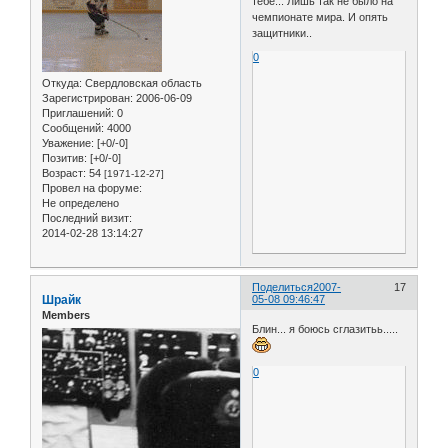
тебе... Лишь так не было на
чемпионате мира. И опять
защитники..
0
Откуда:
Свердловская область
Зарегистрирован
: 2006-06-09
Приглашений:
0
Сообщений:
4000
Уважение:
[+0/-0]
Позитив:
[+0/-0]
Возраст:
54
[1971-12-27]
Провел на форуме:
Не определено
Последний визит:
2014-02-28 13:14:27
Поделиться
2007-
17
Шрайк
05-08 09:46:47
Members
Блин... я боюсь сглазитьь.....
0