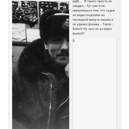
мДА.... Я такого просто не
ожидал... Тут уже и не
прекроешься тем, что судья
не видел подножки на
последней минуте нашим и
не удалил финика... Такое...
Блин!!! Ну чего он из ворот
вылез!!!
0