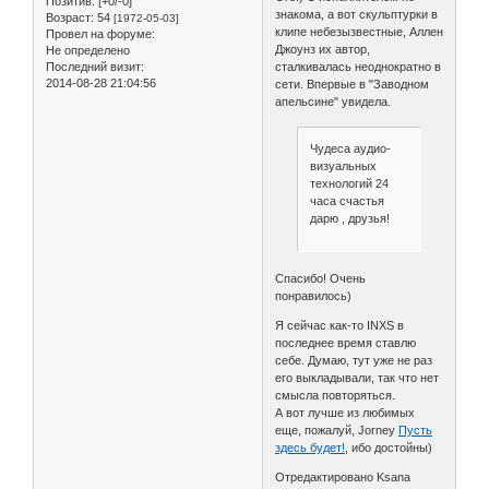
Позитив:
[+0/-0]
знакома, а вот скульптурки в
Возраст:
54
[1972-05-03]
клипе небезызвестные, Аллен
Провел на форуме:
Джоунз их автор,
Не определено
сталкивалась неоднократно в
Последний визит:
2014-08-28 21:04:56
сети. Впервые в "Заводном
апельсине" увидела.
Чудеса аудио-
визуальных
технологий 24
часа счастья
дарю , друзья!
Спасибо! Очень
понравилось)
Я сейчас как-то INXS в
последнее время ставлю
себе. Думаю, тут уже не раз
его выкладывали, так что нет
смысла повторяться.
А вот лучше из любимых
еще, пожалуй, Jorney
Пусть
здесь будет!
, ибо достойны)
Отредактировано Ksana