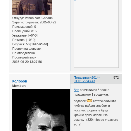
Откуда:
Vancouver, Canada
Зарегистрирован
: 2005-08-22
Приглашений:
0
Сообщений:
815
Уважение:
[+0/-0]
Позитив:
[+0/-0]
Возраст:
56
[1970-05-30]
Провел на форуме:
Не определено
Последний визит:
2015-06-20 13:27:56
Поделиться
2014-
572
Колобов
01-01 22:43:43
Members
Вот
впечатлило ! всех с
праздником ! вроде-как
подарок
кстати если кто-
нибудь найдет альбом в
лосслес формате буду
крайне признателен за
ссылку (320 mb\sec у самого
есть)