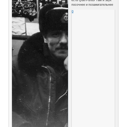
посочнее и позажигательнее
0