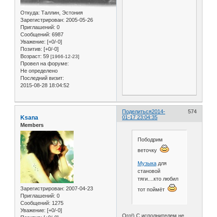
Откуда:
Таллин, Эстония
Зарегистрирован
: 2005-05-26
Приглашений:
0
Сообщений:
6987
Уважение:
[+0/-0]
Позитив:
[+0/-0]
Возраст:
59
[1966-12-23]
Провел на форуме:
Не определено
Последний визит:
2015-08-28 18:04:52
Поделиться
2014-
574
Ksana
01-17 23:04:35
Members
Пободрим
веточку
Музыка
для
становой
тяги....кто любил
Зарегистрирован
: 2007-04-23
тот поймёт
Приглашений:
0
Сообщений:
1275
Уважение:
[+0/-0]
Ого!) С исполнителем не