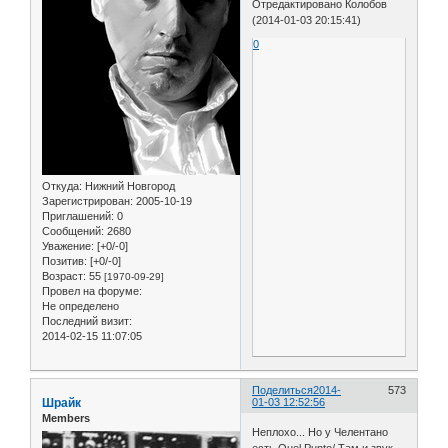
Отредактировано Колобов
(2014-01-03 20:15:41)
0
Откуда:
Нижний Новгород
Зарегистрирован
: 2005-10-19
Приглашений:
0
Сообщений:
2680
Уважение:
[+0/-0]
Позитив:
[+0/-0]
Возраст:
55
[1970-09-29]
Провел на форуме:
Не определено
Последний визит:
2014-02-15 11:07:05
Поделиться
2014-
573
Шрайк
01-03 12:52:56
Members
Неплохо... Но у Челентано
есть Quel Punto/ Там и звук