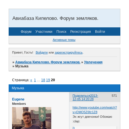
Авиабаза Кипелово. Форум земляков.
Форум
Участники
Поиск
Регистрация
Войти
Активные темы
Привет, Гость!
Войдите
или
зарегистрируйтесь
.
»
Авиабаза Кипелово. Форум земляков.
»
Увлечения
»
Музыка
Страница:
«
1
…
18
19
20
Музыка
Поделиться
2013-
571
Eugene
12-05 14:20:28
Members
http://www.youtube.com/watch?
v=OMO5Z6fz1Z8
Эх жгут девчонки! Обожаю
:clap:
0