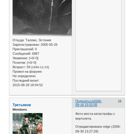
Откуда:
Таллин, Эстония
Зарегистрирован
: 2005-05-26
Приглашений:
0
Сообщений:
6987
Уважение:
[+0/-0]
Позитив:
[+0/-0]
Возраст:
59
[1966-12-23]
Провел на форуме:
Не определено
Последний визит:
2015-08-28 18:04:52
Поделиться
2006-
16
Третьяков
09-18 15:52:05
Members
Фото места катастрофы с
вертолета.
Отредактировано edge (2006-
09-30 13:27:29)