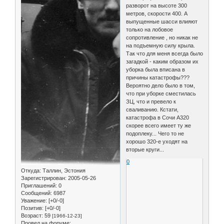
разворот на высоте 300
метров, скорости 400. А
выпущенные шасси влияют
только на лобовое
сопротивление , но никак не
на подъемную силу крыла.
Так что для меня всегда было
загадкой - каким образом их
уборка была вписана в
причины катастрофы???
Вероятно дело было в том,
что при уборке сместилась
ЗЦ, что и превело к
сваливанию. Кстати,
катастрофа в Сочи А320
скорее всего имеет ту же
подоплеку... Чего то не
хорошо 320-е уходят на
вторые круги...
0
Откуда:
Таллин, Эстония
Зарегистрирован
: 2005-05-26
Приглашений:
0
Сообщений:
6987
Уважение:
[+0/-0]
Позитив:
[+0/-0]
Возраст:
59
[1966-12-23]
Провел на форуме: