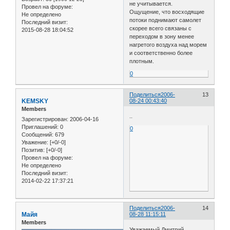
не учитывается.
Провел на форуме:
Ощущение, что восходящие
Не определено
потоки поднимают самолет
Последний визит:
скорее всего связаны с
2015-08-28 18:04:52
переходом в зону менее
нагретого воздуха над морем
и соответственно более
плотным.
0
Поделиться
2006-
13
KEMSKY
08-24 00:43:40
Members
..
Зарегистрирован
: 2006-04-16
Приглашений:
0
0
Сообщений:
679
Уважение:
[+0/-0]
Позитив:
[+0/-0]
Провел на форуме:
Не определено
Последний визит:
2014-02-22 17:37:21
Поделиться
2006-
14
Майя
08-28 11:15:11
Members
Уважаемый Дмитрий