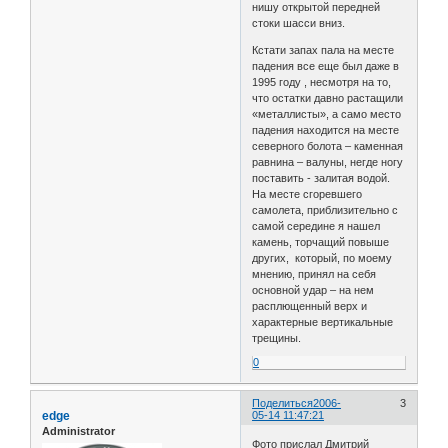
нишу открытой передней
стоки шасси вниз.
Кстати запах пала на месте
падения все еще был даже в
1995 году , несмотря на то,
что остатки давно растащили
«металлисты», а само место
падения находится на месте
северного болота – каменная
равнина – валуны, негде ногу
поставить - залитая водой.
На месте сгоревшего
самолета, приблизительно с
самой середине я нашел
камень, торчащий повыше
других, который, по моему
мнению, принял на себя
основной удар – на нем
расплющенный верх и
характерные вертикальные
трещины.
0
Поделиться
2006-
3
edge
05-14 11:47:21
Administrator
Фото прислал Дмитрий