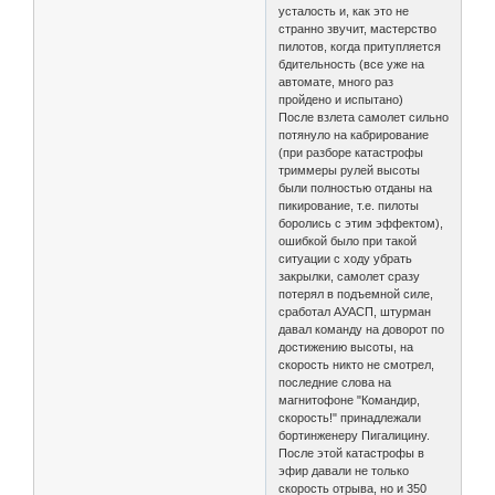
усталость и, как это не
странно звучит, мастерство
пилотов, когда притупляется
бдительность (все уже на
автомате, много раз
пройдено и испытано)
После взлета самолет сильно
потянуло на кабрирование
(при разборе катастрофы
триммеры рулей высоты
были полностью отданы на
пикирование, т.е. пилоты
боролись с этим эффектом),
ошибкой было при такой
ситуации с ходу убрать
закрылки, самолет сразу
потерял в подъемной силе,
сработал АУАСП, штурман
давал команду на доворот по
достижению высоты, на
скорость никто не смотрел,
последние слова на
магнитофоне "Командир,
скорость!" принадлежали
бортинженеру Пигалицину.
После этой катастрофы в
эфир давали не только
скорость отрыва, но и 350