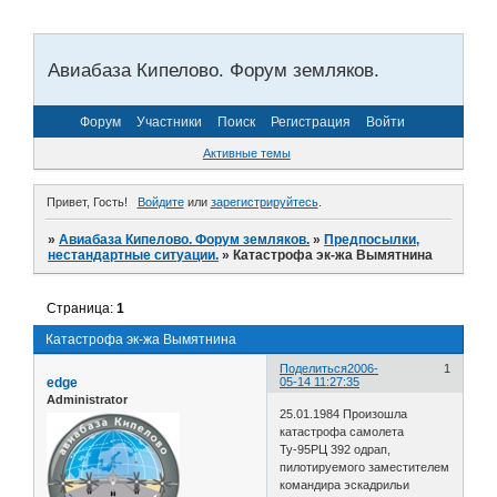
Авиабаза Кипелово. Форум земляков.
Форум
Участники
Поиск
Регистрация
Войти
Активные темы
Привет, Гость!
Войдите
или
зарегистрируйтесь
.
»
Авиабаза Кипелово. Форум земляков.
»
Предпосылки,
нестандартные ситуации.
»
Катастрофа эк-жа Вымятнина
Страница:
1
Катастрофа эк-жа Вымятнина
Поделиться
2006-
1
edge
05-14 11:27:35
Administrator
25.01.1984 Произошла
катастрофа самолета
Ту-95РЦ 392 одрап,
пилотируемого заместителем
командира эскадрильи