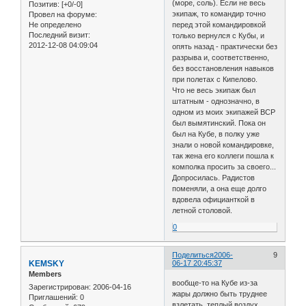
(море, соль). Если не весь
Позитив:
[+0/-0]
экипаж, то командир точно
Провел на форуме:
Не определено
перед этой командировкой
Последний визит:
только вернулся с Кубы, и
2012-12-08 04:09:04
опять назад - практически без
разрыва и, соответственно,
без восстановления навыков
при полетах с Кипелово.
Что не весь экипаж был
штатным - однозначно, в
одном из моих экипажей ВСР
был вымятинский. Пока он
был на Кубе, в полку уже
знали о новой командировке,
так жена его коллеги пошла к
комполка просить за своего...
Допросилась. Радистов
поменяли, а она еще долго
вдовела официанткой в
летной столовой.
0
Поделиться
2006-
9
KEMSKY
06-17 20:45:37
Members
вообще-то на Кубе из-за
Зарегистрирован
: 2006-04-16
жары должно быть труднее
Приглашений:
0
взлетать, теплый воздух