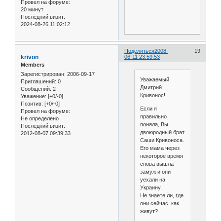
Провел на форуме:
20 минут
Последний визит:
2024-08-26 11:02:12
Поделиться
2008-
19
krivon
06-11 23:59:53
Members
Зарегистрирован
: 2006-09-17
Уважаемый
Приглашений:
0
Дмитрий
Сообщений:
2
Кривонос!
Уважение:
[+0/-0]
Позитив:
[+0/-0]
Если я
Провел на форуме:
правильно
Не определено
поняла, Вы
Последний визит:
двоюродный брат
2012-08-07 09:39:33
Саши Кривоноса.
Его мама через
некоторое время
снова вышла
замуж и они
уехали на
Украину.
Не знаете ли, где
они сейчас, как
живут?