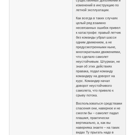
существенных дополнений и
изменений в инструкцию по
летной эксплуатации.
Как всегда в таких случаях
целый ряд взаимно
несвязанных ошибок привел
к катастрофе: правый летчик
без команды убрал шасси
одним движением, а не
предусмотренными ныне,
многократными движениями,
что сделало самолет
неустойчивым. Штурман, не
зная об этих действиях
правака, подал команду
командиру на доворот на
курс. Командир начал
доворот неустойчивого
самолета, что привело к
срыву потока.
Воспользоваться средствами
спасения они, наверное и не
смогли бы – самолет падал
плашмя, практически
вертикально, а, как вы
наверняка знаете – на таких
видах Ту прыгать надо в