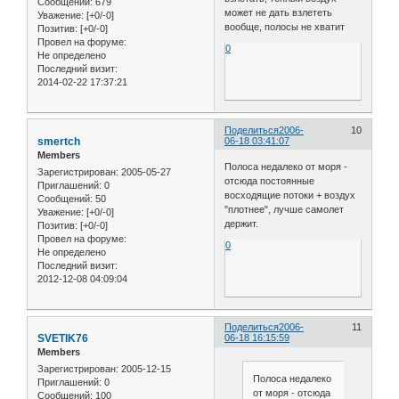
Сообщений:
679
может не дать взлететь
Уважение:
[+0/-0]
вообще, полосы не хватит
Позитив:
[+0/-0]
Провел на форуме:
0
Не определено
Последний визит:
2014-02-22 17:37:21
Поделиться
2006-
10
smertch
06-18 03:41:07
Members
Полоса недалеко от моря -
Зарегистрирован
: 2005-05-27
отсюда постоянные
Приглашений:
0
восходящие потоки + воздух
Сообщений:
50
"плотнее", лучше самолет
Уважение:
[+0/-0]
держит.
Позитив:
[+0/-0]
Провел на форуме:
0
Не определено
Последний визит:
2012-12-08 04:09:04
Поделиться
2006-
11
SVETIK76
06-18 16:15:59
Members
Зарегистрирован
: 2005-12-15
Полоса недалеко
Приглашений:
0
от моря - отсюда
Сообщений:
100