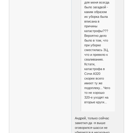
для меня всегда
было загадкой -
каким образом
их уборка была
вписана в
причины
катастрофы???
Вероятно дело
было в том, что
при уборке
сместилась ЗЦ,
что и превело к
сваливанию.
Кстати,
катастрофа в
Сочи А320
скорее всего
имеет ту же
подоплеку... Чего
то не хорошо
320-е уходят на
вторые круги...
Андрей, только сейчас
заметил-да -я выше
оговорился-шасси не
убирается в несколько