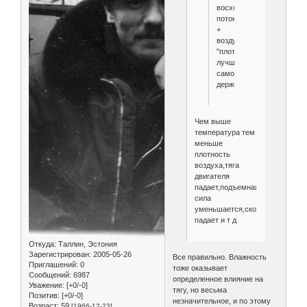
восходящие
потоки
+
воздух
"плотнее",
лучше
самолет
держит.
Чем выше
температура тем
меньше
плотность
воздуха,тяга
двигателя
падает,подъемная
сила
уменьшается,скороподъемност
падает и т д
Откуда:
Таллин, Эстония
Зарегистрирован
: 2005-05-26
Все правильно. Влажность
Приглашений:
0
тоже оказывает
Сообщений:
6987
определенное влияние на
Уважение:
[+0/-0]
тягу, но весьма
Позитив:
[+0/-0]
незначительное, и по этому
Возраст:
59
[1966-12-23]