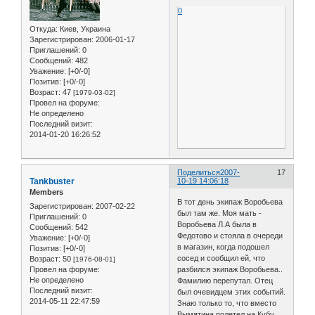
0
Откуда:
Киев, Украина
Зарегистрирован
: 2006-01-17
Приглашений:
0
Сообщений:
482
Уважение:
[+0/-0]
Позитив:
[+0/-0]
Возраст:
47
[1979-03-02]
Провел на форуме:
Не определено
Последний визит:
2014-01-20 16:26:52
Поделиться
2007-
17
Tankbuster
10-19 14:06:18
Members
В тот день экипаж Воробьева
Зарегистрирован
: 2007-02-22
был там же. Моя мать -
Приглашений:
0
Воробьева Л.А была в
Сообщений:
542
Федотово и стояла в очереди
Уважение:
[+0/-0]
в магазин, когда подошел
Позитив:
[+0/-0]
сосед и сообщил ей, что
Возраст:
50
[1976-08-01]
Провел на форуме:
разбился экипаж Воробьева..
Не определено
Фамилию перепутал. Отец
Последний визит:
был очевидцем этих событий.
2014-05-11 22:47:59
Знаю только то, что вместо
Вымятина полетел на Кубу