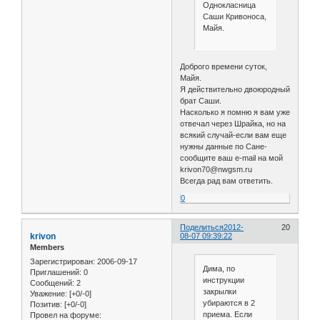
Однокласница
Саши Кривоноса,
Майя.
Доброго времени суток,
Майя.
Я действительно двоюродный
брат Саши.
Насколько я помню я вам уже
отвечал через Шрайка, но на
всякий случай-если вам еще
нужны данные по Сане-
сообщите ваш e-mail на мой
krivon70@nwgsm.ru
Всегда рад вам ответить.
0
Поделиться
2012-
20
krivon
08-07 09:39:22
Members
Зарегистрирован
: 2006-09-17
Дима, по
Приглашений:
0
инструкции
Сообщений:
2
закрылки
Уважение:
[+0/-0]
убираются в 2
Позитив:
[+0/-0]
приема. Если
Провел на форуме: