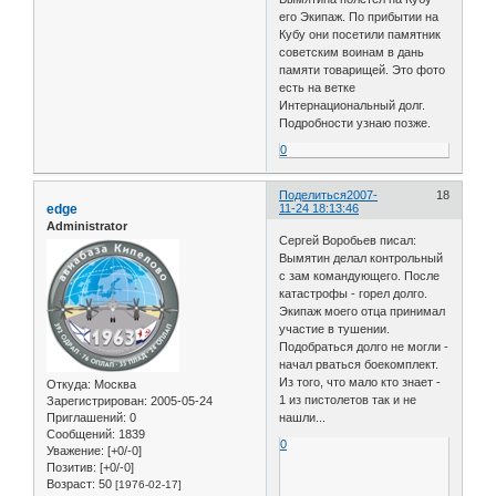
его Экипаж. По прибытии на
Кубу они посетили памятник
советским воинам в дань
памяти товарищей. Это фото
есть на ветке
Интернациональный долг.
Подробности узнаю позже.
0
Поделиться
2007-
18
edge
11-24 18:13:46
Administrator
Сергей Воробьев писал:
Вымятин делал контрольный
с зам командующего. После
катастрофы - горел долго.
Экипаж моего отца принимал
участие в тушении.
Подобраться долго не могли -
начал рваться боекомплект.
Из того, что мало кто знает -
Откуда:
Москва
1 из пистолетов так и не
Зарегистрирован
: 2005-05-24
Приглашений:
0
нашли...
Сообщений:
1839
0
Уважение:
[+0/-0]
Позитив:
[+0/-0]
Возраст:
50
[1976-02-17]