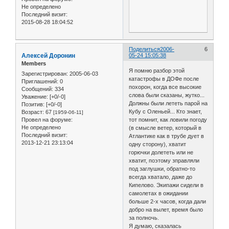
Не определено
Последний визит:
2015-08-28 18:04:52
Поделиться
2006-
6
Алексей Доронин
05-24 15:05:38
Members
Я помню разбор этой
Зарегистрирован
: 2005-06-03
катастрофы в ДОФе после
Приглашений:
0
похорон, когда все высокие
Сообщений:
334
слова были сказаны, жутко...
Уважение:
[+0/-0]
Должны были лететь парой на
Позитив:
[+0/-0]
Кубу с Оленьей... Кто знает,
Возраст:
67
[1959-06-11]
Провел на форуме:
тот помнит, как ловили погоду
Не определено
(в смысле ветер, который в
Последний визит:
Атлантике как в трубе дует в
2013-12-21 23:13:04
одну сторону), хватит
горючки долететь или не
хватит, поэтому зправляли
под заглушки, обратно-то
всегда хватало, даже до
Кипелово. Экипажи сидели в
самолетах в ожидании
больше 2-х часов, когда дали
добро на вылет, время было
за полночь.
Я думаю, сказалась