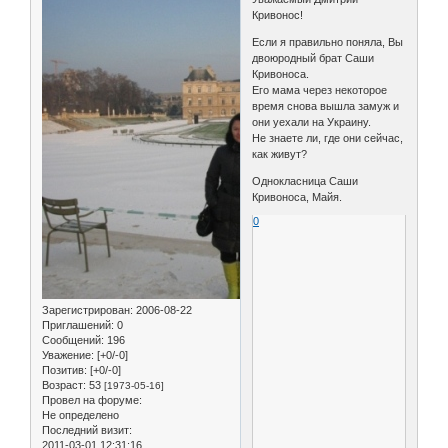
Кривонос!
Если я правильно поняла, Вы
двоюродный брат Саши
Кривоноса.
Его мама через некоторое
время снова вышла замуж и
они уехали на Украину.
Не знаете ли, где они сейчас,
как живут?
Однокласница Саши
Кривоноса, Майя.
0
Зарегистрирован
: 2006-08-22
Приглашений:
0
Сообщений:
196
Уважение:
[+0/-0]
Позитив:
[+0/-0]
Возраст:
53
[1973-05-16]
Провел на форуме:
Не определено
Последний визит:
2011-03-01 12:31:16