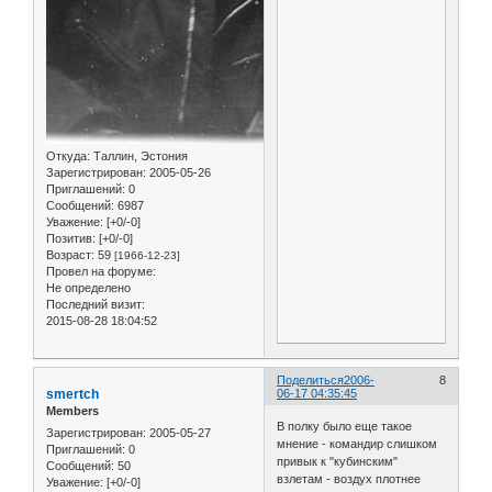
Откуда:
Таллин, Эстония
Зарегистрирован
: 2005-05-26
Приглашений:
0
Сообщений:
6987
Уважение:
[+0/-0]
Позитив:
[+0/-0]
Возраст:
59
[1966-12-23]
Провел на форуме:
Не определено
Последний визит:
2015-08-28 18:04:52
Поделиться
2006-
8
smertch
06-17 04:35:45
Members
В полку было еще такое
Зарегистрирован
: 2005-05-27
мнение - командир слишком
Приглашений:
0
привык к "кубинским"
Сообщений:
50
взлетам - воздух плотнее
Уважение:
[+0/-0]