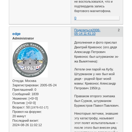
не воспользовался, что и
подтвердила запись
бортового магнитофона.
0
Поделиться
2006-
2
edge
05-14 11:41:10
Administrator
Дополнения и фото прислал
Дмитрий Кривонос (его дядя
Александр Петрович
Кривонос был штурманом эк-
жа Вымятнина):
Летели они парой на Кубу.
Штурманом у них был мой
дядя - родной брат моей
Откуда:
Москва
мамы: Кривонос Александр
Зарегистрирован
: 2005-05-24
Петрович 1950г.р.
Приглашений:
0
Сообщений:
1839
Праваком второго экипажа
Уважение:
[+0/-0]
был Сурков, штурманом
Позитив:
[+0/-0]
Бурмистров Павел Павлович.
Возраст:
50
[1976-02-17]
Провел на форуме:
Некоторые летчики, знавшие
20 минут
эту катастрофу, называют
Последний визит:
этот полет испытательным –
2024-08-26 11:02:12
после этого был внесен ряд