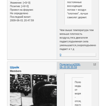
постоянные
Уважение:
[+0/-0]
восходящие
Позитив:
[+0/-0]
потоки + воздух
Провел на форуме:
Не определено
"плотнее", лучше
Последний визит:
самолет держит.
2009-06-01 20:47:59
Чем выше температура тем
меньше плотность
воздуха,тяга двигателя
падает,подъемная сила
уменьшается,скороподъемность
падает и т д
0
Поделиться
2006-
12
Шрайк
06-20 00:35:59
Members
Полоса
недалеко
от
моря
-
отсюда
постоянные