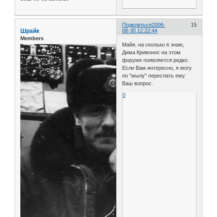
Поделиться
2006-
15
Шрайк
08-30 12:22:44
Members
Майя, на сколько я знаю,
Дима Кривонос на этом
форуме появляется редко.
Если Вам интересно, я могу
по "мылу" переслать ему
Ваш вопрос.
0