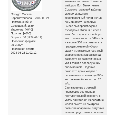
военным летчиком 1 класса
майором В.К. Вымятиным.
Согласно плановой таблице
экипаж выполнял
Откуда:
Москва
тренировочный полет ночью
Зарегистрирован
: 2005-05-24
Приглашений:
0
по маршруту на радиус.
Сообщений:
1839
Вылет был произведен с
Уважение:
[+0/-0]
аэродрома Оленья. Через 1
Позитив:
[+0/-0]
мин 55 с в процессе набора
Возраст:
50
[1976-02-17]
высоты на скорости 346 км/ч
Провел на форуме:
и высоте 350 м в результате
20 минут
преждевременной уборки
Последний визит:
шасси и закрылков на малой
2024-08-26 11:02:12
скорости произошел выход
самолета на закритические
углы атаки с последующим
сваливанием. Падение
самолета происходило с
переменным креном до 60° и
вертикальной скоростью 25
м/с.
Столкновение с землей
произошло без крена и
поступательной скорости с
углом тангажа 0°. Вследствие
малой высоты и быстрого
развития аварийной ситуации
экипаж средствами спасения