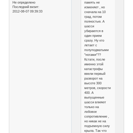
Не определено
память не
Последний визит:
изменяет , но
2012-08-07 09:39:33
сначала на 10
град, потом
полностью. А
шасси
убираются в
один прием
сразу. Ну кто
летает с
полуподжатыми
"ногами"??
Кстати, после
именно этой
катастрофы
ввели первый
разворот на
высоте 300
метров, скорости
400. А
выпущенные
шасси влияют
только на
лобовое
сопротивление ,
но никак не на
подъемную силу
крыла. Так что