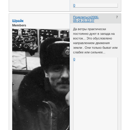
0
Поделиться
2006-
7
Шрайк
05-24 21:22:37
Members
Да ветры практически
постоянно дуют в запада на
восток... Это обусловлено
направлением движения
земли . Они только быват или
слабее или сильнее...
0