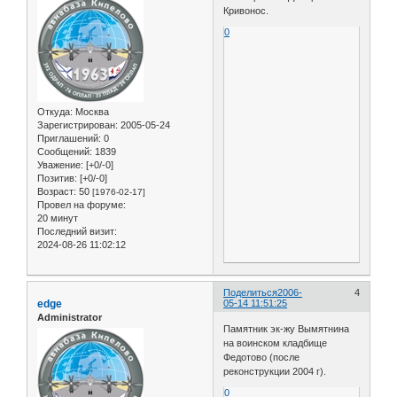
Кривонос.
0
Откуда:
Москва
Зарегистрирован
: 2005-05-24
Приглашений:
0
Сообщений:
1839
Уважение:
[+0/-0]
Позитив:
[+0/-0]
Возраст:
50
[1976-02-17]
Провел на форуме:
20 минут
Последний визит:
2024-08-26 11:02:12
Поделиться
2006-
4
edge
05-14 11:51:25
Administrator
Памятник эк-жу Вымятнина
на воинском кладбище
Федотово (после
реконструкции 2004 г).
0