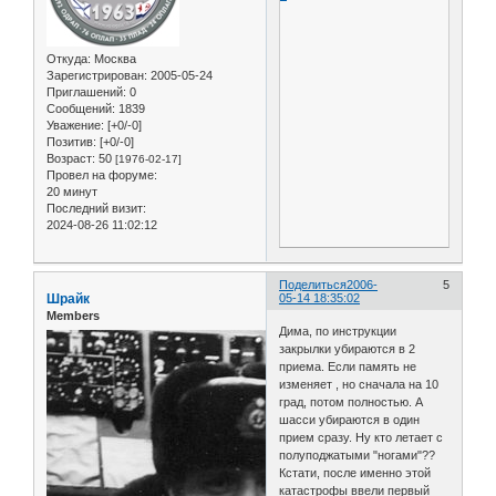
Откуда:
Москва
Зарегистрирован
: 2005-05-24
Приглашений:
0
Сообщений:
1839
Уважение:
[+0/-0]
Позитив:
[+0/-0]
Возраст:
50
[1976-02-17]
Провел на форуме:
20 минут
Последний визит:
2024-08-26 11:02:12
Поделиться
2006-
5
Шрайк
05-14 18:35:02
Members
Дима, по инструкции
закрылки убираются в 2
приема. Если память не
изменяет , но сначала на 10
град, потом полностью. А
шасси убираются в один
прием сразу. Ну кто летает с
полуподжатыми "ногами"??
Кстати, после именно этой
катастрофы ввели первый