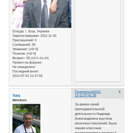
Откуда:
г. Луцк, Украина
Зарегистрирован
: 2011-11-30
Приглашений:
0
Сообщений:
30
Уважение:
[+0/-0]
Позитив:
[+0/-0]
Возраст:
55
[1971-04-20]
Провел на форуме:
Не определено
Последний визит:
2014-07-01 21:47:56
Поделиться
2013-
6
Yura
12-11 07:41:39
Members
За время своей
преподавательской
деятельности Надежда
Александровна выучила
несколько поколений. Была
нашим классным
руководителем в течении 5