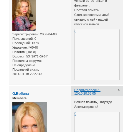
успели встретиться в
феврале...
Светлая память...
Столько воспоминаний
связано с ней - нашей
классной мамой...
0
Зарегистрирован
: 2006-04-08
Приглашений:
0
Сообщений:
1378
Уважение:
[+0/-0]
Позитив:
[+0/-0]
Возраст:
53
[1972-09-04]
Провел на форуме:
Не определено
Последний визит:
2014-01-18 22:27:43
Поделиться
2013-
4
О.Бобина
12-10 20:53:05
Members
Вечная память, Надежде
Александровне!
0