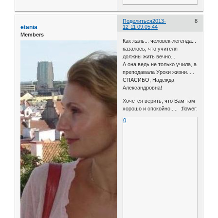
Поделиться
2013-
8
etania
12-11 09:05:44
Members
Как жаль... человек-легенда...
казалось, что учителя
должны жить вечно...
А она ведь не только учила, а
преподавала Уроки жизни.....
СПАСИБО, Надежда
Александровна!
Хочется верить, что Вам там
хорошо и спокойно..... :flower:
0