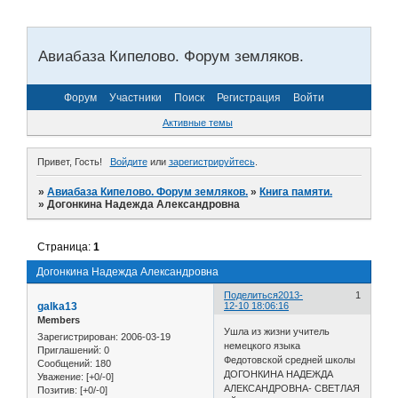
Авиабаза Кипелово. Форум земляков.
Форум
Участники
Поиск
Регистрация
Войти
Активные темы
Привет, Гость!
Войдите
или
зарегистрируйтесь
.
»
Авиабаза Кипелово. Форум земляков.
»
Книга памяти.
»
Догонкина Надежда Александровна
Страница:
1
Догонкина Надежда Александровна
Поделиться
2013-
1
galka13
12-10 18:06:16
Members
Ушла из жизни учитель
Зарегистрирован
: 2006-03-19
немецкого языка
Приглашений:
0
Федотовской средней школы
Сообщений:
180
ДОГОНКИНА НАДЕЖДА
Уважение:
[+0/-0]
АЛЕКСАНДРОВНА- СВЕТЛАЯ
Позитив:
[+0/-0]