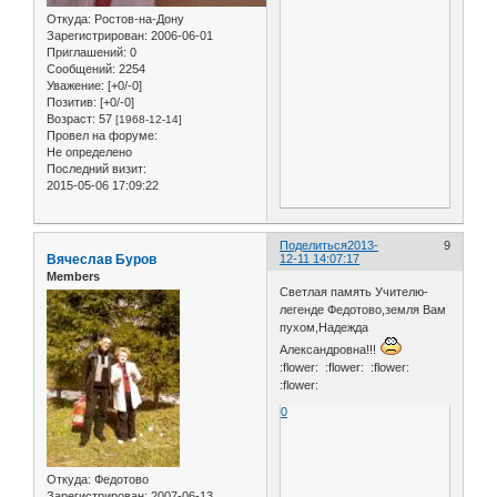
Откуда:
Ростов-на-Дону
Зарегистрирован
: 2006-06-01
Приглашений:
0
Сообщений:
2254
Уважение:
[+0/-0]
Позитив:
[+0/-0]
Возраст:
57
[1968-12-14]
Провел на форуме:
Не определено
Последний визит:
2015-05-06 17:09:22
Поделиться
2013-
9
Вячеслав Буров
12-11 14:07:17
Members
Светлая память Учителю-
легенде Федотово,земля Вам
пухом,Надежда
Александровна!!!
:flower: :flower: :flower:
:flower:
0
Откуда:
Федотово
Зарегистрирован
: 2007-06-13