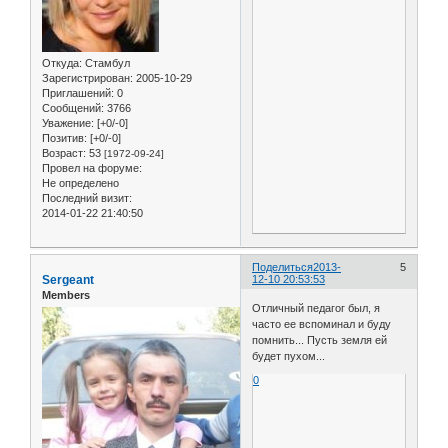
Откуда:
Стамбул
Зарегистрирован
: 2005-10-29
Приглашений:
0
Сообщений:
3766
Уважение:
[+0/-0]
Позитив:
[+0/-0]
Возраст:
53
[1972-09-24]
Провел на форуме:
Не определено
Последний визит:
2014-01-22 21:40:50
Поделиться
2013-
5
Sergeant
12-10 20:53:53
Members
Отличный педагог был, я
часто ее вспоминал и буду
помнить... Пусть земля ей
будет пухом...
0