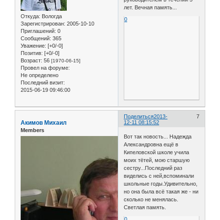
лет. Вечная память...
Откуда:
Вологда
0
Зарегистрирован
: 2005-10-10
Приглашений:
0
Сообщений:
365
Уважение:
[+0/-0]
Позитив:
[+0/-0]
Возраст:
56
[1970-06-15]
Провел на форуме:
Не определено
Последний визит:
2015-06-19 09:46:00
Поделиться
2013-
7
Акимов Михаил
12-11 08:15:52
Members
Вот так новость... Надежда
Александровна ещё в
Кипеловской школе учила
моих тётей, мою старшую
сестру...Последний раз
виделись с ней,вспоминали
школьные годы.Удивительно,
но она была всё такая же - ни
сколько не менялась.
Светлая память.
0