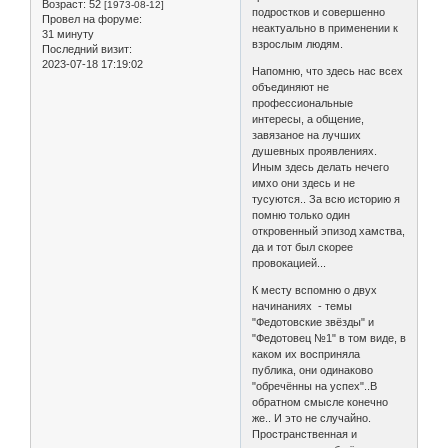
Возраст:
52
[1973-08-12]
подростков и совершенно
Провел на форуме:
неактуально в применении к
31 минуту
взрослым людям.
Последний визит:
2023-07-18 17:19:02
Напомню, что здесь нас всех
объединяют не
профессиональные
интересы, а общение,
завязаное на лучших
душевных проявлениях.
Иным здесь делать нечего
имхо они здесь и не
тусуются.. За всю историю я
помню только один
откровенный эпизод хамства,
да и тот был скорее
провокацией...
К месту вспомню о двух
начинаниях - темы
"Федотовские звёзды" и
"Федотовец №1" в том виде, в
каком их восприняла
публика, они одинаково
"обречённы на успех"..В
обратном смысле конечно
же.. И это не случайно.
Пространственная и