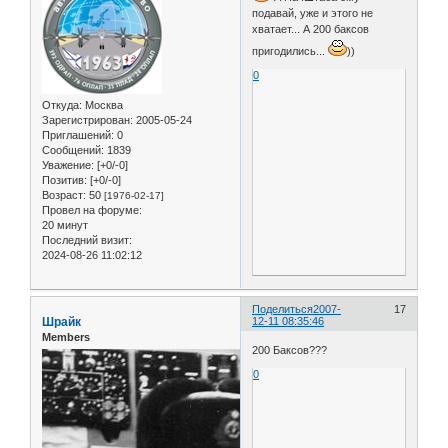
подавай, уже и этого не
хватает... А 200 баксов
пригодились...
))
0
Откуда:
Москва
Зарегистрирован
: 2005-05-24
Приглашений:
0
Сообщений:
1839
Уважение:
[+0/-0]
Позитив:
[+0/-0]
Возраст:
50
[1976-02-17]
Провел на форуме:
20 минут
Последний визит:
2024-08-26 11:02:12
Поделиться
2007-
17
Шрайк
12-11 08:35:46
Members
200 Баксов???
0