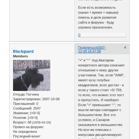
Если есть возможность
(канал + время + навыки)
помочь в деле развития
сайта и форума - буду
огромно признателен.
0
Поделиться
2007-
4
Blackguard
12-09 16:47:08
Members
"+" и "-" под Аватаром
конкретного автора означают
отношение к нему других
участников. Так, если "ХАМ",
имеет кучу голубых
квадратиков, всех достал - и
если у такого стоит +3/-759,
Откуда:
Гатчина
то ясно, что можно этот пост
Зарегистрирован
: 2007-10-08
и пропустить. И наоборот.
Приглашений:
0
Если "+" превышают "-", то
Сообщений:
2547
мысли автора совпадают с
Уважение:
[+0/-0]
большинством. Все это
Позитив:
[+0/-0]
условно, и Сахаров
Возраст:
68
[1958-04-29]
оказывался в меньшинстве.
Провел на форуме:
Но все-же плюсики с
Не определено
минусами дисциплинируют.
Последний визит: