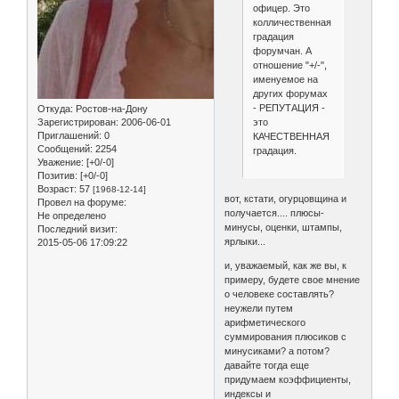
офицер. Это
колличественная
градация
форумчан. А
отношение "+/-",
именуемое на
других форумах
- РЕПУТАЦИЯ -
Откуда:
Ростов-на-Дону
это
Зарегистрирован
: 2006-06-01
Приглашений:
0
КАЧЕСТВЕННАЯ
Сообщений:
2254
градация.
Уважение:
[+0/-0]
Позитив:
[+0/-0]
Возраст:
57
[1968-12-14]
вот, кстати, огурцовщина и
Провел на форуме:
получается.... плюсы-
Не определено
минусы, оценки, штампы,
Последний визит:
ярлыки...
2015-05-06 17:09:22
и, уважаемый, как же вы, к
примеру, будете свое мнение
о человеке составлять?
неужели путем
арифметического
суммирования плюсиков с
минусиками? а потом?
давайте тогда еще
придумаем коэффициенты,
индексы и