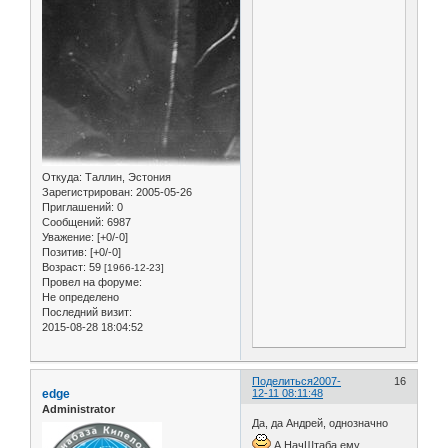
Откуда:
Таллин, Эстония
Зарегистрирован
: 2005-05-26
Приглашений:
0
Сообщений:
6987
Уважение:
[+0/-0]
Позитив:
[+0/-0]
Возраст:
59
[1966-12-23]
Провел на форуме:
Не определено
Последний визит:
2015-08-28 18:04:52
Поделиться
2007-
16
edge
12-11 08:11:48
Administrator
Да, да Андрей, однозначно
А НачШтаба ему