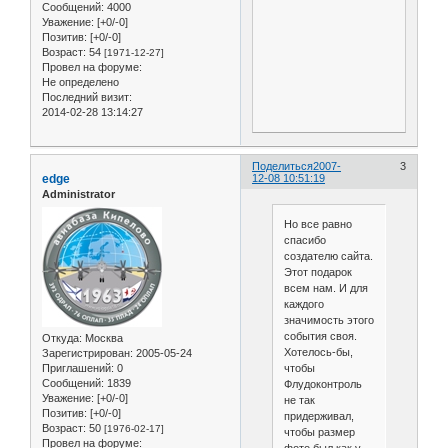
Сообщений:
4000
Уважение:
[+0/-0]
Позитив:
[+0/-0]
Возраст:
54
[1971-12-27]
Провел на форуме:
Не определено
Последний визит:
2014-02-28 13:14:27
Поделиться
2007-
3
edge
12-08 10:51:19
Administrator
Но все равно
спасибо
создателю сайта.
Этот подарок
всем нам. И для
каждого
значимость этого
события своя.
Откуда:
Москва
Хотелось-бы,
Зарегистрирован
: 2005-05-24
Приглашений:
0
чтобы
Сообщений:
1839
Флудоконтроль
Уважение:
[+0/-0]
не так
Позитив:
[+0/-0]
придерживал,
Возраст:
50
[1976-02-17]
чтобы размер
Провел на форуме: