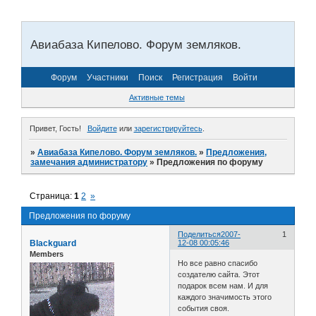
Авиабаза Кипелово. Форум земляков.
Форум
Участники
Поиск
Регистрация
Войти
Активные темы
Привет, Гость!
Войдите
или
зарегистрируйтесь
.
»
Авиабаза Кипелово. Форум земляков.
»
Предложения,
замечания администратору
»
Предложения по форуму
Страница:
1
2
»
Предложения по форуму
Поделиться
2007-
1
Blackguard
12-08 00:05:46
Members
Но все равно спасибо
создателю сайта. Этот
подарок всем нам. И для
каждого значимость этого
события своя.