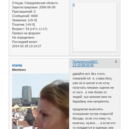
Откуда:
Свердловская область
0
Зарегистрирован
: 2006-06-09
Приглашений:
0
Сообщений:
4000
Уважение:
[+0/-0]
Позитив:
[+0/-0]
Возраст:
54
[1971-12-27]
Провел на форуме:
Не определено
Последний визит:
2014-02-28 13:14:27
Поделиться
2007-
9
etania
12-10 08:43:45
Members
давайте вот без этого,
пожалуйста! я, слава богу,
уже не в школе и не хочу
получать никаких оценок ни
от кого. а тем более от
людей, чье мнение мне по
барабану или неприятно..
предлагаю выяснять
отношения путем открытой
беседы. если это кому-то,
конечно, нужно..... а если кто-
то нуждается в оценках или