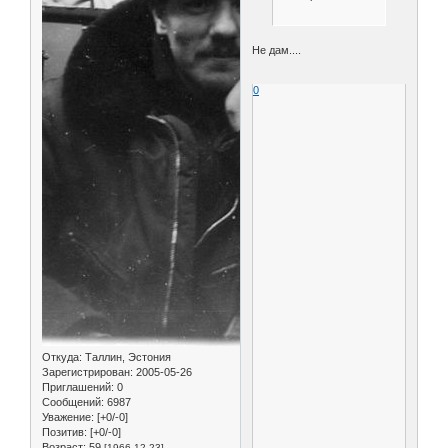
Не дам....
0
Откуда:
Таллин, Эстония
Зарегистрирован
: 2005-05-26
Приглашений:
0
Сообщений:
6987
Уважение:
[+0/-0]
Позитив:
[+0/-0]
Возраст:
59
[1966-12-23]