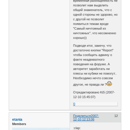
временная разобщённость не
позволит нам выделить
общий знаменатель, что с
одной стороны не здорово, но
с другой не позволит
появиться темам вроде
"Самый ничтожный из
ничтожных"..что несомненно
хорошо))
Подводя итог, замечу. что
достаточно кнопки "Report"
чтобы сообщить админу о
факте неадекватного
поведения на форуме. А
авторитет заработать ни
плюсы ни кубики не помогут..
Необходимо нечто совсем
другое, не правда ли ?
Отредактировано KiS (2007-
12-10 15:45:07)
0
Поделиться
2007-
12
etania
12-10 12:13:06
Members
:clap: