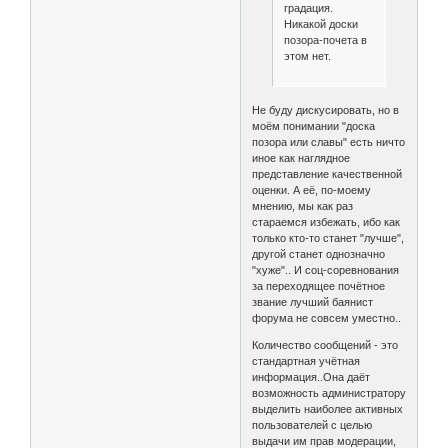
градация.
Никакой доски
позора-почета в
этом нет.
Не буду дискусировать, но в
моём понимании "доска
позора или славы" есть ничто
иное как наглядное
представление качественной
оценки. А её, по-моему
мнению, мы как раз
стараемся избежать, ибо как
только кто-то станет "лучше",
другой станет однозначно
"хуже".. И соц-соревнования
за переходящее почётное
звание лучший баянист
форума не совсем уместно..
Количество сообщений - это
стандартная учётная
информация..Она даёт
возможность администратору
выделить наиболее активных
пользователей с целью
выдачи им прав модерации,