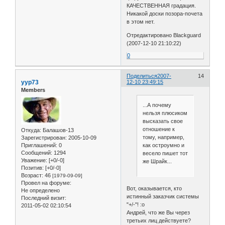
КАЧЕСТВЕННАЯ градация.
Никакой доски позора-почета
в этом нет.
Отредактировано Blackguard
(2007-12-10 21:10:22)
0
Поделиться
2007-
14
yyp73
12-10 23:49:15
Members
...А почему
нельзя плюсиком
высказать свое
отношение к
Откуда:
Балашов-13
тому, например,
Зарегистрирован
: 2005-10-09
как остроумно и
Приглашений:
0
Сообщений:
1294
весело пишет тот
Уважение:
[+0/-0]
же Шрайк...
Позитив:
[+0/-0]
Возраст:
46
[1979-09-09]
Провел на форуме:
Вот, оказывается, кто
Не определено
истинный заказчик системы
Последний визит:
"+/-"! :o
2011-05-02 02:10:54
Андрей, что же Вы через
третьих лиц действуете?