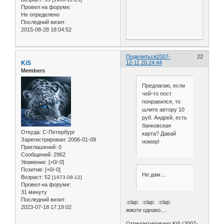
Провел на форуме:
Не определено
Последний визит:
2015-08-28 18:04:52
Поделиться
2007-
22
KiS
12-11 20:24:44
Members
Предлагаю, если
чей-то пост
понравился, то
шлите автору 10
руб. Андрей, есть
банковская
Откуда:
С-Петербург
карта? Давай
Зарегистрирован
: 2006-01-09
номер!
Приглашений:
0
Сообщений:
2962
Уважение:
[+0/-0]
Позитив:
[+0/-0]
Не дам....
Возраст:
52
[1973-08-12]
Провел на форуме:
31 минуту
Последний визит:
:clap: :clap: :clap:
2023-07-18 17:19:02
жжоте однако....
Отредактировано KiS (2007-