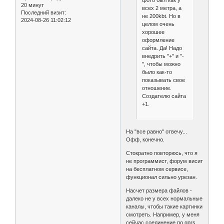
фото был как у
20 минут
всех 2 метра, а
Последний визит:
не 200kbt. Но в
2024-08-26 11:02:12
целом очень
хорошее
оформление
сайта. Да! Надо
внедрить "+" и "-
", чтобы можно
было как-то
показывать свое
отношение.
Создателю сайта
+1.
На "все равно" отвечу...
Офф, конечно.
Стократно повторюсь, что я
не программист, форум висит
на бесплатном сервисе,
функционал сильно урезан.
Насчет размера файлов -
далеко не у всех нормальные
каналы, чтобы такие картинки
смотреть. Например, у меня
сейчас соединение по gprs.