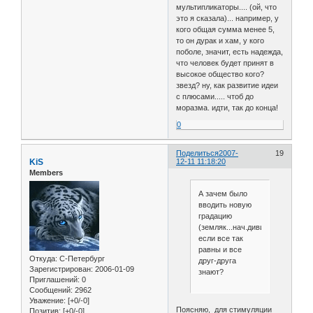
мультипликаторы.... (ой, что
это я сказала)... например, у
кого общая сумма менее 5,
то он дурак и хам, у кого
поболе, значит, есть надежда,
что человек будет принят в
высокое общество кого?
звезд? ну, как развитие идеи
с плюсами..... чтоб до
моразма. идти, так до конца!
0
Поделиться
2007-
19
KiS
12-11 11:18:20
Members
А зачем было
вводить новую
градацию
(земляк...нач.дивизии),
если все так
равны и все
Откуда:
С-Петербург
друг-друга
Зарегистрирован
: 2006-01-09
знают?
Приглашений:
0
Сообщений:
2962
Уважение:
[+0/-0]
Поясняю, для стимуляции
Позитив:
[+0/-0]