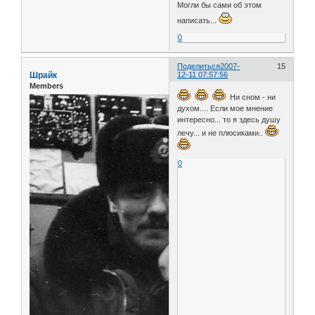
Могли бы сами об этом
написать...
0
Поделиться
2007-
15
Шрайк
12-11 07:57:56
Members
Ни сном - ни
духом.... Если мое мнение
интересно... то я здесь душу
лечу... и не плюсиками..
0