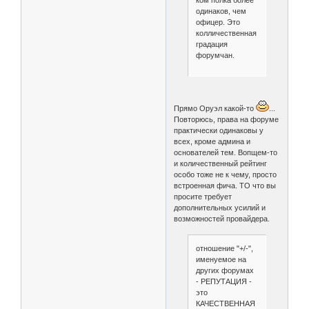
ком полка более
одинаков, чем
офицер. Это
колличественная
градация
форумчан.
Прямо Оруэл какой-то
...
Повторюсь, права на форуме
практически одинаковы у
всех, кроме админа и
основателей тем. Вопщем-то
и количественный рейтинг
особо тоже не к чему, просто
встроенная фича. ТО что вы
просите требует
дополнительных усилий и
возможностей провайдера.
отношение "+/-",
именуемое на
других форумах
- РЕПУТАЦИЯ -
это
КАЧЕСТВЕННАЯ