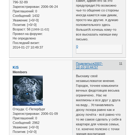
хамит, админ его за это
796-32-89
предупредит.Но возможно
Зарегистрирован
: 2006-06-24
чье-то общение со стороны
Приглашений:
0
иногда кажется нам диким,
Сообщений:
1432
просто мы другие. я думаю
Уважение:
[+0/-0]
Позитив:
[+0/-0]
положительного здесь
Возраст:
56
[1969-11-02]
больше!А хочешь кому-то
Провел на форуме:
все высказать напиши ему
Не определено
письмо.
Последний визит:
0
2014-01-27 10:49:37
Поделиться
2007-
11
KiS
12-10 10:44:57
Members
Выскажу своё
незамысловатое мнение.
Городок, точнее комьюнити
вечных федотовцев весьма
ограничено.. Нас не
миллионы и все друг у друга
на виду... Устанавливать
Откуда:
С-Петербург
доску позора равно как и
Зарегистрирован
: 2006-01-09
доску почёта - всё равно что
Приглашений:
0
то же самое сделать у себя в
Сообщений:
2962
квартире для членов семьи,
Уважение:
[+0/-0]
т.е. конечно полезно с точки
Позитив:
[+0/-0]
зрения воспитания