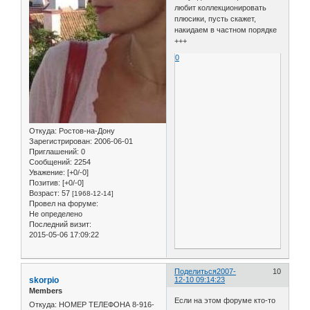
любит коллекционировать
плюсики, пусть скажет,
накидаем в частном порядке
+++
0
Откуда:
Ростов-на-Дону
Зарегистрирован
: 2006-06-01
Приглашений:
0
Сообщений:
2254
Уважение:
[+0/-0]
Позитив:
[+0/-0]
Возраст:
57
[1968-12-14]
Провел на форуме:
Не определено
Последний визит:
2015-05-06 17:09:22
Поделиться
2007-
10
skorpio
12-10 09:14:23
Members
Если на этом форуме кто-то
Откуда:
НОМЕР ТЕЛЕФОНА 8-916-