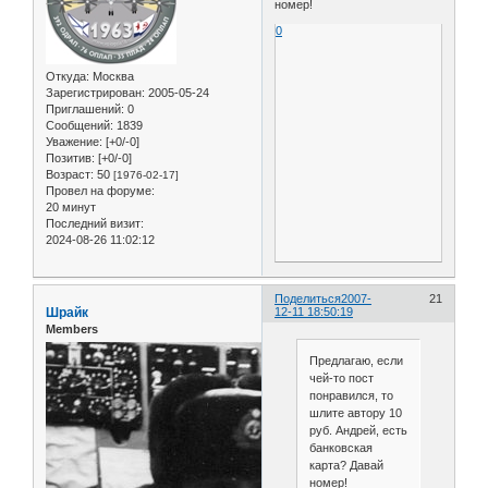
номер!
0
Откуда:
Москва
Зарегистрирован
: 2005-05-24
Приглашений:
0
Сообщений:
1839
Уважение:
[+0/-0]
Позитив:
[+0/-0]
Возраст:
50
[1976-02-17]
Провел на форуме:
20 минут
Последний визит:
2024-08-26 11:02:12
Поделиться
2007-
21
Шрайк
12-11 18:50:19
Members
Предлагаю, если
чей-то пост
понравился, то
шлите автору 10
руб. Андрей, есть
банковская
карта? Давай
номер!