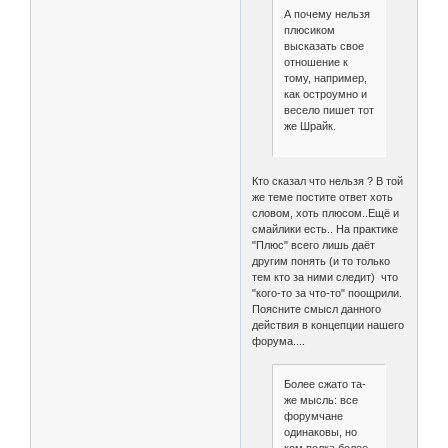
А почему нельзя
плюсиком
высказать свое
отношение к
тому, например,
как остроумно и
весело пишет тот
же Шрайк.
Кто сказал что нельзя ? В той
же теме постите ответ хоть
словом, хоть плюсом..Ещё и
смайлики есть.. На практике
"Плюс" всего лишь даёт
другим понять (и то только
тем кто за ними следит) что
"кого-то за что-то" поощрили.
Поясните смысл данного
действия в концепции нашего
форума....
Более сжато та-
же мысль: все
форумчане
одинаковы, но