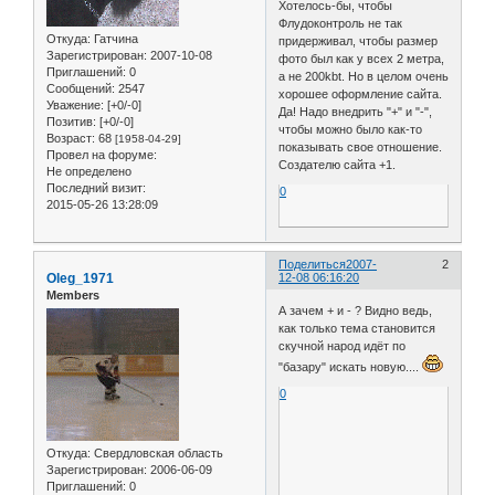
Хотелось-бы, чтобы
Флудоконтроль не так
Откуда:
Гатчина
придерживал, чтобы размер
Зарегистрирован
: 2007-10-08
фото был как у всех 2 метра,
Приглашений:
0
а не 200kbt. Но в целом очень
Сообщений:
2547
хорошее оформление сайта.
Уважение:
[+0/-0]
Да! Надо внедрить "+" и "-",
Позитив:
[+0/-0]
чтобы можно было как-то
Возраст:
68
[1958-04-29]
показывать свое отношение.
Провел на форуме:
Создателю сайта +1.
Не определено
Последний визит:
0
2015-05-26 13:28:09
Поделиться
2007-
2
Oleg_1971
12-08 06:16:20
Members
А зачем + и - ? Видно ведь,
как только тема становится
скучной народ идёт по
"базару" искать новую....
0
Откуда:
Свердловская область
Зарегистрирован
: 2006-06-09
Приглашений:
0