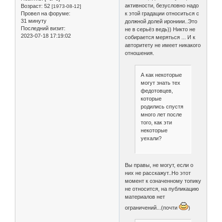
активности, безусловно надо
Возраст:
52
[1973-08-12]
к этой градации относиться с
Провел на форуме:
31 минуту
должной долей ирониии..Это
Последний визит:
не в серьёз ведь)) Никто не
2023-07-18 17:19:02
собирается меряться ... И к
авторитету не имеет никакого
отношения.
А как некоторые
могут знать тех
федотовцев,
которые
родились спустя
много лет после
того, как эти
некоторые
уехали?
Вы правы, не могут, если о
них не расскажут..Но этот
момент к означенному топику
не относится, на публикацию
материалов нет
ограничений...(почти
)