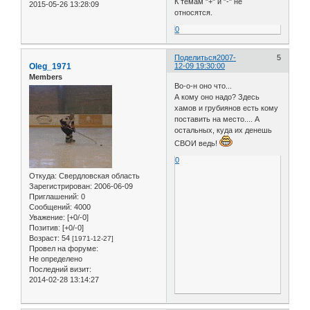
К темам "+" и "-" не
2015-05-26 13:28:09
относятся.
0
Поделиться
2007-
5
Oleg_1971
12-09 19:30:00
Members
Во-о-н оно что...
А кому оно надо? Здесь
хамов и грубиянов есть кому
поставить на место.... А
остальных, куда их денешь
СВОИ ведь!
0
Откуда:
Свердловская область
Зарегистрирован
: 2006-06-09
Приглашений:
0
Сообщений:
4000
Уважение:
[+0/-0]
Позитив:
[+0/-0]
Возраст:
54
[1971-12-27]
Провел на форуме:
Не определено
Последний визит:
2014-02-28 13:14:27