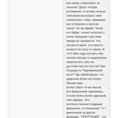
все сразу схватились за
негатив? Доску позора
вспомнили. А почему нельзя
плюсиком высказать свое
отношение к тому, например,
как остроумно и весело
пишет тот же Шрайк. Читая
его байки, только читатель с
очень большим чувством
юмора не засмеется. Что
касается меня, то я просто
катался по полу от смеха. И
что? Мне надо послать ему
личное письмо и скурпулезно
перечислить ему-же
достоинства его постов? Как
Огурцов из "Карнавальной
ночи"? Да любой решит, что
дяденька болен на голову.
Проще надо.
Более сжато та-же мысль:
все форумчане одинаковы,
но ком полка более одинаков,
чем офицер. Это
колличественная градация
форумчан. А отношение "+/-",
именуемое на других
форумах - РЕПУТАЦИЯ - это