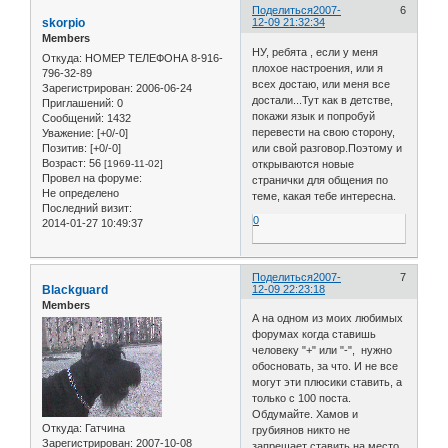
Поделиться
2007-
6
skorpio
12-09 21:32:34
Members
НУ, ребята , если у меня
Откуда:
НОМЕР ТЕЛЕФОНА 8-916-
плохое настроения, или я
796-32-89
всех достаю, или меня все
Зарегистрирован
: 2006-06-24
достали...Тут как в детстве,
Приглашений:
0
покажи язык и попробуй
Сообщений:
1432
перевести на свою сторону,
Уважение:
[+0/-0]
Позитив:
[+0/-0]
или свой разговор.Поэтому и
Возраст:
56
[1969-11-02]
открываются новые
Провел на форуме:
странички для общения по
Не определено
теме, какая тебе интересна.
Последний визит:
0
2014-01-27 10:49:37
Поделиться
2007-
7
Blackguard
12-09 22:23:18
Members
А на одном из моих любимых
форумах когда ставишь
человеку "+" или "-", нужно
обосновать, за что. И не все
могут эти плюсики ставить, а
только с 100 поста.
Обдумайте. Хамов и
Откуда:
Гатчина
грубиянов никто не
Зарегистрирован
: 2007-10-08
запрещает ставить на место.