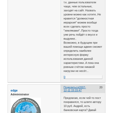
т.к. данные пользователи
чаще, чем остальные,
заходят на сайт. Назвать
уровни можно как хотите..Не
нравится "должностная
иерархия" можем вообще
всех сделать просто
"земляками"..Просто тогда
уже речь пойдёт о вкусе и
выдумке..
Возможно, в будущем при
вашей помощи админ сможет
определить наиболее
интересную форму
использования данной
характеристики..А пока она
ровным счётом никакой
нагрузки не несёт...
0
Поделиться
2007-
20
edge
12-11 15:15:47
Administrator
Предлагаю, если чей-то пост
понравился, то шлите автору
10 руб. Андрей, есть
банковская карта? Давай