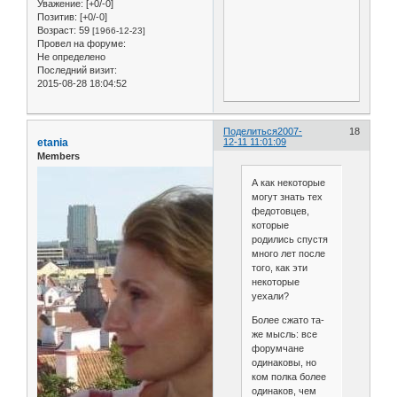
Уважение:
[+0/-0]
Позитив:
[+0/-0]
Возраст:
59
[1966-12-23]
Провел на форуме:
Не определено
Последний визит:
2015-08-28 18:04:52
Поделиться
2007-
18
etania
12-11 11:01:09
Members
А как некоторые
могут знать тех
федотовцев,
которые
родились спустя
много лет после
того, как эти
некоторые
уехали?
Более сжато та-
же мысль: все
форумчане
одинаковы, но
ком полка более
одинаков, чем