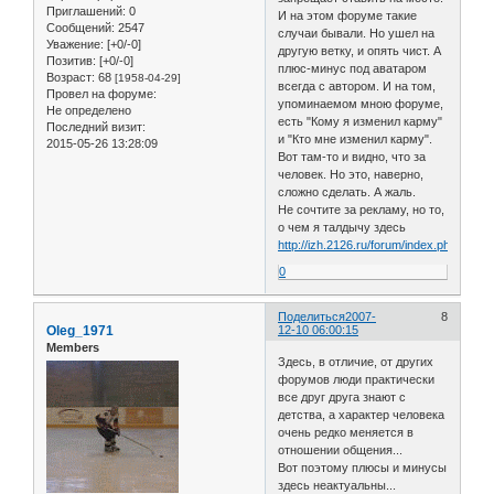
Приглашений:
0
И на этом форуме такие
Сообщений:
2547
случаи бывали. Но ушел на
Уважение:
[+0/-0]
другую ветку, и опять чист. А
Позитив:
[+0/-0]
плюс-минус под аватаром
Возраст:
68
[1958-04-29]
всегда с автором. И на том,
Провел на форуме:
упоминаемом мною форуме,
Не определено
есть "Кому я изменил карму"
Последний визит:
и "Кто мне изменил карму".
2015-05-26 13:28:09
Вот там-то и видно, что за
человек. Но это, наверно,
сложно сделать. А жаль.
Не сочтите за рекламу, но то,
о чем я талдычу здесь
http://izh.2126.ru/forum/index.php
0
Поделиться
2007-
8
Oleg_1971
12-10 06:00:15
Members
Здесь, в отличие, от других
форумов люди практически
все друг друга знают с
детства, а характер человека
очень редко меняется в
отношении общения...
Вот поэтому плюсы и минусы
здесь неактуальны...