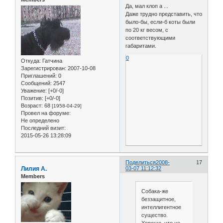
Да, мал клоп а ...
Даже трудно представить, что
было-бы, если-б коты были
по 20 кг весом, с
соответствующими
габаритами.
0
Откуда:
Гатчина
Зарегистрирован
: 2007-10-08
Приглашений:
0
Сообщений:
2547
Уважение:
[+0/-0]
Позитив:
[+0/-0]
Возраст:
68
[1958-04-29]
Провел на форуме:
Не определено
Последний визит:
2015-05-26 13:28:09
Поделиться
2008-
17
Лилия А.
03-07 11:12:32
Members
Собака-же
беззащитное,
интеллигентное
существо.
Хороше, что не