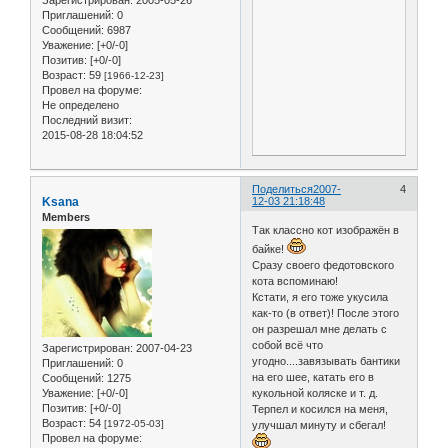
Приглашений:
0
Сообщений:
6987
Уважение:
[+0/-0]
Позитив:
[+0/-0]
Возраст:
59
[1966-12-23]
Провел на форуме:
Не определено
Последний визит:
2015-08-28 18:04:52
Поделиться
2007-
4
Ksana
12-03 21:18:48
Members
Так классно кот изображён в
байке!
Сразу своего федотовского
кота вспоминаю!
Кстати, я его тоже укусила
как-то (в ответ)! После этого
он разрешал мне делать с
собой всё что
Зарегистрирован
: 2007-04-23
угодно....завязывать бантики
Приглашений:
0
на его шее, катать его в
Сообщений:
1275
Уважение:
[+0/-0]
кукольной коляске и т. д.
Позитив:
[+0/-0]
Терпел и косился на меня,
Возраст:
54
[1972-05-03]
улучшал минуту и сбегал!
Провел на форуме: