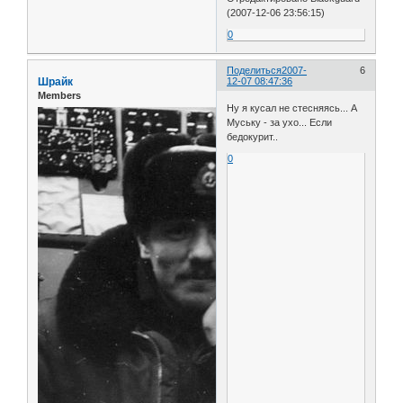
(2007-12-06 23:56:15)
0
Поделиться
2007-
6
Шрайк
12-07 08:47:36
Members
Ну я кусал не стесняясь... А
Муську - за ухо... Если
бедокурит..
0