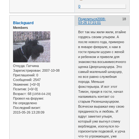
0
Поделиться
2008-
18
Blackguard
03-26 17:21:01
Members
Вот так мы жили-жили, втайне
гордясь своим упырем. А
после нового года, примерно
в январе-феврале, к нам в
гости пришли шурин с женой
и ребенком и привели для
знакомства восьмимесячного
Откуда:
Гатчина
щенка Цвергшнауцера. Это
Зарегистрирован
: 2007-10-08
самый маленький шнауцер,
Приглашений:
0
но все равно служебная
Сообщений:
2547
порода. Меньше
Уважение:
[+0/-0]
фокстерьера. И вот этот
Позитив:
[+0/-0]
Тимон, придя в гости, начал
Возраст:
68
[1958-04-29]
налаживать контакт со
Провел на форуме:
старым Ризеншнауцером.
Не определено
Всячески выражал ему свою
Последний визит:
преданность и любовь. И
2015-05-26 13:28:09
вдруг заметил упыря,
который уже выгнул спину
верблюдом, изогнулся по-
горизонтали подковой, и урча
что-то угрожающее, уже