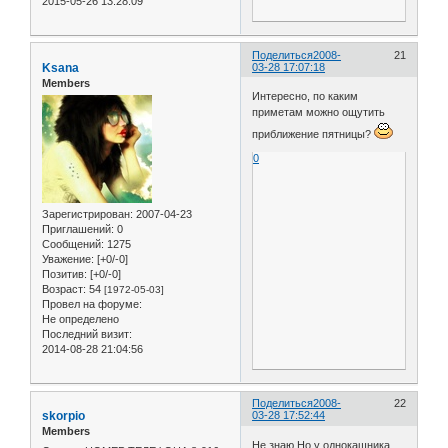
2015-05-26 13:28:09
Поделиться
2008-
21
Ksana
03-28 17:07:18
Members
Интересно, по каким
приметам можно ощутить
приближение пятницы?
0
Зарегистрирован
: 2007-04-23
Приглашений:
0
Сообщений:
1275
Уважение:
[+0/-0]
Позитив:
[+0/-0]
Возраст:
54
[1972-05-03]
Провел на форуме:
Не определено
Последний визит:
2014-08-28 21:04:56
Поделиться
2008-
22
skorpio
03-28 17:52:44
Members
Не знаю.Но у однокашника