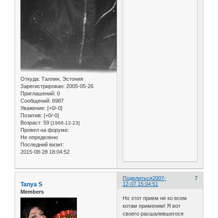
Откуда:
Таллин, Эстония
Зарегистрирован
: 2005-05-26
Приглашений:
0
Сообщений:
6987
Уважение:
[+0/-0]
Позитив:
[+0/-0]
Возраст:
59
[1966-12-23]
Провел на форуме:
Не определено
Последний визит:
2015-08-28 18:04:52
Поделиться
2007-
7
Tanya S
12-07 15:04:51
Members
Но этот прием не ко всем
котам применим! Я вот
своего расшалившегося