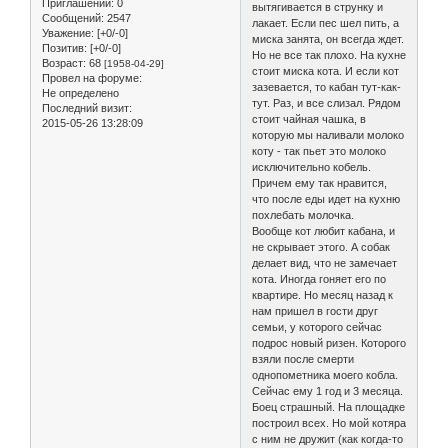
Приглашений:
0
вытягивается в струнку и
Сообщений:
2547
лакает. Если пес шел пить, а
Уважение:
[+0/-0]
миска занята, он всегда ждет.
Позитив:
[+0/-0]
Но не все так плохо. На кухне
Возраст:
68
[1958-04-29]
стоит миска кота. И если кот
Провел на форуме:
зазевается, то кабан тут-как-
Не определено
тут. Раз, и все слизал. Рядом
Последний визит:
стоит чайная чашка, в
2015-05-26 13:28:09
которую мы наливали молоко
коту - так пьет это молоко
исключительно кобель.
Причем ему так нравится,
что после еды идет на кухню
похлебать молочка.
Вообще кот любит кабана, и
не скрывает этого. А собак
делает вид, что не замечает
кота. Иногда гоняет его по
квартире. Но месяц назад к
нам пришел в гости друг
семьи, у которого сейчас
подрос новый ризен. Которого
взяли после смерти
однопометника моего кобла.
Сейчас ему 1 год и 3 месяца.
Боец страшный. На площадке
построил всех. Но мой котяра
с ним не дружит (как когда-то