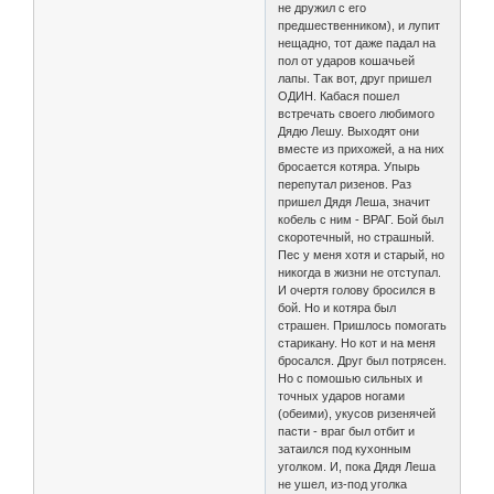
не дружил с его
предшественником), и лупит
нещадно, тот даже падал на
пол от ударов кошачьей
лапы. Так вот, друг пришел
ОДИН. Кабася пошел
встречать своего любимого
Дядю Лешу. Выходят они
вместе из прихожей, а на них
бросается котяра. Упырь
перепутал ризенов. Раз
пришел Дядя Леша, значит
кобель с ним - ВРАГ. Бой был
скоротечный, но страшный.
Пес у меня хотя и старый, но
никогда в жизни не отступал.
И очертя голову бросился в
бой. Но и котяра был
страшен. Пришлось помогать
старикану. Но кот и на меня
бросался. Друг был потрясен.
Но с помошью сильных и
точных ударов ногами
(обеими), укусов ризенячей
пасти - враг был отбит и
затаился под кухонным
уголком. И, пока Дядя Леша
не ушел, из-под уголка