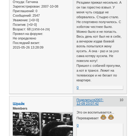
Откуда:
Гатчина
Резцами прижал несильно. А
Зарегистрирован
: 2007-10-08
он так горестно взвыл. У
Приглашений:
0
меня чуть сердце не
Сообщений:
2547
оборвалось. Стыдно стало.
Уважение:
[+0/-0]
Не спортивно получилось. С
Позитив:
[+0/-0]
хоботом честнее было.
Возраст:
68
[1958-04-29]
Можно было и не попасть.
Провел на форуме:
Весь день кот был не в себе,
Не определено
а вечером издав боевой
Последний визит:
вопль попытался жену
2015-05-26 13:28:09
кусить. А она - раз и за ухо
сама котяру кусила. Не
повезло коту!
Пришел с собачей прогулки,
а кот в трансе. Лежит на
телевизоре и не бегает по
квартире.
0
Поделиться
2007-
10
Шрайк
12-09 23:07:42
Members
Это он воспитывается...
Переваривает
0