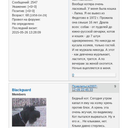
Сообщений:
2547
Вообще котяра очень
Уважение:
[+0/-0]
ласковый. У меня была кошка
Позитив:
[+0/-0]
- Лапка. Я ее вывез из
Возраст:
68
[1958-04-29]
Федотово в 1972 г. Прожила
Провел на форуме:
она свыше 16 лет. Драла
Не определено
всех: собак - от пуделей до
Последний визит:
южно-русской овчарки, котов
2015-05-26 13:28:09
и кошек - до 7 штук
одновременно. Но никогда не
кусала хозяев, только гостей.
И не муркала никогда. А этот
- как девченка мурлыкает,
ластится, трется. А по
вечерам за женой охотится.
Ночью вцепляется в меня.
0
Поделиться
2007-
9
Blackguard
12-09 22:45:33
Members
Бедный кот. Сегодня утром
капал я ему на холку хрень
против блох. А хрень эта
очень жгучая, по-видимому.
Кот пытался вырваться. Ну я
его и... Не клыками, нет.
Клыки давно стерлись.