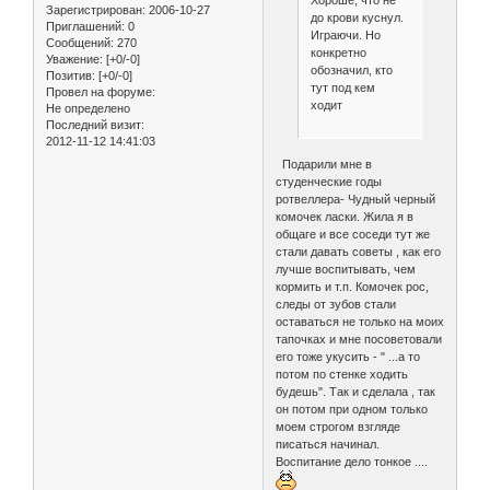
Зарегистрирован
: 2006-10-27
до крови куснул.
Приглашений:
0
Играючи. Но
Сообщений:
270
конкретно
Уважение:
[+0/-0]
обозначил, кто
Позитив:
[+0/-0]
тут под кем
Провел на форуме:
ходит
Не определено
Последний визит:
2012-11-12 14:41:03
Подарили мне в
студенческие годы
ротвеллера- Чудный черный
комочек ласки. Жила я в
общаге и все соседи тут же
стали давать советы , как его
лучше воспитывать, чем
кормить и т.п. Комочек рос,
следы от зубов стали
оставаться не только на моих
тапочках и мне посоветовали
его тоже укусить - " ...а то
потом по стенке ходить
будешь". Так и сделала , так
он потом при одном только
моем строгом взгляде
писаться начинал.
Воспитание дело тонкое ....