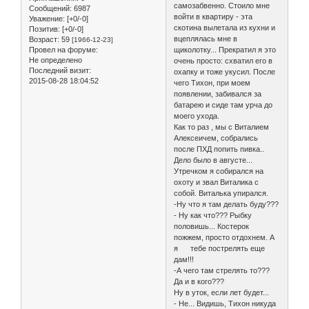
самозабвенно. Стоило мне
Сообщений:
6987
войти в квартиру - эта
Уважение:
[+0/-0]
скотина вылетала из кухни и
Позитив:
[+0/-0]
вцеплялась мне в
Возраст:
59
[1966-12-23]
Провел на форуме:
щиколотку... Прекратил я это
Не определено
очень просто: схватил его в
Последний визит:
охапку и тоже укусил. После
2015-08-28 18:04:52
чего Тихон, при моем
появлении, забивался за
батарею и сиде там урча до
моего ухода.
Как то раз , мы с Виталием
Алексеичем, собрались
после ПХД попить пивка..
Дело было в августе...
Утречком я собирался на
охоту и звал Виталика с
собой. Виталька упирался.
-Ну что я там делать буду???
- Ну как что??? Рыбку
половишь... Костерок
пожжем, просто отдохнем. А
я тебе пострелять еще
дам!!!
-А чего там стрелять то???
Да и в кого???
Ну в уток, если лет будет...
- Не... Видишь, Тихон никуда