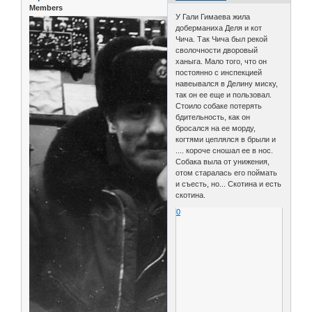
Members
У Гали Гимаева жила
доберманиха Деля и кот
Чича. Так Чича был рекой
сволочности дворовый
ханыга. Мало того, что он
постоянно с инспекцией
навеывался в Делину миску,
так он ее еще и пользовал.
Стоило собаке потерять
бдительность, как он
бросался на ее морду,
когтями цеплялся в брыли и
.... короче сношал ее в нос.
Собака выла от унижения,
отом старалась его поймать
и съесть, но... Скотина и есть
скотина.
0