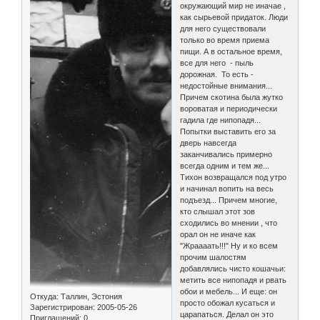
окружающий мир не иначае ,
как сырьевой придаток. Люди
для него существовали
только во время приема
пищи. А в остальное время,
все для него - пыль
дорожная. То есть -
недостойные внимания...
Причем скотина была жутко
вороватая и периодически
гадила где нипопадя...
Попытки выставить его за
дверь навсегда
заканчивались примерно
всегда одним и тем же...
Тихон возвращался под утро
и начинал вопить на весь
подъезд... Причем многие,
кто слышал этот зов
сходились во мнении , что
орал он не иначе как
"Жраааать!!!" Ну и ко всем
прочим шалостям
добавлялись чисто кошачьи:
метить все нипопадя и рвать
обои и мебель... И еще: он
Откуда:
Таллин, Эстония
просто обожал кусаться и
Зарегистрирован
: 2005-05-26
царапаться. Делал он это
Приглашений:
0