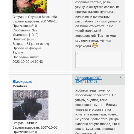
озорника хватаю, разок
укушу, а он тут же ласковым
прикидывается мурлыкать
начинает и полностью
Откуда:
г. Ступино Моск. обл.
Зарегистрирован
: 2007-09-18
расслабляется - мол делайте
Приглашений:
0
со мной что хотите, я же
Сообщений:
379
такой маленький
Уважение:
[+0/-0]
хорошенький! Так что мои
Позитив:
[+0/-0]
кусания в поцелуйчики
Возраст:
51
[1975-01-06]
переходят
Провел на форуме:
8 минут
0
Последний визит:
2023-10-20 14:10:43
Поделиться
2007-
8
Blackguard
12-07 21:37:09
Members
Хоботом ведь тоже по-
взрослому получается. Но
упырь, видимо, тоже
совершенствуется. Всегда
успевал его достать на
излете, а позавчера, ночью,
не успел. Кроме того, упырь
Откуда:
Гатчина
наверно почувствовал, что я
Зарегистрирован
: 2007-10-08
решил кусаться, и сегодня
Приглашений:
0
был паинькой.