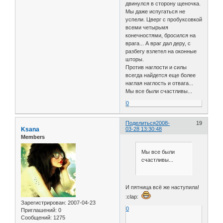
двинулся в сторону щеночка.
Мы даже испугаться не
успели. Цверг с пробуксовкой
всеми четырьмя
конечностями, бросился на
врага... А враг дал деру, с
разбегу взлетел на оконные
шторы.
Против наглости и силы
всегда найдется еще более
наглая наглость и отвага...
Мы все были счастливы...
0
Поделиться
2008-
19
Ksana
03-28 13:30:48
Members
Мы все были
счастливы...
И пятница всё же наступила!
:clap:
Зарегистрирован
: 2007-04-23
0
Приглашений:
0
Сообщений:
1275