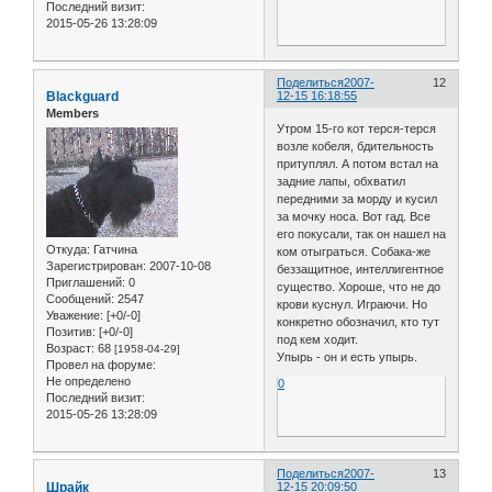
Последний визит:
2015-05-26 13:28:09
Поделиться
2007-
12
Blackguard
12-15 16:18:55
Members
Утром 15-го кот терся-терся
возле кобеля, бдительность
притуплял. А потом встал на
задние лапы, обхватил
передними за морду и кусил
за мочку носа. Вот гад. Все
его покусали, так он нашел на
Откуда:
Гатчина
ком отыграться. Собака-же
Зарегистрирован
: 2007-10-08
беззащитное, интеллигентное
Приглашений:
0
существо. Хороше, что не до
Сообщений:
2547
крови куснул. Играючи. Но
Уважение:
[+0/-0]
конкретно обозначил, кто тут
Позитив:
[+0/-0]
под кем ходит.
Возраст:
68
[1958-04-29]
Упырь - он и есть упырь.
Провел на форуме:
Не определено
0
Последний визит:
2015-05-26 13:28:09
Поделиться
2007-
13
Шрайк
12-15 20:09:50