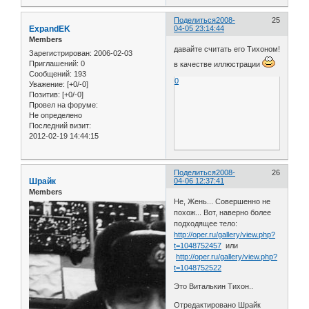
Поделиться
2008-
25
ExpandEK
04-05 23:14:44
Members
давайте считать его Тихоном!
Зарегистрирован
: 2006-02-03
Приглашений:
0
в качестве иллюстрации
Сообщений:
193
0
Уважение:
[+0/-0]
Позитив:
[+0/-0]
Провел на форуме:
Не определено
Последний визит:
2012-02-19 14:44:15
Поделиться
2008-
26
Шрайк
04-06 12:37:41
Members
Не, Жень... Совершенно не
похож... Вот, наверно более
подходящее тело:
http://oper.ru/gallery/view.php?
t=1048752457
или
http://oper.ru/gallery/view.php?
t=1048752522
Это Виталькин Тихон..
Отредактировано Шрайк