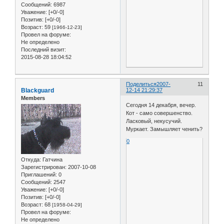
Сообщений:
6987
Уважение:
[+0/-0]
Позитив:
[+0/-0]
Возраст:
59
[1966-12-23]
Провел на форуме:
Не определено
Последний визит:
2015-08-28 18:04:52
Поделиться
2007-
11
Blackguard
12-14 21:29:37
Members
Сегодня 14 декабря, вечер.
Кот - само совершенство.
Ласковый, некусучий.
Муркает. Замышляет ченить?
0
Откуда:
Гатчина
Зарегистрирован
: 2007-10-08
Приглашений:
0
Сообщений:
2547
Уважение:
[+0/-0]
Позитив:
[+0/-0]
Возраст:
68
[1958-04-29]
Провел на форуме:
Не определено