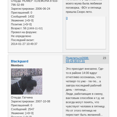
Откуда:
НОМЕР ТЕЛЕФОНА 8-916-
моего мужа была любимая
796-32-89
поговорка. -ВОт и пятница
Зарегистрирован
: 2006-06-24
пришла.Скоро лето.
Приглашений:
0
Сообщений:
1432
0
Уважение:
[+0/-0]
Позитив:
[+0/-0]
Возраст:
56
[1969-11-02]
Провел на форуме:
Не определено
Последний визит:
2014-01-27 10:49:37
Поделиться
2008-
23
Blackguard
03-29 00:07:31
Members
Это приходит внезапно. Где-
то в районе 14:00 вдруг
отчетливо осознаешь, что
четверг-то уже - тю-тю... а
завтра последний рабочий
день - пятница...
Люди, работающие в смену,
Откуда:
Гатчина
вахтовым способом и т.д. не
Зарегистрирован
: 2007-10-08
всегда могут понять, что
Приглашений:
0
чувствует человек в пятницу.
Сообщений:
2547
Но от этого пятница не
Уважение:
[+0/-0]
перестает быть желанной...
Позитив:
[+0/-0]