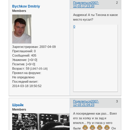
Поделиться
2007-
2
Bychkov Dmitriy
12-03 17:23:20
Members
Андрюха! А ты Тихона в какое
место кусал?
0
Зарегистрирован
: 2007-04-09
Приглашений:
0
Сообщений:
405
Уважение:
[+0/-0]
Позитив:
[+0/-0]
Возраст:
59
[1967-05-18]
Провел на форуме:
Не определено
Последний визит:
2014-03-18 18:50:52
Поделиться
2007-
3
Шрайк
12-03 21:04:23
Members
А посерединке как раз... Взял
его за холку и за зад и
впился... Ну и глаза у него
были
Он