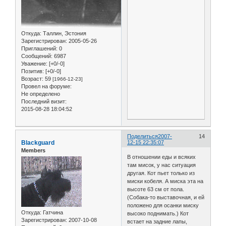
Откуда:
Таллин, Эстония
Зарегистрирован
: 2005-05-26
Приглашений:
0
Сообщений:
6987
Уважение:
[+0/-0]
Позитив:
[+0/-0]
Возраст:
59
[1966-12-23]
Провел на форуме:
Не определено
Последний визит:
2015-08-28 18:04:52
Поделиться
2007-
14
Blackguard
12-15 22:35:07
Members
В отношении еды и всяких
там мисок, у нас ситуация
другая. Кот пьет только из
миски кобеля. А миска эта на
высоте 63 см от пола.
(Собака-то выставочная, и ей
положено для осанки миску
Откуда:
Гатчина
высоко поднимать.) Кот
Зарегистрирован
: 2007-10-08
встает на задние лапы,