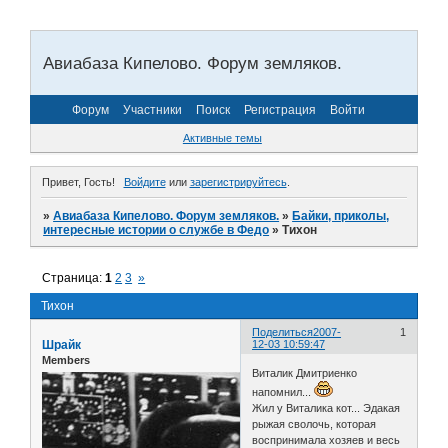
Авиабаза Кипелово. Форум земляков.
Форум
Участники
Поиск
Регистрация
Войти
Активные темы
Привет, Гость!
Войдите
или
зарегистрируйтесь
.
»
Авиабаза Кипелово. Форум земляков.
»
Байки, приколы,
интересные истории о службе в Федо
»
Тихон
Страница:
1
2
3
»
Тихон
Поделиться
2007-
1
Шрайк
12-03 10:59:47
Members
Виталик Дмитриенко
напомнил...
Жил у Виталика кот... Эдакая
рыжая сволочь, которая
воспринимала хозяев и весь