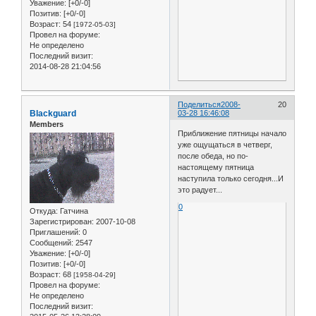
Уважение:
[+0/-0]
Позитив:
[+0/-0]
Возраст:
54
[1972-05-03]
Провел на форуме:
Не определено
Последний визит:
2014-08-28 21:04:56
Поделиться
2008-
20
Blackguard
03-28 16:46:08
Members
Приближение пятницы начало
уже ощущаться в четверг,
после обеда, но по-
настоящему пятница
наступила только сегодня...И
это радует...
0
Откуда:
Гатчина
Зарегистрирован
: 2007-10-08
Приглашений:
0
Сообщений:
2547
Уважение:
[+0/-0]
Позитив:
[+0/-0]
Возраст:
68
[1958-04-29]
Провел на форуме:
Не определено
Последний визит: