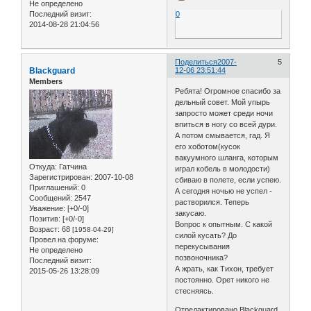
Не определено
Последний визит:
0
2014-08-28 21:04:56
Поделиться
2007-
5
Blackguard
12-06 23:51:44
Members
Ребята! Огромное спасибо за
дельный совет. Мой упырь
запросто может среди ночи
впиться в ногу со всей дури.
А потом смывается, гад. Я
его хоботом(кусок
вакуумного шланга, которым
Откуда:
Гатчина
играл кобель в молодости)
Зарегистрирован
: 2007-10-08
сбиваю в полете, если успею.
Приглашений:
0
А сегодня ночью не успел -
Сообщений:
2547
растворился. Теперь
Уважение:
[+0/-0]
закусаю.
Позитив:
[+0/-0]
Вопрос к опытным. С какой
Возраст:
68
[1958-04-29]
силой кусать? До
Провел на форуме:
перекусывания
Не определено
позвоночника?
Последний визит:
А жрать, как Тихон, требует
2015-05-26 13:28:09
постоянно. Орет никого не
стесняясь.
Отредактировано Blackguard