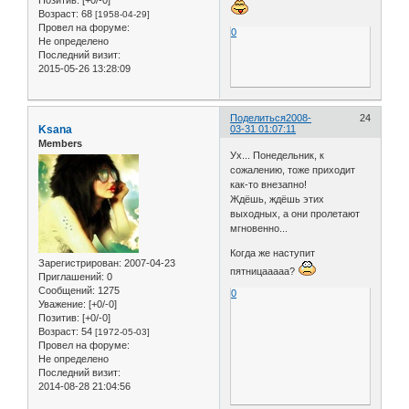
Возраст:
68
[1958-04-29]
Провел на форуме:
0
Не определено
Последний визит:
2015-05-26 13:28:09
Поделиться
2008-
24
Ksana
03-31 01:07:11
Members
Ух... Понедельник, к
сожалению, тоже приходит
как-то внезапно!
Ждёшь, ждёшь этих
выходных, а они пролетают
мгновенно...
Когда же наступит
Зарегистрирован
: 2007-04-23
пятницааааа?
Приглашений:
0
Сообщений:
1275
0
Уважение:
[+0/-0]
Позитив:
[+0/-0]
Возраст:
54
[1972-05-03]
Провел на форуме:
Не определено
Последний визит:
2014-08-28 21:04:56