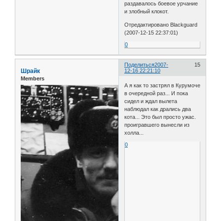
раздавалось боевое урчание
и злобный клокот.
Отредактировано Blackguard
(2007-12-15 22:37:01)
0
Поделиться
2007-
15
Шрайк
12-16 22:21:10
Members
А я как то застрял в Курумоче
в очередной раз... И пока
сидел и ждал вылета
наблюдал как дрались два
кота... Это был просто ужас.
проигравшего вынесли из
холла...
0