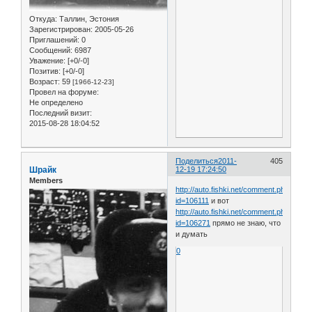
Откуда:
Таллин, Эстония
Зарегистрирован
: 2005-05-26
Приглашений:
0
Сообщений:
6987
Уважение:
[+0/-0]
Позитив:
[+0/-0]
Возраст:
59
[1966-12-23]
Провел на форуме:
Не определено
Последний визит:
2015-08-28 18:04:52
Поделиться
2011-
405
Шрайк
12-19 17:24:50
Members
http://auto.fishki.net/comment.php?
id=106111
и вот
http://auto.fishki.net/comment.php?
id=106271
прямо не знаю, что
и думать
0