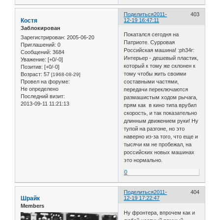
Поделиться
2011-
403
Костя
12-19 16:47:11
Заблокирован
Покатался сегодня на
Зарегистрирован
: 2005-06-20
Патриоте. Сурровая
Приглашений:
0
Российская машина! :ph34r:
Сообщений:
3684
Интерьер - дешевый пластик,
Уважение:
[+0/-0]
который к тому же склонен к
Позитив:
[+0/-0]
тому чтобы жить своими
Возраст:
57
[1968-08-29]
Провел на форуме:
составными частями,
Не определено
передачи переключаются
Последний визит:
размашистым ходом рычага,
2013-09-11 11:21:13
прям как в кино типа врубил
скорость, и так показательно
длинным движением руки! Ну
тупой на разгоне, но это
наверно из-за того, что еще и
тысячи км не пробежал, на
российских новых машинах
это нормально.
0
Поделиться
2011-
404
Шрайк
12-19 17:22:47
Members
Ну фронтера, впрочем как и