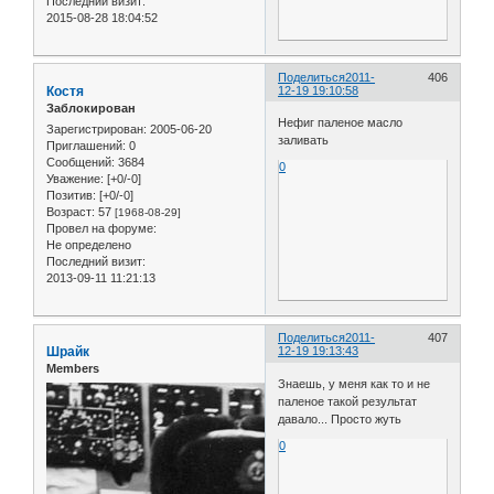
Последний визит:
2015-08-28 18:04:52
Поделиться
2011-
406
Костя
12-19 19:10:58
Заблокирован
Нефиг паленое масло
Зарегистрирован
: 2005-06-20
заливать
Приглашений:
0
Сообщений:
3684
0
Уважение:
[+0/-0]
Позитив:
[+0/-0]
Возраст:
57
[1968-08-29]
Провел на форуме:
Не определено
Последний визит:
2013-09-11 11:21:13
Поделиться
2011-
407
Шрайк
12-19 19:13:43
Members
Знаешь, у меня как то и не
паленое такой результат
давало... Просто жуть
0