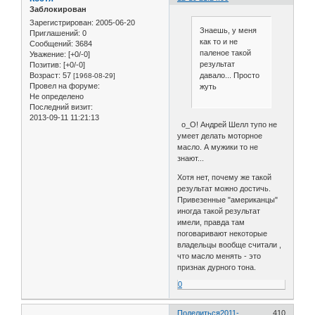
Заблокирован
Зарегистрирован
: 2005-06-20
Знаешь, у меня
Приглашений:
0
как то и не
Сообщений:
3684
паленое такой
Уважение:
[+0/-0]
результат
Позитив:
[+0/-0]
давало... Просто
Возраст:
57
[1968-08-29]
Провел на форуме:
жуть
Не определено
Последний визит:
2013-09-11 11:21:13
о_О! Андрей Шелл тупо не
умеет делать моторное
масло. А мужики то не
знают...
Хотя нет, почему же такой
результат можно достичь.
Привезенные "американцы"
иногда такой результат
имели, правда там
поговаривают некоторые
владельцы вообще считали ,
что масло менять - это
признак дурного тона.
0
Поделиться
2011-
410