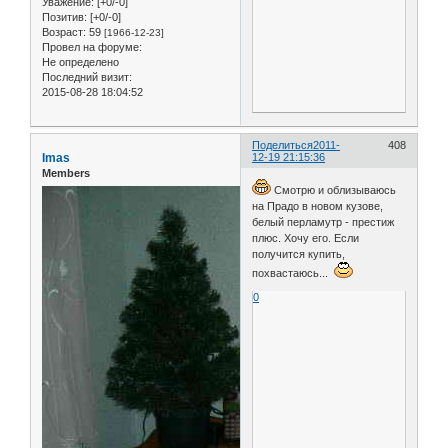
Уважение:
[+0/-0]
Позитив:
[+0/-0]
Возраст:
59
[1966-12-23]
Провел на форуме:
Не определено
Последний визит:
2015-08-28 18:04:52
Поделиться
2011-
408
Imas
12-19 21:15:36
Members
Смотрю и облизываюсь
на Прадо в новом кузове,
белый перламутр - престиж
плюс. Хочу его. Если
получится купить,
похвастаюсь...
0