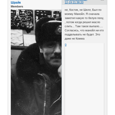
Шрайк
12-19 21:38:20
Members
не, Костик, не Шелл, Был по
моему Манойл. Я сначала
заметил какую то белую пену,
, потом когда решил масло
слить... Там такое выпало.....
Согласись, что манойл ни кто
подделывать не будет. Это
даже не Комма
0