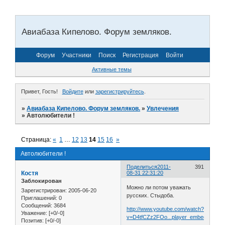
Авиабаза Кипелово. Форум земляков.
Форум
Участники
Поиск
Регистрация
Войти
Активные темы
Привет, Гость!
Войдите
или
зарегистрируйтесь
.
»
Авиабаза Кипелово. Форум земляков.
»
Увлечения
»
Автолюбители !
Страница:
«
1
…
12
13
14
15
16
»
Автолюбители !
Поделиться
2011-
391
Костя
08-31 22:31:20
Заблокирован
Можно ли потом уважать
Зарегистрирован
: 2005-06-20
русских. Стыдоба.
Приглашений:
0
Сообщений:
3684
http://www.youtube.com/watch?
Уважение:
[+0/-0]
v=D4tfCZz2FOo...player_embedded
Позитив:
[+0/-0]