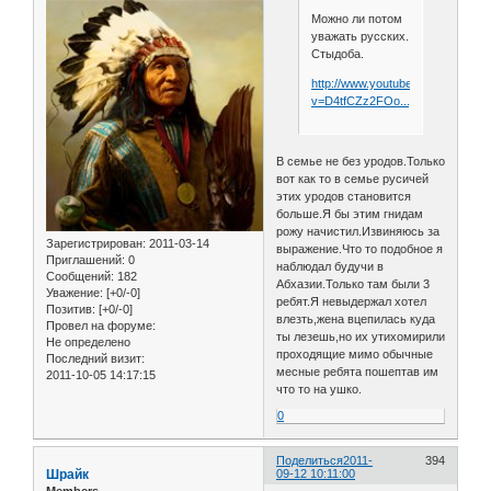
Можно ли потом
уважать русских.
Стыдоба.
http://www.youtube.com/watch?
v=D4tfCZz2FOo...player_embed
В семье не без уродов.Только
вот как то в семье русичей
этих уродов становится
больше.Я бы этим гнидам
рожу начистил.Извиняюсь за
Зарегистрирован
: 2011-03-14
выражение.Что то подобное я
Приглашений:
0
наблюдал будучи в
Сообщений:
182
Абхазии.Только там были 3
Уважение:
[+0/-0]
ребят.Я невыдержал хотел
Позитив:
[+0/-0]
влезть,жена вцепилась куда
Провел на форуме:
ты лезешь,но их утихомирили
Не определено
проходящие мимо обычные
Последний визит:
месные ребята пошептав им
2011-10-05 14:17:15
что то на ушко.
0
Поделиться
2011-
394
Шрайк
09-12 10:11:00
Members