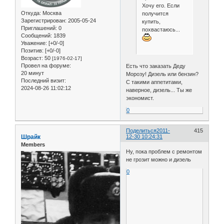
Хочу его. Если
Откуда:
Москва
получится
Зарегистрирован
: 2005-05-24
купить,
Приглашений:
0
похвастаюсь...
Сообщений:
1839
Уважение:
[+0/-0]
Позитив:
[+0/-0]
Возраст:
50
[1976-02-17]
Провел на форуме:
Есть что заказать Деду
20 минут
Морозу! Дизель или бензин?
Последний визит:
С такими аппетитами,
2024-08-26 11:02:12
наверное, дизель... Ты же
экономист.
0
Поделиться
2011-
415
Шрайк
12-30 10:24:31
Members
Ну, пока проблем с ремонтом
не грозит можно и дизель
0