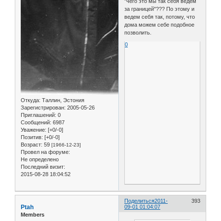
"чего это мы так себя ведем
за границей"??? По этому и
ведем себя так, потому, что
дома можем себе подобное
позволить.
0
Откуда:
Таллин, Эстония
Зарегистрирован
: 2005-05-26
Приглашений:
0
Сообщений:
6987
Уважение:
[+0/-0]
Позитив:
[+0/-0]
Возраст:
59
[1966-12-23]
Провел на форуме:
Не определено
Последний визит:
2015-08-28 18:04:52
Поделиться
2011-
393
Ptah
09-01 01:04:07
Members