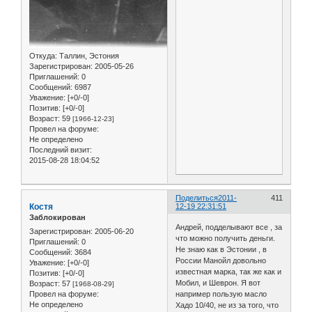
Откуда:
Таллин, Эстония
Зарегистрирован
: 2005-05-26
Приглашений:
0
Сообщений:
6987
Уважение:
[+0/-0]
Позитив:
[+0/-0]
Возраст:
59
[1966-12-23]
Провел на форуме:
Не определено
Последний визит:
2015-08-28 18:04:52
Поделиться
2011-
411
Костя
12-19 22:31:51
Заблокирован
Андрей, подделывают все , за
Зарегистрирован
: 2005-06-20
что можно получить деньги.
Приглашений:
0
Не знаю как в Эстонии , в
Сообщений:
3684
России Манойл довольно
Уважение:
[+0/-0]
известная марка, так же как и
Позитив:
[+0/-0]
Мобил, и Шеврон. Я вот
Возраст:
57
[1968-08-29]
Провел на форуме:
например пользую масло
Не определено
Хадо 10/40, не из за того, что