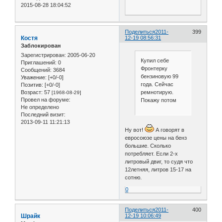
2015-08-28 18:04:52
Поделиться
2011-
399
Костя
12-19 08:56:31
Заблокирован
Зарегистрирован
: 2005-06-20
Купил себе
Приглашений:
0
Фронтерку
Сообщений:
3684
бензиновую 99
Уважение:
[+0/-0]
года. Сейчас
Позитив:
[+0/-0]
ремнотирую.
Возраст:
57
[1968-08-29]
Провел на форуме:
Покажу потом
Не определено
Последний визит:
2013-09-11 11:21:13
Ну вот!
А говорят в
евросоюзе цены на бенз
большие. Сколько
потребляет. Если 2-х
литровый двиг, то судя что
12летняя, литров 15-17 на
сотню.
0
Поделиться
2011-
400
Шрайк
12-19 10:06:49