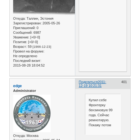
Откуда:
Таллин, Эстония
Зарегистрирован
: 2005-05-26
Приглашений:
0
Сообщений:
6987
Уважение:
[+0/-0]
Позитив:
[+0/-0]
Возраст:
59
[1966-12-23]
Провел на форуме:
Не определено
Последний визит:
2015-08-28 18:04:52
Поделиться
2011-
401
edge
12-19 10:21:31
Administrator
Купил себе
Фронтерку
бензиновую 99
года. Сейчас
ремнотирую.
Покажу потом
Откуда:
Москва