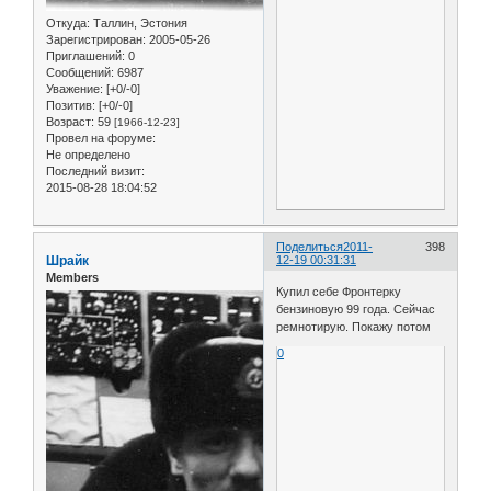
Откуда:
Таллин, Эстония
Зарегистрирован
: 2005-05-26
Приглашений:
0
Сообщений:
6987
Уважение:
[+0/-0]
Позитив:
[+0/-0]
Возраст:
59
[1966-12-23]
Провел на форуме:
Не определено
Последний визит:
2015-08-28 18:04:52
Поделиться
2011-
398
Шрайк
12-19 00:31:31
Members
Купил себе Фронтерку
бензиновую 99 года. Сейчас
ремнотирую. Покажу потом
0