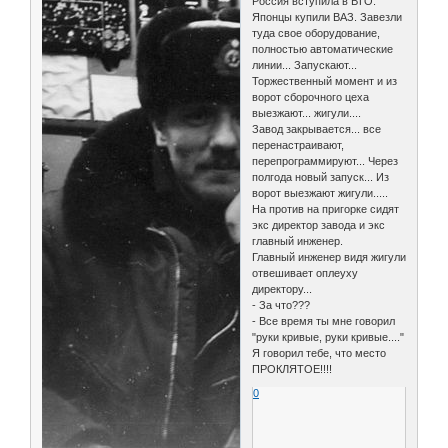
Россия вступила в ВТО.
Японцы купили ВАЗ. Завезли
туда свое оборудование,
полностью автоматические
линии... Запускают...
Торжественный момент и из
ворот сборочного цеха
выезжают... жигули....
Завод закрывается... все
перенастраивают,
перепрограммируют... Через
полгода новый запуск... Из
ворот выезжают жигули.....
На против на пригорке сидят
экс директор завода и экс
главный инженер.
Главный инженер видя жигули
отвешивает оплеуху
директору...
- За что???
- Все время ты мне говорил
"руки кривые, руки кривые...."
Я говорил тебе, что место
ПРОКЛЯТОЕ!!!!
0