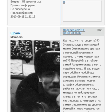
Возраст:
57
[1968-08-29]
0
Провел на форуме:
Не определено
Последний визит:
2013-09-11 11:21:13
Поделиться
2011-
392
Шрайк
08-31 23:16:32
Members
Костик... Ну что говорить???
Знаешь, когда у нас каждый
может безнаказанно драться
с милицией,посылать и
прочее, то чему удивляться
то??? Попробуйте в той же
самой Америке сказать нечто
подобное копу... В вас всадят
пару обойм и любой суд
оправдает бюстителя закона,
а жертве выпишет еще и
штраф и общественных
работ на пару лет. А у нас, с
младых ногтей, приучают
плевать в тех, кто призван
нас защищать, низводят этих
самых защитников до уровня
бомжей и потом удивляются: