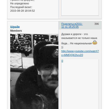
Не определено
Последний визит:
2015-08-28 18:04:52
Поделиться
2011-
396
Шрайк
11-11 18:25:05
Members
Дураки и дороги - это
оказывается не только наша
беда... Не национальная
))
http://www.youtube.com/watch?
v=MMQQK2IvxZ0
0