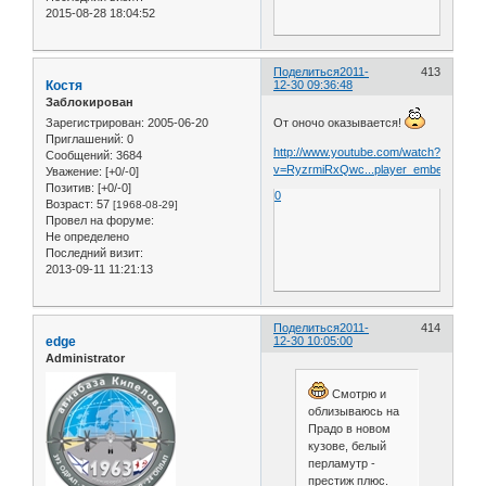
2015-08-28 18:04:52
Поделиться
2011-
413
Костя
12-30 09:36:48
Заблокирован
Зарегистрирован
: 2005-06-20
От оночо оказывается!
Приглашений:
0
http://www.youtube.com/watch?
Сообщений:
3684
v=RyzrmiRxQwc...player_embedded
Уважение:
[+0/-0]
Позитив:
[+0/-0]
0
Возраст:
57
[1968-08-29]
Провел на форуме:
Не определено
Последний визит:
2013-09-11 11:21:13
Поделиться
2011-
414
edge
12-30 10:05:00
Administrator
Смотрю и
облизываюсь на
Прадо в новом
кузове, белый
перламутр -
престиж плюс.