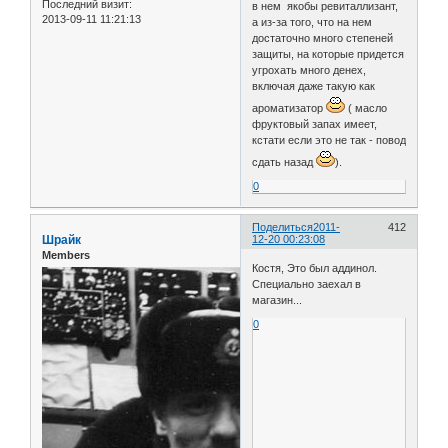
Последний визит:
в нем якобы ревиталлизант,
2013-09-11 11:21:13
а из-за того, что на нем
достаточно много степеней
защиты, на которые придется
угрохать много денех,
включая даже такую как
ароматизатор
( масло
фруктовый запах имеет,
кстати если это не так - повод
сдать назад
).
0
Поделиться
2011-
412
Шрайк
12-20 00:23:08
Members
Костя, Это был аддинол.
Специально заехал в
магазин...
0