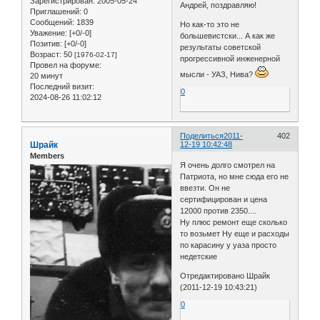
Зарегистрирован
: 2005-05-24
Андрей, поздравляю!
Приглашений:
0
Сообщений:
1839
Но как-то это не
Уважение:
[+0/-0]
большевистски... А как же
Позитив:
[+0/-0]
результаты советской
Возраст:
50
[1976-02-17]
прогрессивной инженерной
Провел на форуме:
мысли - УАЗ, Нива?
20 минут
Последний визит:
0
2024-08-26 11:02:12
Поделиться
2011-
402
Шрайк
12-19 10:42:48
Members
Я очень долго смотрел на
Патриота, но мне сюда его не
ввезти. Он не
сертифицирован и цена
12000 против 2350....
Ну плюс ремонт еще сколько
то возьмет Ну еще и расходы
по карасину у уаза просто
недетские
Отредактировано Шрайк
(2011-12-19 10:43:21)
0