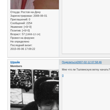
Откуда:
Ростов-на-Дону
Зарегистрирован
: 2006-06-01
Приглашений:
0
Сообщений:
2254
Уважение:
[+0/-0]
Позитив:
[+0/-0]
Возраст:
57
[1968-12-14]
Провел на форуме:
Не определено
Последний визит:
2015-05-06 17:09:22
Шрайк
Поделиться
2007-02-12 07:58:46
Members
Мне что ли Таллинскую ветку начать?
0