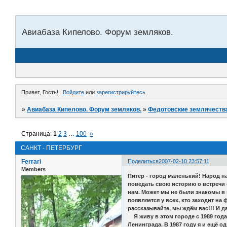
Авиабаза Кипелово. Форум земляков.
Привет, Гость!
Войдите
или
зарегистрируйтесь
.
»
Авиабаза Кипелово. Форум земляков.
»
Федотовские землячеств
Страница:
1
2
3
…
100
»
САНКТ - ПЕТЕРБУРГ
Ferrari
Поделиться
2007-02-10 23:57:11
Members
Питер - город маленький! Народ на
поведать свою историю о встречи с
нам. Может мы не были знакомы в го
появляется у всех, кто заходит на
рассказывайте, мы ждём вас!!! И 
Я живу в этом городе с 1989 год
Ленинграда. В 1987 году я и ещё 