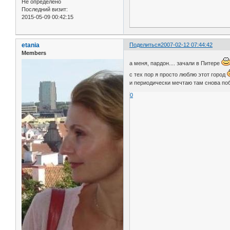
Не определено
Последний визит:
2015-05-09 00:42:15
etania
Поделиться
2007-02-12 07:44:42
Members
а меня, пардон.... зачали в Питере
с тех пор я просто люблю этот город
и периодически мечтаю там снова поб
0