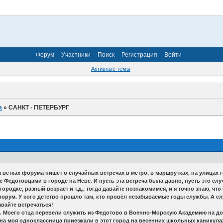
Форум
Участники
Поиск
Регистрация
Войти
Активные темы
а
»
САНКТ - ПЕТЕРБУРГ
 ветках форума пишет о случайных встречах в метро, в маршрутках, на улицах г
 Федотовцами в городе на Неве. И пусть эта встреча была давно, пусть это слу
родке, разный возраст и т.д., тогда давайте познакомимся, и я точно знаю, что о
 форум. У кого детство прошло там, кто провёл незабываемые годы службы. А сл
давайте встречаться!
а. Моего отца перевели служить из Федотово в Военно-Морскую Академию на д
одна моя одноклассница приезжали в этот город на весенних школьных каникулах