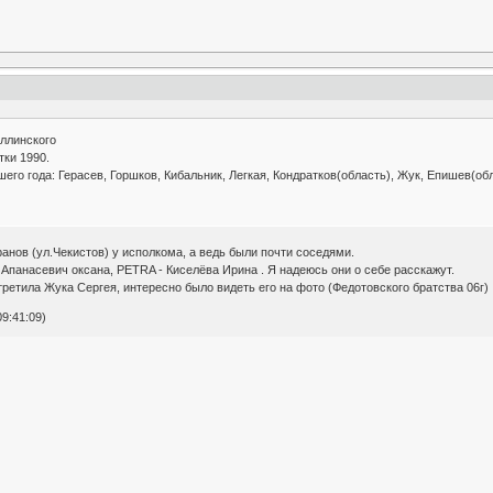
ллинского
тки 1990.
шего года: Герасев, Горшков, Кибальник, Легкая, Кондратков(область), Жук, Епишев(обл
еранов (ул.Чекистов) у исполкома, а ведь были почти соседями.
 Апанасевич оксана, PETRA - Киселёва Ирина . Я надеюсь они о себе расскажут.
ретила Жука Сергея, интересно было видеть его на фото (Федотовского братства 06г) 
9:41:09)