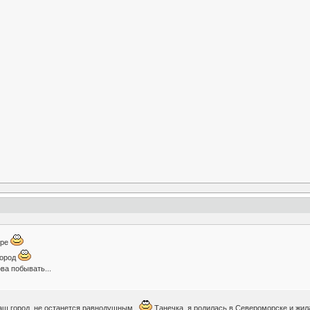
ере
город
ва побывать...
 наш город, не останется равнодушным.
Танечка, я родилась в Североморске и жила 