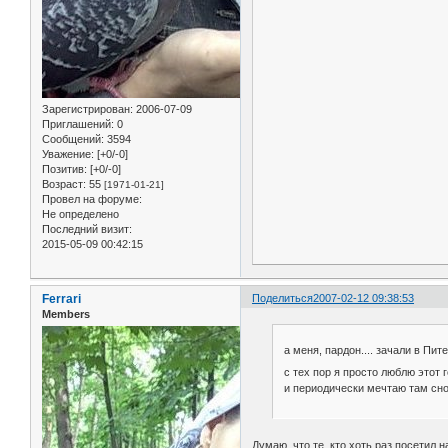
Зарегистрирован
: 2006-07-09
Приглашений:
0
Сообщений:
3594
Уважение:
[+0/-0]
Позитив:
[+0/-0]
Возраст:
55
[1971-01-21]
Провел на форуме:
Не определено
Последний визит:
2015-05-09 00:42:15
Ferrari
Поделиться
2007-02-12 09:38:53
Members
а меня, пардон.... зачали в Пит
с тех пор я просто люблю этот 
и периодически мечтаю там сно
Думаю, что те, кто хоть раз посетил