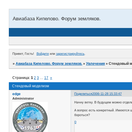
Авиабаза Кипелово. Форум земляков.
Привет, Гость!
Войдите
или
зарегистрируйтесь
.
»
Авиабаза Кипелово. Форум земляков.
»
Увлечения
»
Стендовый 
Страница:
1
2
3
…
17
»
Стендовый моделизм
edge
Поделиться
2006-11-28 15:33:47
Administrator
Начну ветку. В будущем можно отдел
А вопрос есть конкретный. Имеются ш
бороться?
0