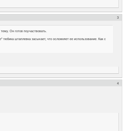
3
тему. Он готов поучаствовать.
е" тюбика штаплевка засыхает, что осложняет ее использование. Как с
4