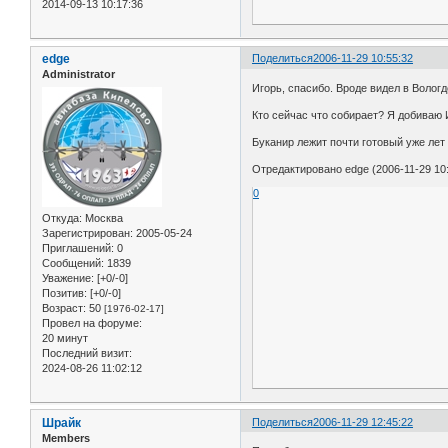
2014-09-13 10:17:36
edge
Поделиться
2006-11-29 10:55:32
Administrator
Игорь, спасибо. Вроде видел в Вологд
Кто сейчас что собирает? Я добиваю 
Буканир лежит почти готовый уже лет 
Отредактировано edge (2006-11-29 10:
0
Откуда:
Москва
Зарегистрирован
: 2005-05-24
Приглашений:
0
Сообщений:
1839
Уважение:
[+0/-0]
Позитив:
[+0/-0]
Возраст:
50
[1976-02-17]
Провел на форуме:
20 минут
Последний визит:
2024-08-26 11:02:12
Шрайк
Поделиться
2006-11-29 12:45:22
Members