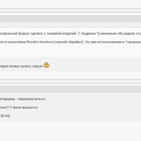
отдельный форум сделать с галереей моделей. С Андреем Туленковым обсуждали эту 
тся шпатлевки Revell и Humbrol (спасибо Шрайку!). Но при использовании в "горлышк
старая можно купить новую
яторщика - перезагрузиться...
льно? У меня крошится.
39:44)