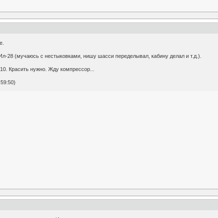
е.
Ил-28 (мучаюсь с нестыковками, нишу шасси переделывал, кабину делал и т.д.).
10. Красить нужно. Жду компрессор...
59:50)