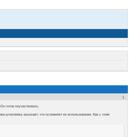
1
Он готов поучаствовать.
ика штаплевка засыхает, что осложняет ее использование. Как с этим