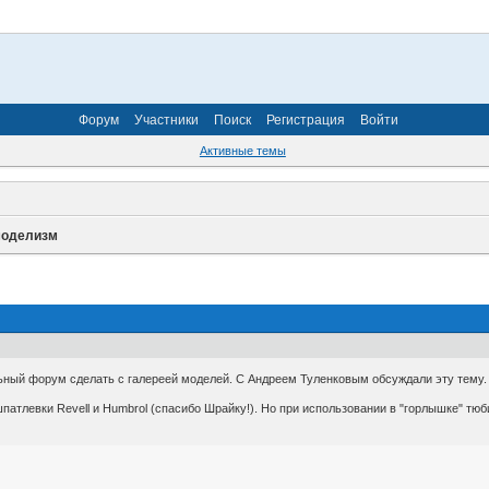
Форум
Участники
Поиск
Регистрация
Войти
Активные темы
моделизм
ьный форум сделать с галереей моделей. С Андреем Туленковым обсуждали эту тему. 
патлевки Revell и Humbrol (спасибо Шрайку!). Но при использовании в "горлышке" тюб