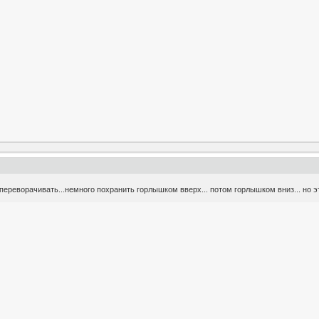
 переворачивать...немного похранить горлышком вверх... потом горлышком вниз... но 