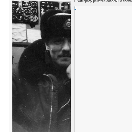
П хамбролу режется совсем не плохо,
0