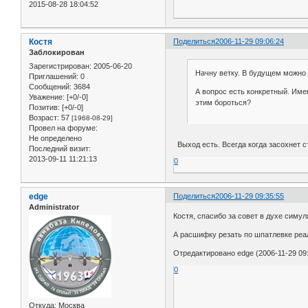
2015-08-28 18:04:52
Костя
Поделиться
2006-11-29 09:06:24
Заблокирован
Зарегистрирован
: 2005-06-20
Начну ветку. В будущем можно 
Приглашений:
0
Сообщений:
3684
А вопрос есть конкретный. Имею
Уважение:
[+0/-0]
этим бороться?
Позитив:
[+0/-0]
Возраст:
57
[1968-08-29]
Провел на форуме:
Не определено
Выход есть. Всегда когда засохнет 
Последний визит:
2013-09-11 11:21:13
0
edge
Поделиться
2006-11-29 09:35:55
Administrator
Костя, спасибо за совет в духе симул
А расшифку резать по шпатлевке реа
Отредактировано edge (2006-11-29 09:
0
Откуда:
Москва