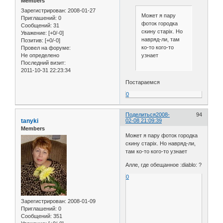
Members
Зарегистрирован
: 2008-01-27
Может я пару
Приглашений:
0
фоток городка
Сообщений:
31
скину старіх. Но
Уважение:
[+0/-0]
навряд-ли, там
Позитив:
[+0/-0]
ко-то кого-то
Провел на форуме:
Не определено
узнает
Последний визит:
2011-10-31 22:23:34
Постараемся
0
Поделиться
2008-
94
tanyki
02-08 21:09:39
Members
Может я пару фоток городка
скину старіх. Но навряд-ли,
там ко-то кого-то узнает
Алле, где обещанное :diablo: ?
0
Зарегистрирован
: 2008-01-09
Приглашений:
0
Сообщений:
351