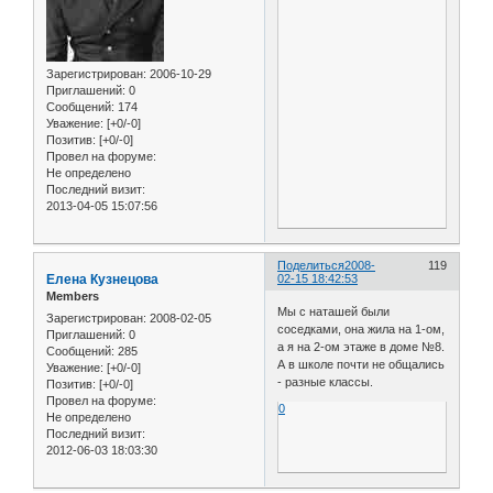
Зарегистрирован
: 2006-10-29
Приглашений:
0
Сообщений:
174
Уважение:
[+0/-0]
Позитив:
[+0/-0]
Провел на форуме:
Не определено
Последний визит:
2013-04-05 15:07:56
Поделиться
2008-
119
Елена Кузнецова
02-15 18:42:53
Members
Мы с наташей были
Зарегистрирован
: 2008-02-05
соседками, она жила на 1-ом,
Приглашений:
0
а я на 2-ом этаже в доме №8.
Сообщений:
285
А в школе почти не общались
Уважение:
[+0/-0]
- разные классы.
Позитив:
[+0/-0]
Провел на форуме:
0
Не определено
Последний визит:
2012-06-03 18:03:30