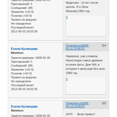
Зарегистрирован
: 2008-02-05
Федотово - 13 лет после
Приглашений:
0
школы. Я и Лена
Сообщений:
285
Иванова.1991 год.
Уважение:
[+0/-0]
Позитив:
[+0/-0]
0
Провел на форуме:
Не определено
Последний визит:
2012-06-03 18:03:30
Поделиться
2008-
114
Елена Кузнецова
02-11 22:45:21
Members
Наверное, уже утомила.
Зарегистрирован
: 2008-02-05
Напоследок самое древнее
Приглашений:
0
из моих фото. Дом №8, в
Сообщений:
285
котором я жила ещё без окон.
Уважение:
[+0/-0]
1966 год.
Позитив:
[+0/-0]
Провел на форуме:
0
Не определено
Последний визит:
2012-06-03 18:03:30
Поделиться
2008-
115
Елена Кузнецова
02-12 23:00:57
Members
АУ!!!! Всем привет!
Зарегистрирован
: 2008-02-05