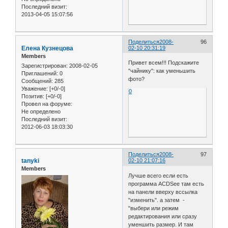
Последний визит:
2013-04-05 15:07:56
Поделиться
2008-
96
Елена Кузнецова
02-10 20:31:19
Members
Привет всем!!! Подскажите
Зарегистрирован
: 2008-02-05
"чайнику": как уменьшить
Приглашений:
0
фото?
Сообщений:
285
Уважение:
[+0/-0]
0
Позитив:
[+0/-0]
Провел на форуме:
Не определено
Последний визит:
2012-06-03 18:03:30
Поделиться
2008-
97
tanyki
02-10 21:07:16
Members
Лучше всего если есть
программа ACDSee там есть
на панели вверху вссылка
"изменить". а затем -
"выбери или режим
редактирования или сразу
уменшить размер. И там