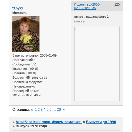
Поделиться
2008-
120
tanyki
02-15 20:19:35
Members
привет. нашала фото 1
класса
0
Зарегистрирован
: 2008-01-09
Приглашений:
0
Сообщений:
351
Уважение:
[+0/-0]
Позитив:
[+0/-0]
Возраст:
65
[1961-03-06]
Провел на форуме:
Не определено
Последний визит:
2012-06-16 23:40:25
Страница:
«
1
2
3
4
5
6
…
20
»
»
Авиабаза Кипелово. Форум земляков.
»
Выпуски до 1990
»
Выпуск 1978 года