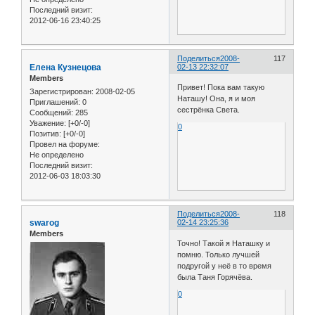
Последний визит:
2012-06-16 23:40:25
Поделиться
2008-
117
Елена Кузнецова
02-13 22:32:07
Members
Привет! Пока вам такую
Зарегистрирован
: 2008-02-05
Наташу! Она, я и моя
Приглашений:
0
сестрёнка Света.
Сообщений:
285
Уважение:
[+0/-0]
0
Позитив:
[+0/-0]
Провел на форуме:
Не определено
Последний визит:
2012-06-03 18:03:30
Поделиться
2008-
118
swarog
02-14 23:25:36
Members
Точно! Такой я Наташку и
помню. Только лучшей
подругой у неё в то время
была Таня Горячёва.
0