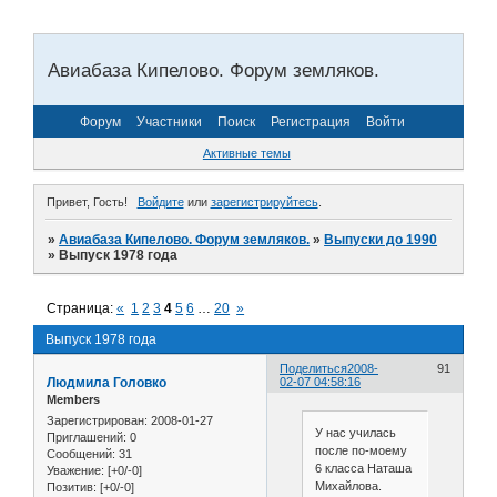
Авиабаза Кипелово. Форум земляков.
Форум
Участники
Поиск
Регистрация
Войти
Активные темы
Привет, Гость!
Войдите
или
зарегистрируйтесь
.
»
Авиабаза Кипелово. Форум земляков.
»
Выпуски до 1990
»
Выпуск 1978 года
Страница:
«
1
2
3
4
5
6
…
20
»
Выпуск 1978 года
Поделиться
2008-
91
Людмила Головко
02-07 04:58:16
Members
Зарегистрирован
: 2008-01-27
У нас училась
Приглашений:
0
после по-моему
Сообщений:
31
6 класса Наташа
Уважение:
[+0/-0]
Михайлова.
Позитив:
[+0/-0]