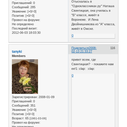
Отыскалась в
Приглашений:
0
"Одноклассниках.ру" Наташа
Сообщений:
285
Свинтицкая, она училась в
Уважение:
[+0/-0]
"Б" классе, живёт в
Позитив:
[+0/-0]
Воронеже. И Лена
Провел на форуме:
Не определено
Двойнишникова из "А" класса,
Последний визит:
живёт в Омске.
2012-06-03 18:03:30
0
Поделиться
2008-
116
tanyki
02-13 21:33:27
Members
привет всем, где
Свинтицкая? - покажите нам
ее!1 :clap: :clap:
0
Зарегистрирован
: 2008-01-09
Приглашений:
0
Сообщений:
351
Уважение:
[+0/-0]
Позитив:
[+0/-0]
Возраст:
65
[1961-03-06]
Провел на форуме:
Не определено