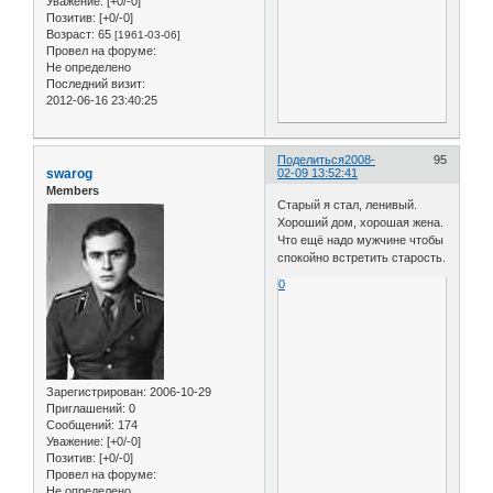
Уважение:
[+0/-0]
Позитив:
[+0/-0]
Возраст:
65
[1961-03-06]
Провел на форуме:
Не определено
Последний визит:
2012-06-16 23:40:25
Поделиться
2008-
95
swarog
02-09 13:52:41
Members
Старый я стал, ленивый.
Хороший дом, хорошая жена.
Что ещё надо мужчине чтобы
спокойно встретить старость.
0
Зарегистрирован
: 2006-10-29
Приглашений:
0
Сообщений:
174
Уважение:
[+0/-0]
Позитив:
[+0/-0]
Провел на форуме:
Не определено