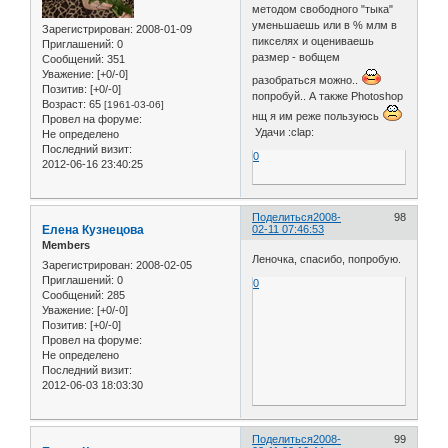
методом свободного "тыка"
уменьшаешь или в % млм в
Зарегистрирован
: 2008-01-09
пикселях и оцениваешь
Приглашений:
0
размер - вобщем
Сообщений:
351
Уважение:
[+0/-0]
разобраться можно..
Позитив:
[+0/-0]
попробуй.. А также Photoshop
Возраст:
65
[1961-03-06]
нщ я им реже пользуюсь
Провел на форуме:
Удачи :clap:
Не определено
Последний визит:
0
2012-06-16 23:40:25
Поделиться
2008-
98
Елена Кузнецова
02-11 07:46:53
Members
Леночка, спасибо, попробую.
Зарегистрирован
: 2008-02-05
Приглашений:
0
0
Сообщений:
285
Уважение:
[+0/-0]
Позитив:
[+0/-0]
Провел на форуме:
Не определено
Последний визит:
2012-06-03 18:03:30
Поделиться
2008-
99