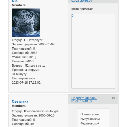
KiS
01-27 20:56:04
Members
фото прилагаю
0
Откуда:
С-Петербург
Зарегистрирован
: 2006-01-09
Приглашений:
0
Сообщений:
2962
Уважение:
[+0/-0]
Позитив:
[+0/-0]
Возраст:
52
[1973-08-12]
Провел на форуме:
31 минуту
Последний визит:
2023-07-18 17:19:02
Поделиться
2006-
19
Светлана
01-30 15:40:39
Members
Откуда:
Комсомольск-на-Амуре
Привет всем
Зарегистрирован
: 2005-06-16
выпускникам
Приглашений:
0
Федотовской
Сообщений:
49