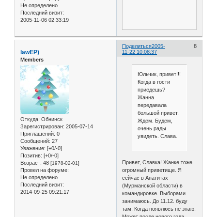
Не определено
Последний визит:
2005-11-06 02:33:19
Поделиться
2005-
8
lawЕР)
11-22 10:08:37
Members
Юльчик, привет!!!
Когда в гости
приедешь?
Жанна
передавала
большой привет.
Откуда:
Обнинск
Ждем. Будем,
Зарегистрирован
: 2005-07-14
очень рады
Приглашений:
0
увидеть. Слава.
Сообщений:
27
Уважение:
[+0/-0]
Позитив:
[+0/-0]
Привет, Славка! Жанке тоже
Возраст:
48
[1978-02-01]
огромный приветище. Я
Провел на форуме:
Не определено
сейчас в Апатитах
Последний визит:
(Мурманской области) в
2014-09-25 09:21:17
командировке. Выборами
занимаюсь. До 11.12. буду
там. Когда появлюсь не знаю.
Может после нового года.