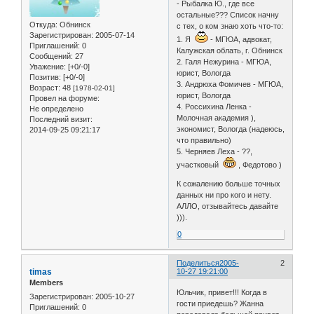
- Рыбалка Ю., где все
остальные??? Список начну
Откуда:
Обнинск
с тех, о ком знаю хоть что-то:
Зарегистрирован
: 2005-07-14
1. Я
- МГЮА, адвокат,
Приглашений:
0
Калужская облать, г. Обнинск
Сообщений:
27
2. Галя Нежурина - МГЮА,
Уважение:
[+0/-0]
юрист, Вологда
Позитив:
[+0/-0]
3. Андрюха Фомичев - МГЮА,
Возраст:
48
[1978-02-01]
юрист, Вологда
Провел на форуме:
4. Россихина Ленка -
Не определено
Молочная академия ),
Последний визит:
экономист, Вологда (надеюсь,
2014-09-25 09:21:17
что правильно)
5. Черняев Леха - ??,
участковый
, Федотово )
К сожалению больше точных
данных ни про кого и нету.
АЛЛО, отзывайтесь давайте
))).
0
Поделиться
2005-
2
timas
10-27 19:21:00
Members
Юльчик, привет!!! Когда в
Зарегистрирован
: 2005-10-27
гости приедешь? Жанна
Приглашений:
0