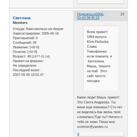
Поделиться
2006-
23
Светлана
03-02 08:45:23
Members
Откуда:
Комсомольск-на-Амуре
Всем привет!
Зарегистрирован
: 2005-06-16
1994 выпуск.
Приглашений:
0
Юля Рыбалка,
Сообщений:
49
Слава
Уважение:
[+0/-0]
Тимофеенко
Позитив:
[+0/-0]
Возраст:
48
если помните, я
[1977-11-14]
Провел на форуме:
Каптелина
Не определено
Маша, пишите
Последний визит:
на mail. Этот
2007-05-05 10:01:47
сайт просто
находка.
Какие люди! Маша. привет!
Это Света Андреева. Ты
меня еще помнишь? Сто лет
не виделись.Как жизнь твоя
сложилась?Где ты? Ничего о
тебе не знаю. Пиши мне
svetmor@yandex.ru
0