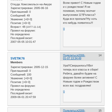
Всем привет! С Новым годом
Откуда:
Комсомольск-на-Амуре
и с рождеством! Я не
Зарегистрирован
: 2005-06-16
понимаю, почему молчат
Приглашений:
0
выпускники 11"В"класса?
Сообщений:
49
Куда все пропали?Ну хоть
Уважение:
[+0/-0]
кто нибудь появитесь!!!
Позитив:
[+0/-0]
Возраст:
48
[1977-11-14]
0
Провел на форуме:
Не определено
Последний визит:
2007-05-05 10:01:47
Поделиться
2006-
14
SVETIK76
01-07 13:34:49
Members
Ура!!!Свершилось!!!Вот
Зарегистрирован
: 2005-12-15
теперь все классы в сборе!
Приглашений:
0
Ребята, давайте будем на
Сообщений:
100
форуме более активнее! С
Уважение:
[+0/-0]
Новым годом и Рождеством
Позитив:
[+0/-0]
всех вас поздравляю!
Провел на форуме:
Не определено
0
Последний визит:
2009-06-01 20:47:59
Поделиться
2006-
15