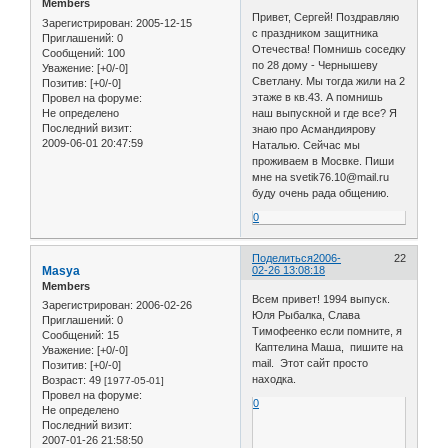
Members
Привет, Сергей! Поздравляю
Зарегистрирован
: 2005-12-15
с праздником защитника
Приглашений:
0
Отечества! Помнишь соседку
Сообщений:
100
по 28 дому - Чернышеву
Уважение:
[+0/-0]
Светлану. Мы тогда жили на 2
Позитив:
[+0/-0]
этаже в кв.43. А помнишь
Провел на форуме:
Не определено
наш выпускной и где все? Я
Последний визит:
знаю про Асмандиярову
2009-06-01 20:47:59
Наталью. Сейчас мы
проживаем в Мосвке. Пиши
мне на svetik76.10@mail.ru
буду очень рада общению.
0
Поделиться
2006-
22
Masya
02-26 13:08:18
Members
Всем привет! 1994 выпуск.
Зарегистрирован
: 2006-02-26
Юля Рыбалка, Слава
Приглашений:
0
Тимофеенко если помните, я
Сообщений:
15
Каптелина Маша, пишите на
Уважение:
[+0/-0]
mail. Этот сайт просто
Позитив:
[+0/-0]
находка.
Возраст:
49
[1977-05-01]
Провел на форуме:
0
Не определено
Последний визит:
2007-01-26 21:58:50