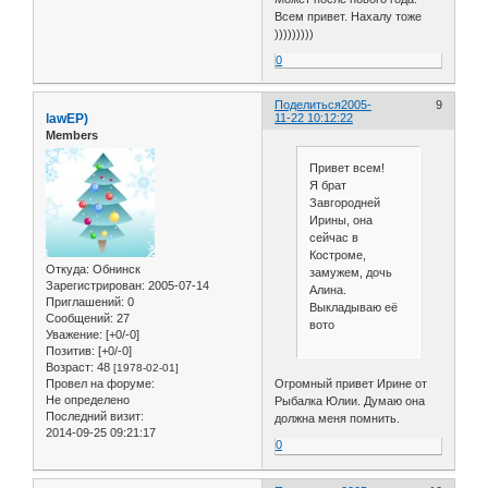
Всем привет. Нахалу тоже
)))))))))
0
Поделиться
2005-
9
lawЕР)
11-22 10:12:22
Members
Привет всем!
Я брат
Завгородней
Ирины, она
сейчас в
Костроме,
Откуда:
Обнинск
замужем, дочь
Зарегистрирован
: 2005-07-14
Алина.
Приглашений:
0
Выкладываю её
Сообщений:
27
вото
Уважение:
[+0/-0]
Позитив:
[+0/-0]
Возраст:
48
[1978-02-01]
Огромный привет Ирине от
Провел на форуме:
Не определено
Рыбалка Юлии. Думаю она
Последний визит:
должна меня помнить.
2014-09-25 09:21:17
0