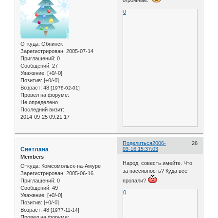
огромные.
0
Откуда:
Обнинск
Зарегистрирован
: 2005-07-14
Приглашений:
0
Сообщений:
27
Уважение:
[+0/-0]
Позитив:
[+0/-0]
Возраст:
48
[1978-02-01]
Провел на форуме:
Не определено
Последний визит:
2014-09-25 09:21:17
Поделиться
2006-
26
Светлана
03-16 15:37:03
Members
Народ, совесть имейте. Что
Откуда:
Комсомольск-на-Амуре
за пассивность? Куда все
Зарегистрирован
: 2005-06-16
Приглашений:
0
пропали?
Сообщений:
49
0
Уважение:
[+0/-0]
Позитив:
[+0/-0]
Возраст:
48
[1977-11-14]
Провел на форуме: