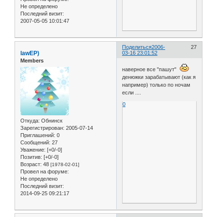
Не определено
Последний визит:
2007-05-05 10:01:47
Поделиться
2006-
27
lawЕР)
03-16 23:01:52
Members
наверное все "пашут"
денюжки зарабатывают (как я
например) только по ночам
если ....
0
Откуда:
Обнинск
Зарегистрирован
: 2005-07-14
Приглашений:
0
Сообщений:
27
Уважение:
[+0/-0]
Позитив:
[+0/-0]
Возраст:
48
[1978-02-01]
Провел на форуме:
Не определено
Последний визит:
2014-09-25 09:21:17