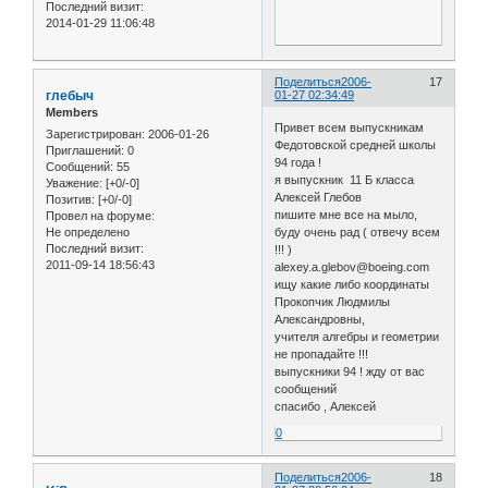
Последний визит:
2014-01-29 11:06:48
Поделиться
2006-
17
глебыч
01-27 02:34:49
Members
Привет всем выпускникам
Зарегистрирован
: 2006-01-26
Федотовской средней школы
Приглашений:
0
94 года !
Сообщений:
55
я выпускник 11 Б класса
Уважение:
[+0/-0]
Алексей Глебов
Позитив:
[+0/-0]
пишите мне все на мыло,
Провел на форуме:
Не определено
буду очень рад ( отвечу всем
Последний визит:
!!! )
2011-09-14 18:56:43
alexey.a.glebov@boeing.com
ищу какие либо координаты
Прокопчик Людмилы
Александровны,
учителя алгебры и геометрии
не пропадайте !!!
выпускники 94 ! жду от вас
сообщений
спасибо , Алексей
0
Поделиться
2006-
18