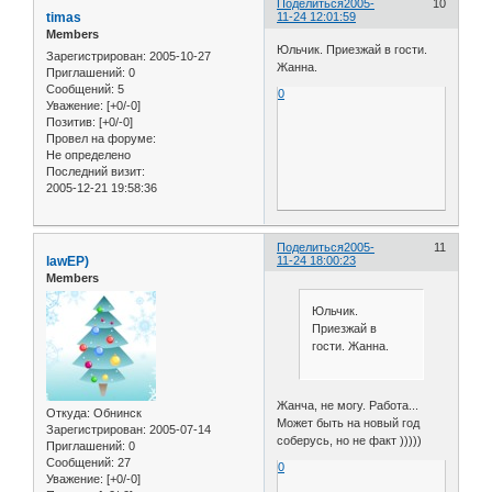
Поделиться
2005-
10
timas
11-24 12:01:59
Members
Юльчик. Приезжай в гости.
Зарегистрирован
: 2005-10-27
Жанна.
Приглашений:
0
Сообщений:
5
0
Уважение:
[+0/-0]
Позитив:
[+0/-0]
Провел на форуме:
Не определено
Последний визит:
2005-12-21 19:58:36
Поделиться
2005-
11
lawЕР)
11-24 18:00:23
Members
Юльчик.
Приезжай в
гости. Жанна.
Жанча, не могу. Работа...
Откуда:
Обнинск
Может быть на новый год
Зарегистрирован
: 2005-07-14
соберусь, но не факт )))))
Приглашений:
0
Сообщений:
27
0
Уважение:
[+0/-0]