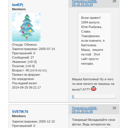
Поделиться
2006-
28
lawЕР)
03-16 23:03:24
Members
Всем привет!
1994 выпуск.
Юля Рыбалка,
Слава
Тимофеенко
если помните, я
Откуда:
Обнинск
Каптелина
Зарегистрирован
: 2005-07-14
Маша, пишите
Приглашений:
0
на mail. Этот
Сообщений:
27
сайт просто
Уважение:
[+0/-0]
находка.
Позитив:
[+0/-0]
Возраст:
48
[1978-02-01]
Провел на форуме:
Не определено
Машка Каптелина! Ну и чего
Последний визит:
ты мне ничего не пишешь на
2014-09-25 09:21:17
мыло? А???
0
Поделиться
2006-
29
SVETIK76
03-21 20:51:05
Members
Товарищи! Вкладывайте свои
Зарегистрирован
: 2005-12-15
фотки. Ведь интересно же,
Приглашений:
0