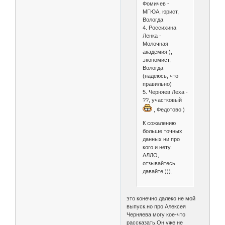
Фомичев -
МГЮА, юрист,
Вологда
4. Россихина
Ленка -
Молочная
академия ),
экономист,
Вологда
(надеюсь, что
правильно)
5. Черняев Леха -
??, участковый
, Федотово )
К сожалению
больше точных
данных ни про
кого и нету.
АЛЛО,
отзывайтесь
давайте ))).
это конечно далеко не мой
выпуск.но про Алексея
Черняева могу кое-что
рассказать.Он уже не