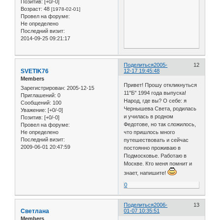
Позитив:
[+0/-0]
Возраст:
48
[1978-02-01]
Провел на форуме:
Не определено
Последний визит:
2014-09-25 09:21:17
Поделиться
2005-
12
SVETIK76
12-17 19:45:48
Members
Привет! Прошу откликнуться
Зарегистрирован
: 2005-12-15
11"Б" 1994 года выпуска!
Приглашений:
0
Народ, где вы? О себе: я
Сообщений:
100
Чернышева Света, родилась
Уважение:
[+0/-0]
и училась в родном
Позитив:
[+0/-0]
Федотове, но так сложилось,
Провел на форуме:
Не определено
что пришлось много
Последний визит:
путешествовать и сейчас
2009-06-01 20:47:59
постоянно проживаю в
Подмосковье. Работаю в
Москве. Кто меня помнит и
знает, напишите!
0
Поделиться
2006-
13
Светлана
01-07 10:35:51
Members