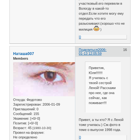
участковый.его перевели в
Вологду в какой-то
отдел.Если хотите могу ему
передать что его
разыскивают.(хорошо что не
милиция
)
0
Поделиться
2006-
16
Наташа007
01-13 12:05:59
Members
Приветик,
Юля!!!!!!!
Я училась с
твоей сестрой
Леной! Расскажи
про нее, где она
сейчас, как
Откуда:
Федотово
поживает!!!
Зарегистрирован
: 2006-01-09
Приглашений:
0
Сообщений:
155
Уважение:
[+0/-0]
Привет, а ты кто? Я с Леной
Позитив:
[+0/-0]
тоже училась:) См.фото в
Возраст:
45
[1980-10-30]
теме о выпуске 1998 года.
Провел на форуме:
0
Не определено