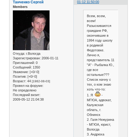
Танченко Сергей
01-12 11:50:00
Members
Всем, всем,
всем!
Разыскиваются
граждане РФ,
окончившие в
1994 году школу
в родимой
Федотовке.
Откуда:
г.Вологда
Лично я,
Зарегистрирован
: 2006-01-11
представитель 11
Приглашений:
0
"А" - Рыбалка Ю.,
Сообщений:
1350
где все
Уважение:
[+0/-0]
остальные???
Позитив:
[+0/-0]
Список начну с
Возраст:
44
[1982-08-03]
тех, о ком знаю
Провел на форуме:
хоть что-то:
Не определено
Последний визит:
1. Я
-
2009-05-12 21:04:38
МГЮА, адвокат,
Калужская
облать, г.
Обнинск
2. Галя Нежурина
- МГЮА, юрист,
Вологда
3. Андрюха