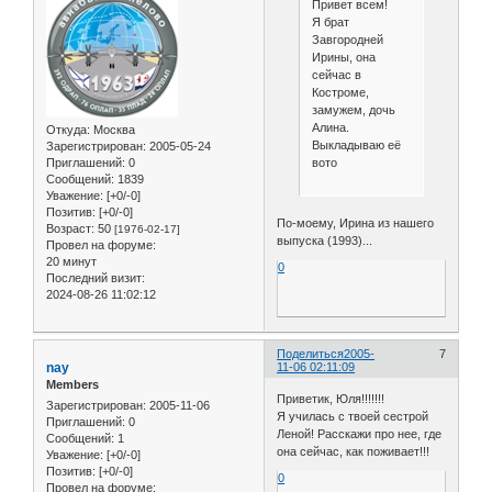
Привет всем!
Я брат
Завгородней
Ирины, она
сейчас в
Костроме,
замужем, дочь
Алина.
Откуда:
Москва
Выкладываю её
Зарегистрирован
: 2005-05-24
Приглашений:
0
вото
Сообщений:
1839
Уважение:
[+0/-0]
Позитив:
[+0/-0]
По-моему, Ирина из нашего
Возраст:
50
[1976-02-17]
выпуска (1993)...
Провел на форуме:
20 минут
0
Последний визит:
2024-08-26 11:02:12
Поделиться
2005-
7
nay
11-06 02:11:09
Members
Приветик, Юля!!!!!!!
Зарегистрирован
: 2005-11-06
Я училась с твоей сестрой
Приглашений:
0
Леной! Расскажи про нее, где
Сообщений:
1
она сейчас, как поживает!!!
Уважение:
[+0/-0]
Позитив:
[+0/-0]
0
Провел на форуме: