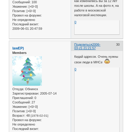
как изменились вы за 12 лет
Сообщений:
100
после школы. А на фото я, на
Уважение:
[+0/-0]
работе в московской
Позитив:
[+0/-0]
налоговой инспекции.
Провел на форуме:
Не определено
0
Последний визит:
2009-06-01 20:47:59
Поделиться
2006-
30
lawЕР)
03-21 21:21:57
Members
Кидай адресок. Очень нужны
свои люди в МНСе
0
Откуда:
Обнинск
Зарегистрирован
: 2005-07-14
Приглашений:
0
Сообщений:
27
Уважение:
[+0/-0]
Позитив:
[+0/-0]
Возраст:
48
[1978-02-01]
Провел на форуме:
Не определено
Последний визит: