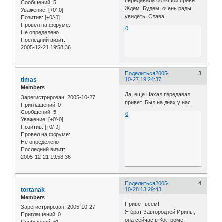
передавала большой привет.
Сообщений:
5
Ждем. Будем, очень рады
Уважение:
[+0/-0]
увидеть. Слава.
Позитив:
[+0/-0]
Провел на форуме:
0
Не определено
Последний визит:
2005-12-21 19:58:36
Поделиться
2005-
3
timas
10-27 19:24:37
Members
Да, еще Нахал передавал
Зарегистрирован
: 2005-10-27
привет. Был на днях у нас.
Приглашений:
0
Сообщений:
5
0
Уважение:
[+0/-0]
Позитив:
[+0/-0]
Провел на форуме:
Не определено
Последний визит:
2005-12-21 19:58:36
Поделиться
2005-
4
tortanak
10-28 13:29:43
Members
Привет всем!
Зарегистрирован
: 2005-10-27
Я брат Завгородней Ирины,
Приглашений:
0
она сейчас в Костроме,
Сообщений:
51