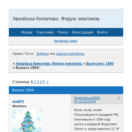
Авиабаза Кипелово. Форум земляков.
Форум
Участники
Поиск
Регистрация
Войти
Активные темы
Привет, Гость!
Войдите
или
зарегистрируйтесь
.
»
Авиабаза Кипелово. Форум земляков.
»
Выпуски с 1990
»
Выпуск 1994!
Страница:
1
2
3
4
5
»
Выпуск 1994!
Поделиться
2005-
1
lawЕР)
07-14 14:03:44
Members
Всем, всем, всем!
Разыскиваются граждане РФ,
окончившие в 1994 году
школу в родимой Федотовке.
Лично я, представитель 11 "А"