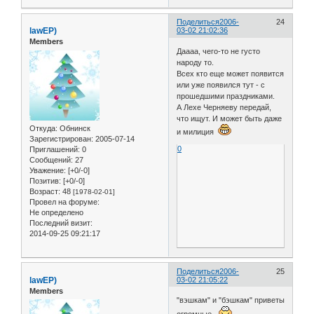
Поделиться
2006-
24
lawЕР)
03-02 21:02:36
Members
Даааа, чего-то не густо
народу то.
Всех кто еще может появится
или уже появился тут - с
прошедшими праздниками.
А Лехе Черняеву передай,
что ищут. И может быть даже
Откуда:
Обнинск
и милиция
Зарегистрирован
: 2005-07-14
0
Приглашений:
0
Сообщений:
27
Уважение:
[+0/-0]
Позитив:
[+0/-0]
Возраст:
48
[1978-02-01]
Провел на форуме:
Не определено
Последний визит:
2014-09-25 09:21:17
Поделиться
2006-
25
lawЕР)
03-02 21:05:22
Members
"вэшкам" и "бэшкам" приветы