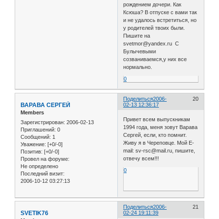
рождением дочери. Как
Ксюша? В отпуске с вами так
и не удалось встретиться, но
у родителей твоих были.
Пишите на
svetmor@yandex.ru С
Булычевыми
созваниваемся,у них все
нормально.
0
Поделиться
2006-
20
ВАРАВА СЕРГЕЙ
02-13 12:36:17
Members
Привет всем выпускникам
Зарегистрирован
: 2006-02-13
1994 года, меня зовут Варава
Приглашений:
0
Сергей, если, кто помнит.
Сообщений:
1
Живу я в Череповце. Мой E-
Уважение:
[+0/-0]
mail: sv-rsc@mail.ru, пишите,
Позитив:
[+0/-0]
отвечу всем!!!
Провел на форуме:
Не определено
0
Последний визит:
2006-10-12 03:27:13
Поделиться
2006-
21
SVETIK76
02-24 19:11:39