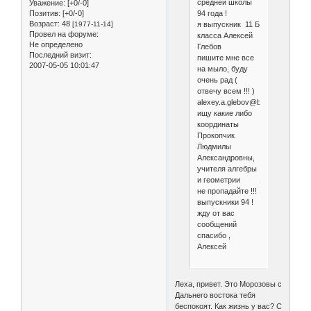
средней школы
Уважение:
[+0/-0]
94 года !
Позитив:
[+0/-0]
Возраст:
48
я выпускник 11 Б
[1977-11-14]
Провел на форуме:
класса Алексей
Не определено
Глебов
Последний визит:
пишите мне все
2007-05-05 10:01:47
на мыло, буду
очень рад (
отвечу всем !!! )
alexey.a.glebov@boeing.com
ищу какие либо
координаты
Прокопчик
Людмилы
Александровны,
учителя алгебры
и геометрии
не пропадайте !!!
выпускники 94 !
жду от вас
сообщений
спасибо ,
Алексей
Леха, привет. Это Морозовы с
Дальнего востока тебя
беспокоят. Как жизнь у вас? С