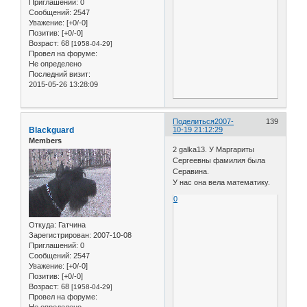
Приглашений:
0
Сообщений:
2547
Уважение:
[+0/-0]
Позитив:
[+0/-0]
Возраст:
68
[1958-04-29]
Провел на форуме:
Не определено
Последний визит:
2015-05-26 13:28:09
Поделиться
2007-
139
Blackguard
10-19 21:12:29
Members
2 galka13. У Маргариты
Сергеевны фамилия была
Серавина.
У нас она вела математику.
0
Откуда:
Гатчина
Зарегистрирован
: 2007-10-08
Приглашений:
0
Сообщений:
2547
Уважение:
[+0/-0]
Позитив:
[+0/-0]
Возраст:
68
[1958-04-29]
Провел на форуме: