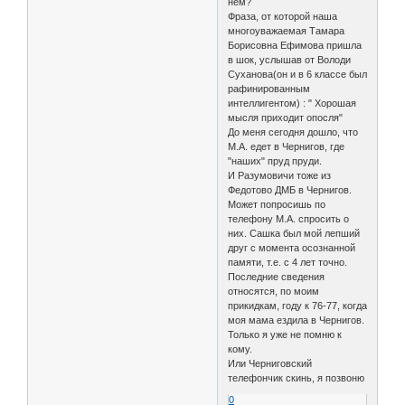
нем?
Фраза, от которой наша
многоуважаемая Тамара
Борисовна Ефимова пришла
в шок, услышав от Володи
Суханова(он и в 6 классе был
рафинированным
интеллигентом) : " Хорошая
мысля приходит опосля"
До меня сегодня дошло, что
М.А. едет в Чернигов, где
"наших" пруд пруди.
И Разумовичи тоже из
Федотово ДМБ в Чернигов.
Может попросишь по
телефону М.А. спросить о
них. Сашка был мой лепший
друг с момента осознанной
памяти, т.е. с 4 лет точно.
Последние сведения
относятся, по моим
прикидкам, году к 76-77, когда
моя мама ездила в Чернигов.
Только я уже не помню к
кому.
Или Черниговский
телефончик скинь, я позвоню
0