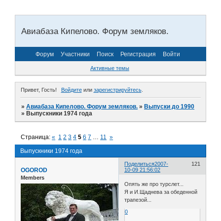
Авиабаза Кипелово. Форум земляков.
Форум
Участники
Поиск
Регистрация
Войти
Активные темы
Привет, Гость!
Войдите
или
зарегистрируйтесь
.
»
Авиабаза Кипелово. Форум земляков.
»
Выпуски до 1990
»
Выпускники 1974 года
Страница:
«
1
2
3
4
5
6
7
…
11
»
Выпускники 1974 года
Поделиться
2007-
121
OGOROD
10-09 21:56:02
Members
Опять же про турслет...
Я и И.Щаднева за обеденной
трапезой...
0