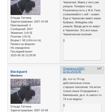
Чернигове. Мама у него уже
умерла. Телефон отца
Разумовича есть у М.А. Галя,
созванивайся с ней - скажет.
Откуда:
Гатчина
Еще в Чернигове живет мама
Зарегистрирован
: 2007-10-08
Кубрака. Лебедевы оба
Приглашений:
0
умерли. Вроде дети их живут
Сообщений:
2547
в Чернигове. Это вся наша
Уважение:
[+0/-0]
Черниговская колония.
Позитив:
[+0/-0]
Возраст:
68
0
[1958-04-29]
Провел на форуме:
Не определено
Последний визит:
2015-05-26 13:28:09
Поделиться
2007-
147
Blackguard
11-01 14:53:45
Members
Да, что-то 74 год
действительно очень
старшее поколение. На ветке
только юные Огородников с
Кимяевыми, да я. А самого-то
74 и не видать!
0
Откуда:
Гатчина
Зарегистрирован
: 2007-10-08