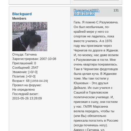
Поделиться
2007-
131
Blackguard
10-10 23:11:22
Members
Галь. Я помню С.Разумовича.
Он был необычным, по-
крайней мере у него со
спортом не ладилось, пока
вместе учились. А в 1976
году мы проезжали через
Чернигов по дороге в Жданов.
Откуда:
Гатчина
И, по-моему, нас даже возили
Зарегистрирован
: 2007-10-08
к Разумовичам в гости. Мне
Приглашений:
0
очень квартира понравилась.
Сообщений:
2547
Там в Чернигове федотовцев
Уважение:
[+0/-0]
была целая куча. В Жданове
Позитив:
[+0/-0]
тоже. Мы там гостили у
Возраст:
68
[1958-04-29]
Юшковых - Это друзья
Провел на форуме:
Дейкало. Их сын учился с
Не определено
Сашкой в Гореловском
Последний визит:
политическом училище. И,
2015-05-26 13:28:09
приезжая к сыну, они гостили
у нас. ГАЛЯ! Марсанна
велела передать, чтобы ты
(или Вы) обязательно
приехала погостить в Россию
(когда починишь ногу).
Адресс г.Гатчина, ул.