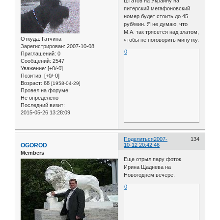
Штатов на Украину на
питерский мегафоновский
номер будет стоить до 45
руб/мин. Я не думаю, что
М.А. так трясется над златом,
Откуда:
Гатчина
чтобы не поговорить минутку.
Зарегистрирован
: 2007-10-08
0
Приглашений:
0
Сообщений:
2547
Уважение:
[+0/-0]
Позитив:
[+0/-0]
Возраст:
68
[1958-04-29]
Провел на форуме:
Не определено
Последний визит:
2015-05-26 13:28:09
Поделиться
2007-
134
OGOROD
10-12 20:42:46
Members
Еще отрыл пару фоток.
Ирина Щаднева на
Новогоднем вечере.
0