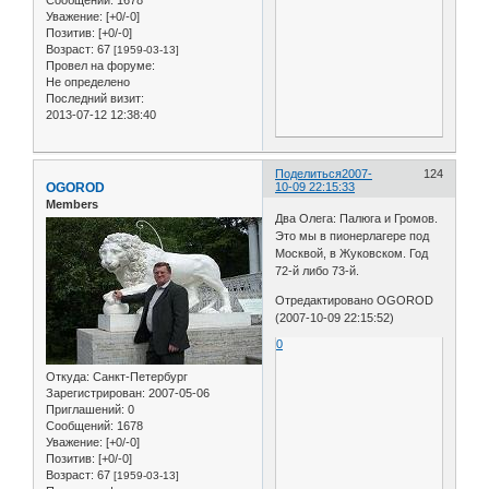
Уважение:
[+0/-0]
Позитив:
[+0/-0]
Возраст:
67
[1959-03-13]
Провел на форуме:
Не определено
Последний визит:
2013-07-12 12:38:40
Поделиться
2007-
124
OGOROD
10-09 22:15:33
Members
Два Олега: Палюга и Громов.
Это мы в пионерлагере под
Москвой, в Жуковском. Год
72-й либо 73-й.
Отредактировано OGOROD
(2007-10-09 22:15:52)
0
Откуда:
Санкт-Петербург
Зарегистрирован
: 2007-05-06
Приглашений:
0
Сообщений:
1678
Уважение:
[+0/-0]
Позитив:
[+0/-0]
Возраст:
67
[1959-03-13]