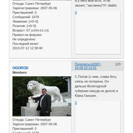
А у него мои есть. И не
Откуда:
Санкт-Петербург
звонит, "засланец"!!!! :diablo:
Зарегистрирован
: 2007-05-06
0
Приглашений:
0
Сообщений:
1678
Уважение:
[+0/-0]
Позитив:
[+0/-0]
Возраст:
67
[1959-03-13]
Провел на форуме:
Не определено
Последний визит:
2013-07-12 12:38:40
Поделиться
2007-
123
OGOROD
10-09 22:12:51
Members
С.Попов (с ним, слава богу,
связь не потерена. Он
дальше Вологодской
губернии никуда не делся) и
Юрка Ганькин.
0
Откуда:
Санкт-Петербург
Зарегистрирован
: 2007-05-06
Приглашений:
0
Сообщений:
1678