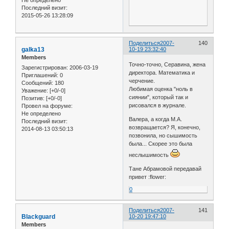
Не определено
Последний визит:
2015-05-26 13:28:09
Поделиться
2007-
140
galka13
10-19 23:32:40
Members
Точно-точно, Серавина, жена
Зарегистрирован
: 2006-03-19
директора. Математика и
Приглашений:
0
черчение.
Сообщений:
180
Любимая оценка "ноль в
Уважение:
[+0/-0]
сиянии", который так и
Позитив:
[+0/-0]
рисовался в журнале.
Провел на форуме:
Не определено
Валера, а когда М.А.
Последний визит:
возвращается? Я, конечно,
2014-08-13 03:50:13
позвонила, но сышимость
была... Скорее это была
неслышимость
Тане Абрамовой передавай
привет :flower:
0
Поделиться
2007-
141
Blackguard
10-20 19:47:10
Members