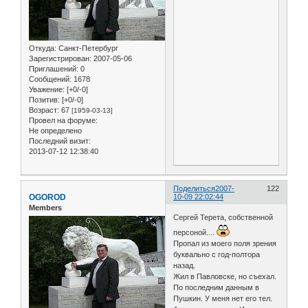
Откуда:
Санкт-Петербург
Зарегистрирован
: 2007-05-06
Приглашений:
0
Сообщений:
1678
Уважение:
[+0/-0]
Позитив:
[+0/-0]
Возраст:
67
[1959-03-13]
Провел на форуме:
Не определено
Последний визит:
2013-07-12 12:38:40
Поделиться
2007-
122
OGOROD
10-09 22:02:44
Members
Сергей Терета, собственной
персоной....
Пропал из моего поля зрения
буквально с год-полтора
назад.
Жил в Павловске, но съехал.
По последним данным в
Пушкин. У меня нет его тел.