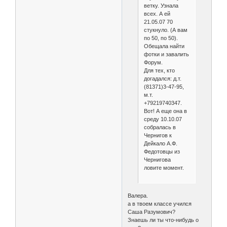
ветку. Узнала
всех. А ей
21.05.07 70
стукнуло. (А вам
по 50, по 50).
Обещала найти
фотки и завалить
Форум.
Для тех, кто
догадался: д.т.
(81371)3-47-95,
м.т.
+79219740347.
Вот! А еще она в
среду 10.10.07
собралась в
Чернигов к
Дейкало А.Ф.
Федотовцы из
Чернигова
ловите момент.
Валера.
а в твоем классе учился
Саша Разумович?
Знаешь ли ты что-нибудь о