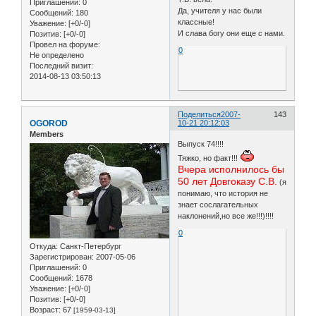
Приглашений:
0
Да, учителя у нас были
Сообщений:
180
классные!
Уважение:
[+0/-0]
И слава богу они еще с нами.
Позитив:
[+0/-0]
Провел на форуме:
0
Не определено
Последний визит:
2014-08-13 03:50:13
Поделиться
2007-
143
OGOROD
10-21 20:12:03
Members
Выпуск 74!!!!
Тяжко, но факт!!!
Вчера исполнилось бы
50 лет Довгоказу С.В.
(я
понимаю, что история не
знает сослагательных
наклонений,но все же!!!)!!!!
0
Откуда:
Санкт-Петербург
Зарегистрирован
: 2007-05-06
Приглашений:
0
Сообщений:
1678
Уважение:
[+0/-0]
Позитив:
[+0/-0]
Возраст:
67
[1959-03-13]