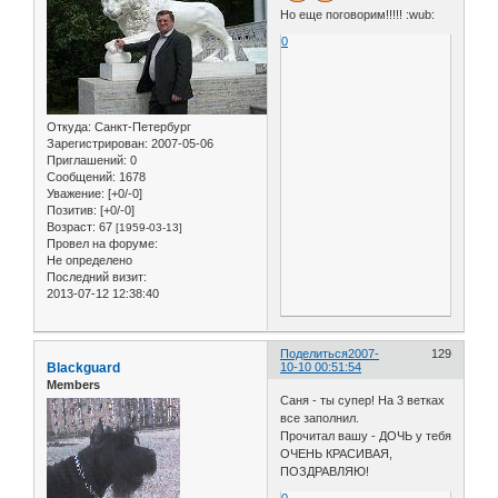
Но еще поговорим!!!!! :wub:
0
Откуда:
Санкт-Петербург
Зарегистрирован
: 2007-05-06
Приглашений:
0
Сообщений:
1678
Уважение:
[+0/-0]
Позитив:
[+0/-0]
Возраст:
67
[1959-03-13]
Провел на форуме:
Не определено
Последний визит:
2013-07-12 12:38:40
Поделиться
2007-
129
Blackguard
10-10 00:51:54
Members
Саня - ты супер! На 3 ветках
все заполнил.
Прочитал вашу - ДОЧЬ у тебя
ОЧЕНЬ КРАСИВАЯ,
ПОЗДРАВЛЯЮ!
0