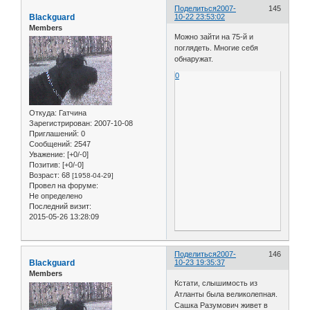
Поделиться
2007-
145
Blackguard
10-22 23:53:02
Members
Можно зайти на 75-й и
поглядеть. Многие себя
обнаружат.
0
Откуда:
Гатчина
Зарегистрирован
: 2007-10-08
Приглашений:
0
Сообщений:
2547
Уважение:
[+0/-0]
Позитив:
[+0/-0]
Возраст:
68
[1958-04-29]
Провел на форуме:
Не определено
Последний визит:
2015-05-26 13:28:09
Поделиться
2007-
146
Blackguard
10-23 19:35:37
Members
Кстати, слышимость из
Атланты была великолепная.
Сашка Разумович живет в