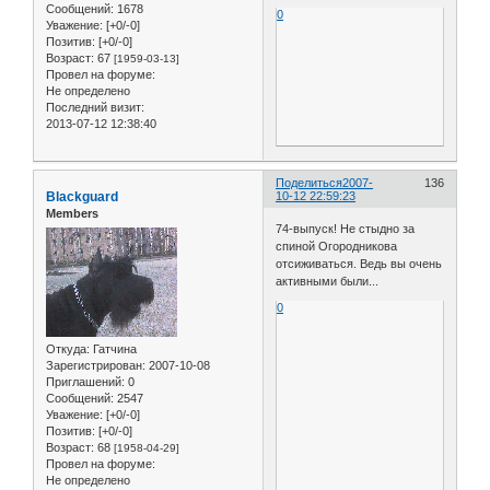
Сообщений:
1678
0
Уважение:
[+0/-0]
Позитив:
[+0/-0]
Возраст:
67
[1959-03-13]
Провел на форуме:
Не определено
Последний визит:
2013-07-12 12:38:40
Поделиться
2007-
136
Blackguard
10-12 22:59:23
Members
74-выпуск! Не стыдно за
спиной Огородникова
отсиживаться. Ведь вы очень
активными были...
0
Откуда:
Гатчина
Зарегистрирован
: 2007-10-08
Приглашений:
0
Сообщений:
2547
Уважение:
[+0/-0]
Позитив:
[+0/-0]
Возраст:
68
[1958-04-29]
Провел на форуме:
Не определено