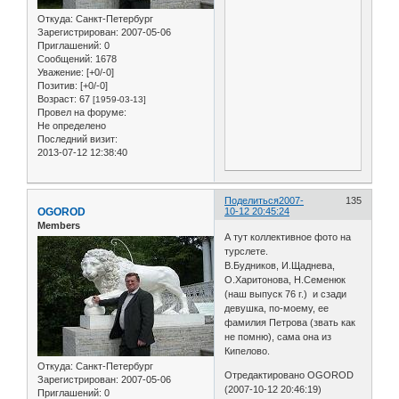
Откуда:
Санкт-Петербург
Зарегистрирован
: 2007-05-06
Приглашений:
0
Сообщений:
1678
Уважение:
[+0/-0]
Позитив:
[+0/-0]
Возраст:
67
[1959-03-13]
Провел на форуме:
Не определено
Последний визит:
2013-07-12 12:38:40
Поделиться
2007-
135
OGOROD
10-12 20:45:24
Members
А тут коллективное фото на
турслете.
В.Будников, И.Щаднева,
О.Харитонова, Н.Семенюк
(наш выпуск 76 г.) и сзади
девушка, по-моему, ее
фамилия Петрова (звать как
не помню), сама она из
Кипелово.
Откуда:
Санкт-Петербург
Отредактировано OGOROD
Зарегистрирован
: 2007-05-06
(2007-10-12 20:46:19)
Приглашений:
0