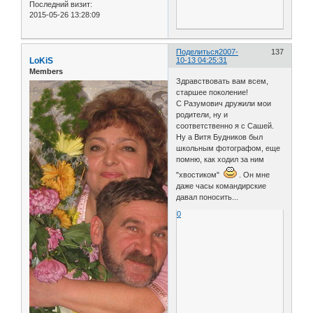
Последний визит:
2015-05-26 13:28:09
Поделиться
2007-
137
LoKiS
10-13 04:25:31
Members
Здравствовать вам всем,
старшее поколение!
С Разумович дружили мои
родители, ну и
соответственно я с Сашей.
Ну а Витя Будников был
школьным фотографом, еще
помню, как ходил за ним
"хвостиком"
. Он мне
даже часы командирские
давал поносить...
0