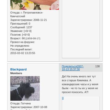
Откуда:
г. Петропавловск-
Камчатский
Зарегистрирован
: 2006-11-21
Приглашений:
0
Сообщений:
1237
Уважение:
[+0/-0]
Позитив:
[+0/-0]
Возраст:
66
[1959-08-17]
Провел на форуме:
Не определено
Последний визит:
2015-03-02 13:23:55
Поделиться
2007-
138
Blackguard
10-13 15:37:30
Members
Да! На очень много лет тут
все старше Кимяева. А
командирские часы и у меня
были - че-то ты их у меня не
просил поносить. А?!
0
Откуда:
Гатчина
Зарегистрирован
: 2007-10-08