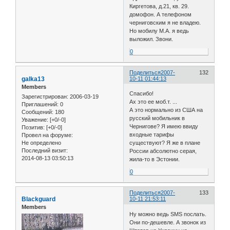
Киргетова, д.21, кв. 29.
домофон. А телефоном
черниговским я не владею.
Но мобилу М.А. я ведь
выложил. Звони.
0
Поделиться
2007-
132
galka13
10-11 01:44:13
Members
Спасибо!
Зарегистрирован
: 2006-03-19
Ах это ее моб.т. ...
Приглашений:
0
А это нормально из США на
Сообщений:
180
русский мобильник в
Уважение:
[+0/-0]
Чернигове? Я имею ввиду
Позитив:
[+0/-0]
входные тарифы
Провел на форуме:
Не определено
существуют? Я же в плане
Последний визит:
России абсолютно серая,
2014-08-13 03:50:13
жила-то в Эстонии.
0
Поделиться
2007-
133
Blackguard
10-11 21:53:11
Members
Ну можно ведь SMS послать.
Они по-дешевле. А звонок из