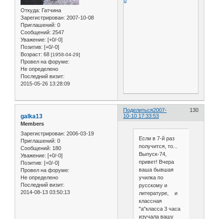
Откуда:
Гатчина
Зарегистрирован
: 2007-10-08
Приглашений:
0
Сообщений:
2547
Уважение:
[+0/-0]
Позитив:
[+0/-0]
Возраст:
68
[1958-04-29]
Провел на форуме:
Не определено
Последний визит:
2015-05-26 13:28:09
Поделиться
2007-
130
galka13
10-10 17:33:53
Members
Зарегистрирован
: 2006-03-19
Если в 7-й раз
Приглашений:
0
получится, то...
Сообщений:
180
Выпуск-74,
Уважение:
[+0/-0]
привет! Вчера
Позитив:
[+0/-0]
ваша бывшая
Провел на форуме:
Не определено
училка по
Последний визит:
русскому и
2014-08-13 03:50:13
литературе, и
классная
"а"класса 3 часа
изучала вашу