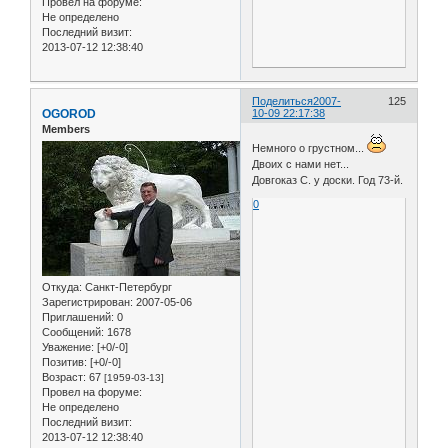
Провел на форуме:
Не определено
Последний визит:
2013-07-12 12:38:40
Поделиться
2007-
125
OGOROD
10-09 22:17:38
Members
Немного о грустном...
Двоих с нами нет...
Довгоказ С. у доски. Год 73-й.
0
Откуда:
Санкт-Петербург
Зарегистрирован
: 2007-05-06
Приглашений:
0
Сообщений:
1678
Уважение:
[+0/-0]
Позитив:
[+0/-0]
Возраст:
67
[1959-03-13]
Провел на форуме:
Не определено
Последний визит:
2013-07-12 12:38:40