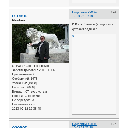
Поделиться
2007-
126
OGOROD
10-09 22:19:49
Members
И Коля Кононов (вроде как в
детском садике?).
0
Откуда:
Санкт-Петербург
Зарегистрирован
: 2007-05-06
Приглашений:
0
Сообщений:
1678
Уважение:
[+0/-0]
Позитив:
[+0/-0]
Возраст:
67
[1959-03-13]
Провел на форуме:
Не определено
Последний визит:
2013-07-12 12:38:40
Поделиться
2007-
127
OGOROD
10-09 22:22:29