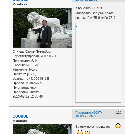
Members
К.Кононов и Саня
Морданов.Это уже после
школы. Год 75-й либо 76-й.
0
Откуда:
Санкт-Петербург
Зарегистрирован
: 2007-05-06
Приглашений:
0
Сообщений:
1678
Уважение:
[+0/-0]
Позитив:
[+0/-0]
Возраст:
67
[1959-03-13]
Провел на форуме:
Не определено
Последний визит:
2013-07-12 12:38:40
Поделиться
2007-
128
OGOROD
10-09 22:28:36
Members
За сим пока прощаюсь....