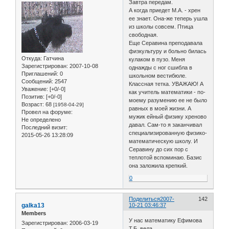
Завтра передам.
А когда приедет М.А. - хрен
ее знает. Она-же теперь ушла
из школы совсем. Птица
свободная.
Еще Серавина преподавала
физкультуру и больно билась
Откуда:
Гатчина
кулаком в пузо. Меня
Зарегистрирован
: 2007-10-08
однажды с ног сшибла в
Приглашений:
0
школьном вестибюле.
Сообщений:
2547
Классная тетка. УВАЖАЮ! А
Уважение:
[+0/-0]
как учитель математики - по-
Позитив:
[+0/-0]
моему разумению ее не было
Возраст:
68
[1958-04-29]
равных в моей жизни. А
Провел на форуме:
мужик ейный физику хреново
Не определено
давал. Сам-то я заканчивал
Последний визит:
специализированную физико-
2015-05-26 13:28:09
математическую школу. И
Серавину до сих пор с
теплотой вспоминаю. Базис
она заложила крепкий.
0
Поделиться
2007-
142
galka13
10-21 03:46:37
Members
У нас математику Ефимова
Зарегистрирован
: 2006-03-19
Т.Б. вела.