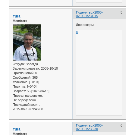
Поделиться
2006-
5
Yura
02-05 15:31:15
Members
Две сестры.
0
Откуда:
Вологда
Зарегистрирован
: 2005-10-10
Приглашений:
0
Сообщений:
365
Уважение:
[+0/-0]
Позитив:
[+0/-0]
Возраст:
56
[1970-06-15]
Провел на форуме:
Не определено
Последний визит:
2015-06-19 09:46:00
Поделиться
2006-
6
Yura
02-05 15:36:30
Members