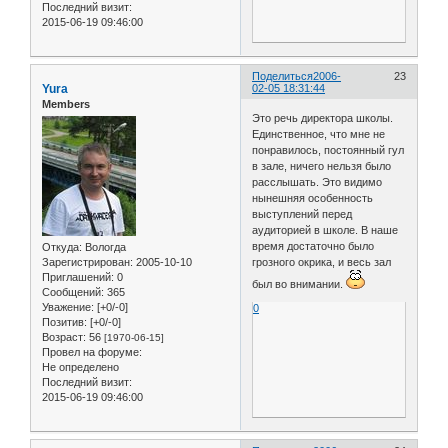
Последний визит:
2015-06-19 09:46:00
Поделиться
2006-
23
Yura
02-05 18:31:44
Members
Это речь директора школы.
Единственное, что мне не
понравилось, постоянный гул
в зале, ничего нельзя было
расслышать. Это видимо
нынешняя особенность
выступлений перед
аудиторией в школе. В наше
время достаточно было
Откуда:
Вологда
грозного окрика, и весь зал
Зарегистрирован
: 2005-10-10
Приглашений:
0
был во внимании.
Сообщений:
365
Уважение:
[+0/-0]
0
Позитив:
[+0/-0]
Возраст:
56
[1970-06-15]
Провел на форуме:
Не определено
Последний визит:
2015-06-19 09:46:00