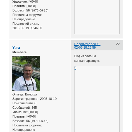
Уважение:
[+0/-0]
Позитив:
[+0/-0]
Возраст:
56
[1970-06-15]
Провел на форуме:
Не определено
Последний визит:
2015-06-19 09:46:00
Поделиться
2006-
22
Yura
02-05 18:23:59
Members
Вид из зала на
киноаппаратную.
0
Откуда:
Вологда
Зарегистрирован
: 2005-10-10
Приглашений:
0
Сообщений:
365
Уважение:
[+0/-0]
Позитив:
[+0/-0]
Возраст:
56
[1970-06-15]
Провел на форуме:
Не определено