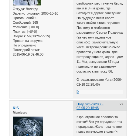
свободных мест уже не было,
как и в 3 - м доме, где
Откуда:
Вологда
находится другое заведение.
Зарегистрирован
: 2005-10-10
Приглашений:
0
На будущее всем совет,
Сообщений:
365
заказывайте столы заранее.
Уважение:
[+0/-0]
Поэтому с любезного
Позитив:
[+0/-0]
разрешения Сергея Поздняка
Возраст:
56
[1970-06-15]
(за что ему отдельное
Провел на форуме:
спасибо), заключительную
Не определено
часть встречи решено было
Последний визит:
провести у него дома. Для
2015-06-19 09:46:00
интересующихся, адрес - дом
11. Мы, выпускники 87 года
примкнули по взаимному
согласию к выпуску 86.
Отредактировано Yura (2006-
02-18 22:28:46)
0
Поделиться
2006-
27
KiS
02-05 20:15:45
Members
Юра, огромное спасибо за
фотки!! Вот уж порадовал так
порадовал..Жаль тока не все
присутствующие видны (я