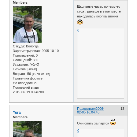
Members
Школьные часы, почему-то
стоят, раньше в этом месте
находилась кнопка звонка
0
Откуда:
Вологда
Зарегистрирован
: 2005-10-10
Приглашений:
0
Сообщений:
365
Уважение:
[+0/-0]
Позитив:
[+0/-0]
Возраст:
56
[1970-06-15]
Провел на форуме:
Не определено
Последний визит:
2015-06-19 09:46:00
Поделиться
2006-
13
Yura
02-05 16:04:45
Members
Они опять за партой
0