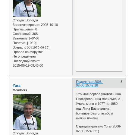
Откуда:
Вологда
Зарегистрирован
: 2005-10-10
Приглашений:
0
Сообщений:
365
Уважение:
[+0/-0]
Позитив:
[+0/-0]
Возраст:
56
[1970-06-15]
Провел на форуме:
Не определено
Последний визит:
2015-06-19 09:46:00
Поделиться
2006-
8
Yura
02-05 15:42:18
Members
Это моя первая учительница
Пискарева Лина Васильевна.
Учила меня с 1977 по 1980
год. Лина Васильевна,
большое Вам спасибо и
низкий поклон.
Отредактировано Yura (2006-
02-05 15:43:21)
Откуда:
Вологда