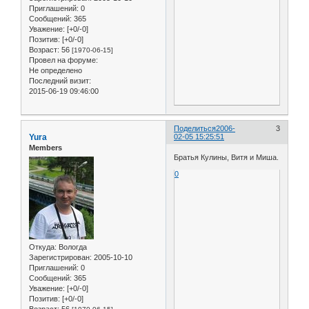
Приглашений:
0
Сообщений:
365
Уважение:
[+0/-0]
Позитив:
[+0/-0]
Возраст:
56
[1970-06-15]
Провел на форуме:
Не определено
Последний визит:
2015-06-19 09:46:00
Поделиться
2006-
3
Yura
02-05 15:25:51
Members
Братья Кулины, Витя и Миша.
0
Откуда:
Вологда
Зарегистрирован
: 2005-10-10
Приглашений:
0
Сообщений:
365
Уважение:
[+0/-0]
Позитив:
[+0/-0]
Возраст:
56