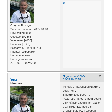
0
Откуда:
Вологда
Зарегистрирован
: 2005-10-10
Приглашений:
0
Сообщений:
365
Уважение:
[+0/-0]
Позитив:
[+0/-0]
Возраст:
56
[1970-06-15]
Провел на форуме:
Не определено
Последний визит:
2015-06-19 09:46:00
Поделиться
2006-
26
Yura
02-05 19:23:59
Members
Теперь о праздновании этого
события...
В настоящее время в
Федотово присутствует всего
2 питейных заведения. Одно
в 14 доме, там всего 5
столов, в 22.00. 4 февраля