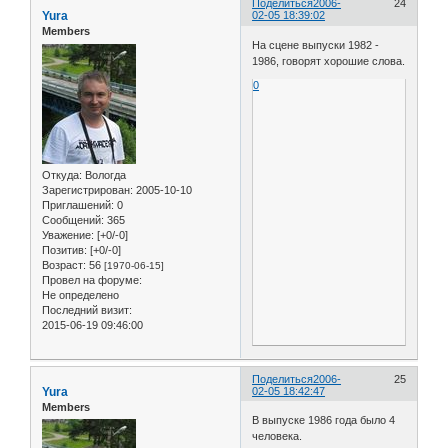
Поделиться
2006-
24
Yura
02-05 18:39:02
Members
На сцене выпуски 1982 -
1986, говорят хорошие слова.
0
Откуда:
Вологда
Зарегистрирован
: 2005-10-10
Приглашений:
0
Сообщений:
365
Уважение:
[+0/-0]
Позитив:
[+0/-0]
Возраст:
56
[1970-06-15]
Провел на форуме:
Не определено
Последний визит:
2015-06-19 09:46:00
Поделиться
2006-
25
Yura
02-05 18:42:47
Members
В выпуске 1986 года было 4
человека.