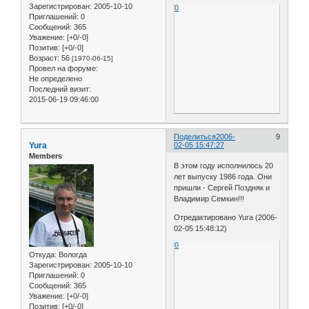
Зарегистрирован
: 2005-10-10
0
Приглашений:
0
Сообщений:
365
Уважение:
[+0/-0]
Позитив:
[+0/-0]
Возраст:
56
[1970-06-15]
Провел на форуме:
Не определено
Последний визит:
2015-06-19 09:46:00
Поделиться
2006-
9
Yura
02-05 15:47:27
Members
В этом году исполнилось 20
лет выпуску 1986 года. Они
пришли - Сергей Поздняк и
Владимир Семкин!!!
Отредактировано Yura (2006-
02-05 15:48:12)
0
Откуда:
Вологда
Зарегистрирован
: 2005-10-10
Приглашений:
0
Сообщений:
365
Уважение:
[+0/-0]
Позитив:
[+0/-0]