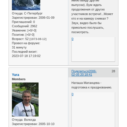
имею ввиду другие
выпуски)..Бум ждать
продолжения от других
Откуда:
С-Петербург
участников встречи!...Может
Зарегистрирован
: 2006-01-09
кто и на камеру снимал ?
Приглашений:
0
Звук, видео было бы
Сообщений:
2962
прикольно послушать,
Уважение:
[+0/-0]
посмотреть.
Позитив:
[+0/-0]
Возраст:
52
0
[1973-08-12]
Провел на форуме:
31 минуту
Последний визит:
2023-07-18 17:19:02
Поделиться
2006-
28
Yura
02-05 20:18:41
Members
Наташа Матанцева -
подготовка к празднованию.
0
Откуда:
Вологда
Зарегистрирован
: 2005-10-10