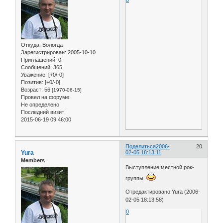
0
Откуда:
Вологда
Зарегистрирован
: 2005-10-10
Приглашений:
0
Сообщений:
365
Уважение:
[+0/-0]
Позитив:
[+0/-0]
Возраст:
56
[1970-06-15]
Провел на форуме:
Не определено
Последний визит:
2015-06-19 09:46:00
Поделиться
2006-
20
Yura
02-05 18:13:11
Members
Выступление местной рок-
группы.
Отредактировано Yura (2006-
02-05 18:13:58)
0