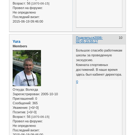
Возраст:
56
[1970-06-15]
Провел на форуме:
Не определено
Последний визит:
2015-06-19 09:46:00
Поделиться
2006-
10
Yura
02-05 15:55:17
Members
Большое спасибо работникам
школы за проведенную
экскурсию.
Комната спортивных
достижений. В наше время
здесь был кабинет директора.
0
Откуда:
Вологда
Зарегистрирован
: 2005-10-10
Приглашений:
0
Сообщений:
365
Уважение:
[+0/-0]
Позитив:
[+0/-0]
Возраст:
56
[1970-06-15]
Провел на форуме:
Не определено
Последний визит:
2015-06-19 09:46:00