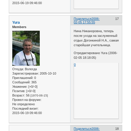
2015-06-19 09:46:00
Поделиться
2006-
17
Yura
02-05 17:55:55
Members
Нина Никаноровна, теперь
после ухода на заслуженный
отдых Догонкиной Н.А., самая
старейшая учительница.
Отредактировано Yura (2006-
02-05 18:18:05)
0
Откуда:
Вологда
Зарегистрирован
: 2005-10-10
Приглашений:
0
Сообщений:
365
Уважение:
[+0/-0]
Позитив:
[+0/-0]
Возраст:
56
[1970-06-15]
Провел на форуме:
Не определено
Последний визит:
2015-06-19 09:46:00
Поделиться
2006-
18