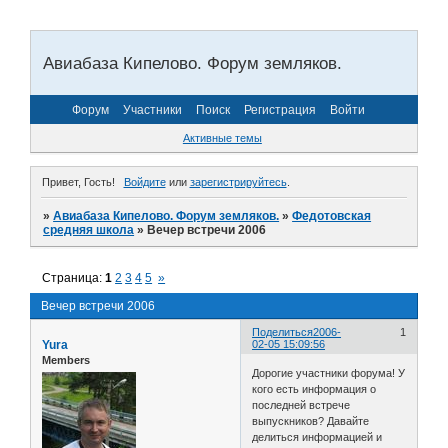
Авиабаза Кипелово. Форум земляков.
Форум
Участники
Поиск
Регистрация
Войти
Активные темы
Привет, Гость!
Войдите
или
зарегистрируйтесь
.
»
Авиабаза Кипелово. Форум земляков.
»
Федотовская
средняя школа
»
Вечер встречи 2006
Страница:
1
2
3
4
5
»
Вечер встречи 2006
Поделиться
2006-
1
Yura
02-05 15:09:56
Members
Дорогие участники форума! У
кого есть информация о
последней встрече
выпускников? Давайте
делиться информацией и