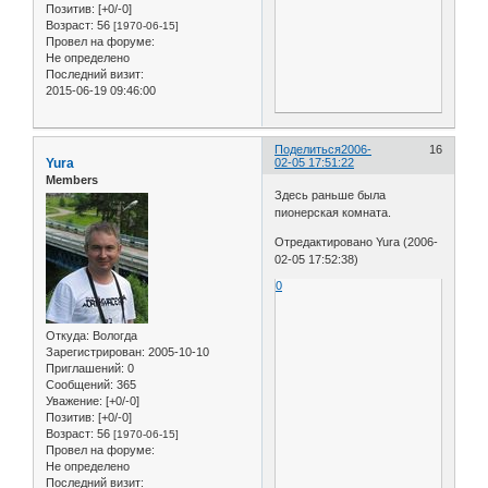
Позитив:
[+0/-0]
Возраст:
56
[1970-06-15]
Провел на форуме:
Не определено
Последний визит:
2015-06-19 09:46:00
Поделиться
2006-
16
Yura
02-05 17:51:22
Members
Здесь раньше была
пионерская комната.
Отредактировано Yura (2006-
02-05 17:52:38)
0
Откуда:
Вологда
Зарегистрирован
: 2005-10-10
Приглашений:
0
Сообщений:
365
Уважение:
[+0/-0]
Позитив:
[+0/-0]
Возраст:
56
[1970-06-15]
Провел на форуме:
Не определено
Последний визит: