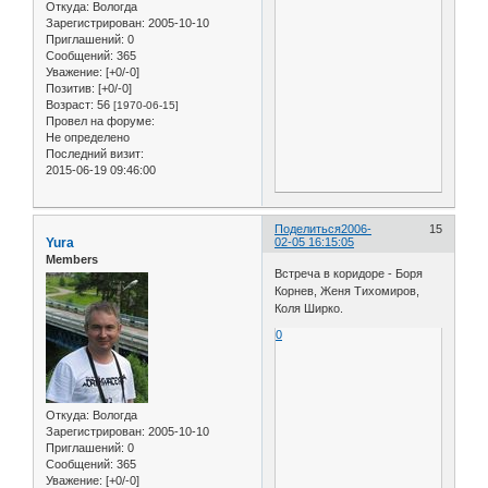
Откуда:
Вологда
Зарегистрирован
: 2005-10-10
Приглашений:
0
Сообщений:
365
Уважение:
[+0/-0]
Позитив:
[+0/-0]
Возраст:
56
[1970-06-15]
Провел на форуме:
Не определено
Последний визит:
2015-06-19 09:46:00
Поделиться
2006-
15
Yura
02-05 16:15:05
Members
Встреча в коридоре - Боря
Корнев, Женя Тихомиров,
Коля Ширко.
0
Откуда:
Вологда
Зарегистрирован
: 2005-10-10
Приглашений:
0
Сообщений:
365
Уважение:
[+0/-0]