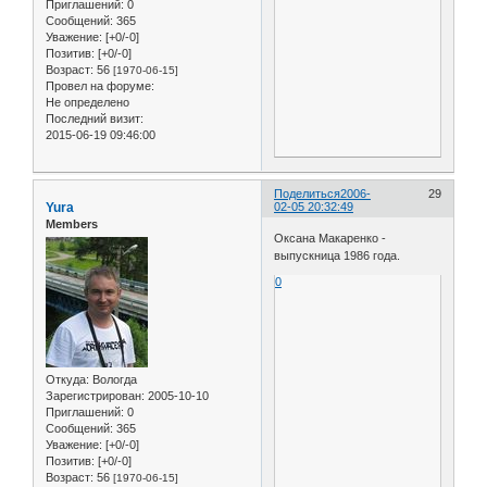
Приглашений:
0
Сообщений:
365
Уважение:
[+0/-0]
Позитив:
[+0/-0]
Возраст:
56
[1970-06-15]
Провел на форуме:
Не определено
Последний визит:
2015-06-19 09:46:00
Поделиться
2006-
29
Yura
02-05 20:32:49
Members
Оксана Макаренко -
выпускница 1986 года.
0
Откуда:
Вологда
Зарегистрирован
: 2005-10-10
Приглашений:
0
Сообщений:
365
Уважение:
[+0/-0]
Позитив:
[+0/-0]
Возраст:
56
[1970-06-15]