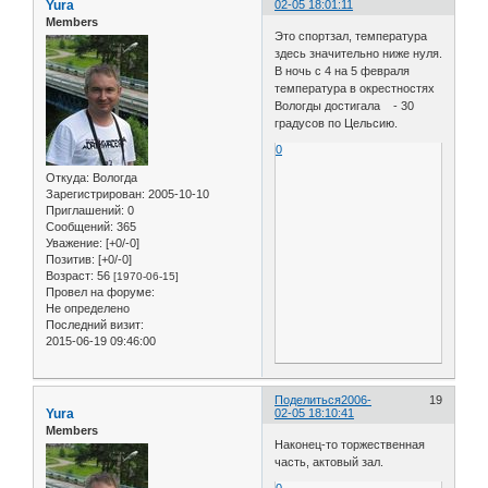
Yura
02-05 18:01:11
Members
Это спортзал, температура
здесь значительно ниже нуля.
В ночь с 4 на 5 февраля
температура в окрестностях
Вологды достигала - 30
градусов по Цельсию.
0
Откуда:
Вологда
Зарегистрирован
: 2005-10-10
Приглашений:
0
Сообщений:
365
Уважение:
[+0/-0]
Позитив:
[+0/-0]
Возраст:
56
[1970-06-15]
Провел на форуме:
Не определено
Последний визит:
2015-06-19 09:46:00
Поделиться
2006-
19
Yura
02-05 18:10:41
Members
Наконец-то торжественная
часть, актовый зал.