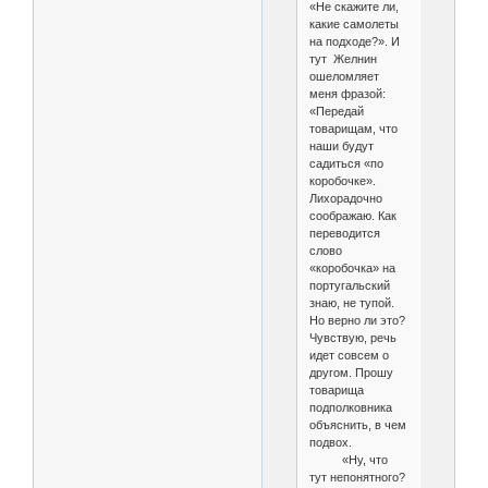
«Не скажите ли,
какие самолеты
на подходе?». И
тут Желнин
ошеломляет
меня фразой:
«Передай
товарищам, что
наши будут
садиться «по
коробочке».
Лихорадочно
соображаю. Как
переводится
слово
«коробочка» на
португальский
знаю, не тупой.
Но верно ли это?
Чувствую, речь
идет совсем о
другом. Прошу
товарища
подполковника
объяснить, в чем
подвох.
«Ну, что
тут непонятного?