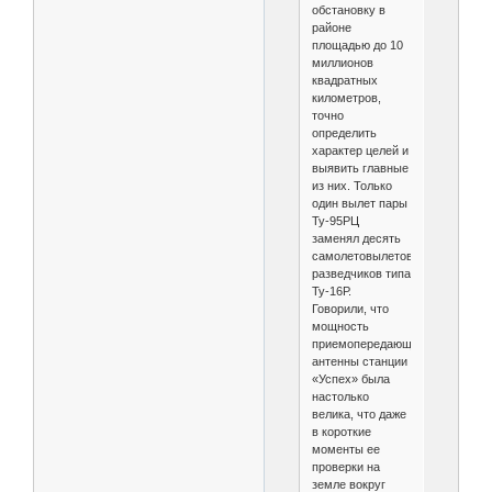
обстановку в
районе
площадью до 10
миллионов
квадратных
километров,
точно
определить
характер целей и
выявить главные
из них. Только
один вылет пары
Ту-95РЦ
заменял десять
самолетовылетов
разведчиков типа
Ту-16Р.
Говорили, что
мощность
приемопередающей
антенны станции
«Успех» была
настолько
велика, что даже
в короткие
моменты ее
проверки на
земле вокруг