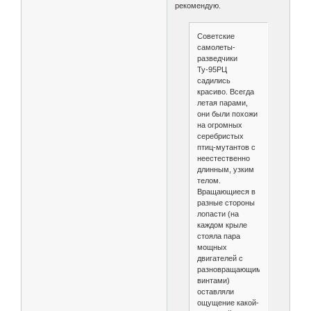
рекомендую.
Советские
самолеты-
разведчики
Ту-95РЦ
садились
красиво. Всегда
летая парами,
они были похожи
на огромных
серебристых
птиц-мутантов с
неестественно
длинным, узким
телом.
Вращающиеся в
разные стороны
лопасти (на
каждом крыле
стояла пара
мощных
двигателей с
разновращающимися
винтами)
оставляли
ощущение какой-