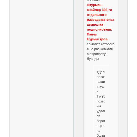
штурман-
снайпер 392-го
отдельного
разведывательного
авиполка
подполковник
Павел
Бурмистров
,
самолет которого
я не раз «сажал»
в аэропорту
Луанды.
«Дальность
полета
наших
«тушек»
-
Ту-95РЦ
позволяла
им
удаляться
от
береговой
черты
на
большие