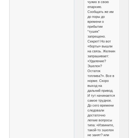
чужих в свою
епархию.
Сообщать же им
до поры до
времени о
прибытии
“тушек”
запрещено.
Секрет! Но вот
«борты» вышли
на связь. Желнин
запрашивает:
«Удаление?
Эшелон?
Остаток
топлива?». Все в
норме. Скоро
выход на
дальний привод.
И тут начинается
самое трудное.
До сего времени
следовали
достаточно
легкие вопросы
типа: «Извините,
такой-то эшелон
не занят? или