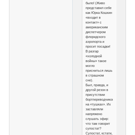
было! (Живо
представил себе
как Юрка Кошкин
«входит в
контакт» с
американским
диспетчером
флоридского
аэропорта и
просит посадки!
В разгар
«холодной
войны» такое
могло
присниться лишь
в страшном
сне).
Был, правда, и
другой резон в
присутствии
бортпереводчиков
на «тушках». Их
заставляли
напряжено
слушать эфир:
что там говорит
супостат?
Супостат, кстати,