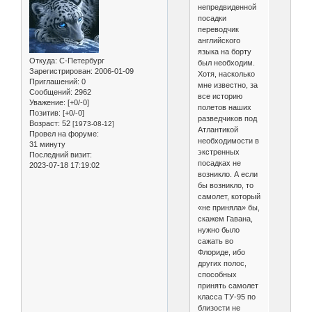
непредвиденной
посадки
переводчик
английского
языка на борту
Откуда:
С-Петербург
был необходим.
Зарегистрирован
: 2006-01-09
Хотя, насколько
Приглашений:
0
мне известно, за
Сообщений:
2962
все историю
Уважение:
[+0/-0]
полетов наших
Позитив:
[+0/-0]
разведчиков под
Возраст:
52
[1973-08-12]
Атлантикой
Провел на форуме:
необходимости в
31 минуту
экстренных
Последний визит:
посадках не
2023-07-18 17:19:02
возникло. А если
бы возникло, то
самолет, который
«не приняла» бы,
скажем Гавана,
нужно было
сажать во
Флориде, ибо
других полос,
способных
принять самолет
класса ТУ-95 по
близости не