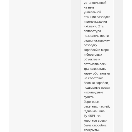
установленной
на нем
уникальной
станции разведки
и целеуказания
«Успех». Эта
аппаратура
позволяла вести
радиолокационную
разведку
кораблей в море
и береговых
объектов и
автоматически
транслировать
карту обстановки
на советские
боевые корабли,
подводные лодки
и командные
пункты
береговых
ракетных частей.
Одна машина
Ту-95РЦ за
короткое время
была способна
«вскрыть»