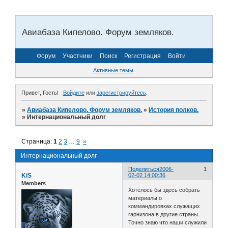
Авиабаза Кипелово. Форум земляков.
Форум
Участники
Поиск
Регистрация
Войти
Активные темы
Привет, Гость!
Войдите
или
зарегистрируйтесь
.
»
Авиабаза Кипелово. Форум земляков.
»
История полков.
»
Интернациональный долг
Страница:
1
2
3
…
9
»
Интернациональный долг
Поделиться
2006-
1
KiS
02-02 14:00:36
Members
Хотелось бы здесь собрать
материалы о
коммандировках служащих
гарнизона в другие страны.
Точно знаю что наши служили