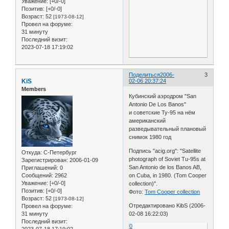
Уважение:
[+0/-0]
Позитив:
[+0/-0]
Возраст:
52
[1973-08-12]
Провел на форуме:
31 минуту
Последний визит:
2023-07-18 17:19:02
Поделиться
2006-
3
KiS
02-06 20:37:24
Members
Кубинский аэродром "San
Antonio De Los Banos"
и советские Ту-95 на нём
американский
разведывательный плановый
снимок 1980 год
Подпись "acig.org": "Satellite
Откуда:
С-Петербург
photograph of Soviet Tu-95s at
Зарегистрирован
: 2006-01-09
San Antonio de los Banos AB,
Приглашений:
0
Сообщений:
2962
on Cuba, in 1980. (Tom Cooper
Уважение:
[+0/-0]
collection)".
Позитив:
[+0/-0]
Фото:
Tom Cooper collection
Возраст:
52
[1973-08-12]
Отредактировано KibS (2006-
Провел на форуме:
31 минуту
02-08 16:22:03)
Последний визит:
0
2023-07-18 17:19:02