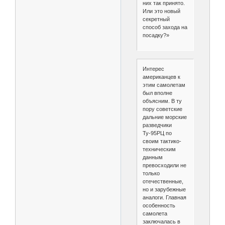
них так принято.
Или это новый
секретный
способ захода на
посадку?»
Интерес
американцев к
этим самолетам
был вполне
объясним. В ту
пору советские
дальние морские
разведчики
Ту-95РЦ по
своим тактико-
техническим
данным
превосходили не
только
отечественные,
но и зарубежные
аналоги. Главная
особенность
самолета
заключалась в