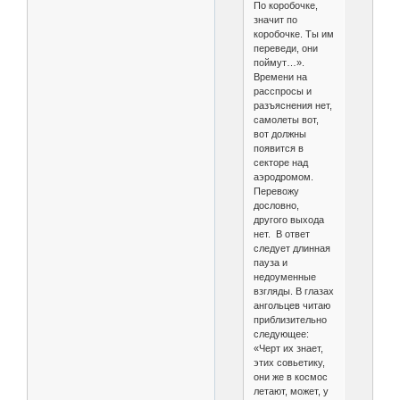
По коробочке,
значит по
коробочке. Ты им
переведи, они
поймут…».
Времени на
расспросы и
разъяснения нет,
самолеты вот,
вот должны
появится в
секторе над
аэродромом.
Перевожу
дословно,
другого выхода
нет. В ответ
следует длинная
пауза и
недоуменные
взгляды. В глазах
ангольцев читаю
приблизительно
следующее:
«Черт их знает,
этих совьетику,
они же в космос
летают, может, у