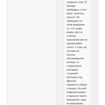
плавился снег. В
Луанде
наблюдать этого
было, конечно,
нельзя. Но
обращало на
себя внимание
то, что трава
вокруг места
стоянки
самолетов росла
чрезвычайно
плохо. К тому же
техники из
группы
обслуживания
почему-то
старательно
обходили
стороной
висящее под
брюхом
самолета «яйцо»
станции. На мой
наивный вопрос
о причине такого
поведения, один
из инженеров