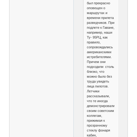
был прекрасно
оповещен о
маршрутах и
времени прилета
разведчиков. При
подлете к Гаване,
например, наши
Ту- 95РЦ, как
правило,
сопровождались
американскими
истребителями.
Причем они
подходили столь
близко, что
можно было без
труда увидеть
лица пилотов.
Летчики
рассказывали,
что те иногда
демонстрировали
своим советским
коллегам,
прижимая к
прозрачному
стеклу фонаря
кабин,