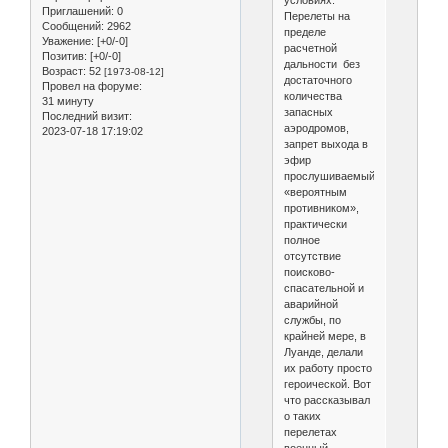
Приглашений:
0
Перелеты на
Сообщений:
2962
пределе
Уважение:
[+0/-0]
расчетной
Позитив:
[+0/-0]
дальности без
Возраст:
52
[1973-08-12]
достаточного
Провел на форуме:
количества
31 минуту
запасных
Последний визит:
аэродромов,
2023-07-18 17:19:02
запрет выхода в
эфир
прослушиваемый
«вероятным
противником»,
практически
полное
отсутствие
поисково-
спасательной и
аварийной
службы, по
крайней мере, в
Луанде, делали
их работу просто
героической. Вот
что рассказывал
о таких
перелетах
военный