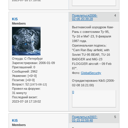
Поделиться
2006-
4
KiS
02-06 20:39:28
Members
Вьетнамский аэродром Кам-
Рань с советскими Ту-95,
Ту-16 и МиГ-23, 9 февраля
1987 года.
Оригинальная подпись:
"Cam Ran Bay airfield, with
Soviet TU-95 BEAR, TU-16
Откуда:
С-Петербург
BADGER and MiG-23
Зарегистрирован
: 2006-01-09
FLOGGER aircraft – 09 Feb
Приглашений:
0
87".
Сообщений:
2962
Фото:
GlobalSecurity
Уважение:
[+0/-0]
Позитив:
[+0/-0]
Отредактировано KibS (2006-
Возраст:
52
[1973-08-12]
02-08 16:21:00)
Провел на форуме:
0
31 минуту
Последний визит:
2023-07-18 17:19:02
Поделиться
2007-
5
KiS
01-15 22:59:48
Members