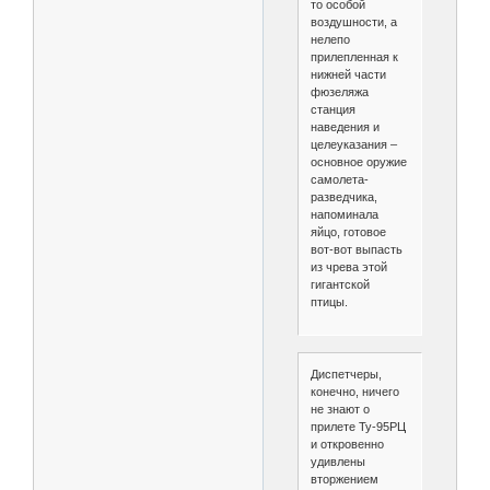
то особой
воздушности, а
нелепо
прилепленная к
нижней части
фюзеляжа
станция
наведения и
целеуказания –
основное оружие
самолета-
разведчика,
напоминала
яйцо, готовое
вот-вот выпасть
из чрева этой
гигантской
птицы.
Диспетчеры,
конечно, ничего
не знают о
прилете Ту-95РЦ
и откровенно
удивлены
вторжением