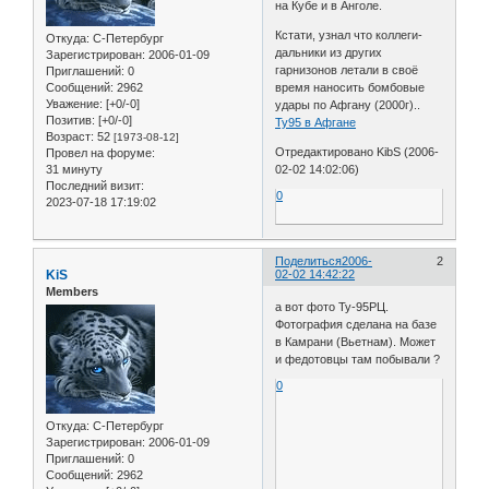
на Кубе и в Анголе.
Кстати, узнал что коллеги-
Откуда:
С-Петербург
дальники из других
Зарегистрирован
: 2006-01-09
гарнизонов летали в своё
Приглашений:
0
Сообщений:
2962
время наносить бомбовые
Уважение:
[+0/-0]
удары по Афгану (2000г)..
Позитив:
[+0/-0]
Ту95 в Афгане
Возраст:
52
[1973-08-12]
Отредактировано KibS (2006-
Провел на форуме:
31 минуту
02-02 14:02:06)
Последний визит:
0
2023-07-18 17:19:02
Поделиться
2006-
2
KiS
02-02 14:42:22
Members
а вот фото Ту-95РЦ.
Фотография сделана на базе
в Камрани (Вьетнам). Может
и федотовцы там побывали ?
0
Откуда:
С-Петербург
Зарегистрирован
: 2006-01-09
Приглашений:
0
Сообщений:
2962