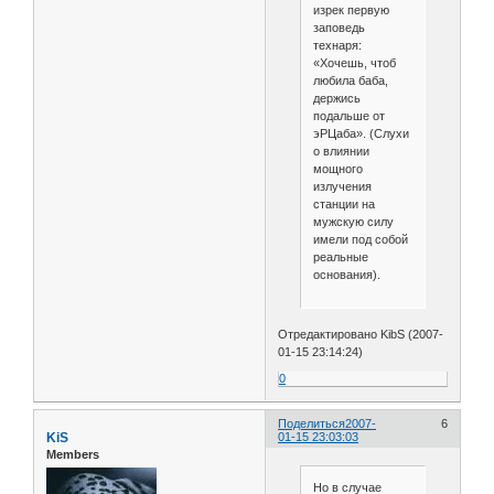
изрек первую
заповедь
технаря:
«Хочешь, чтоб
любила баба,
держись
подальше от
эРЦаба». (Слухи
о влиянии
мощного
излучения
станции на
мужскую силу
имели под собой
реальные
основания).
Отредактировано KibS (2007-
01-15 23:14:24)
0
Поделиться
2007-
6
KiS
01-15 23:03:03
Members
Но в случае