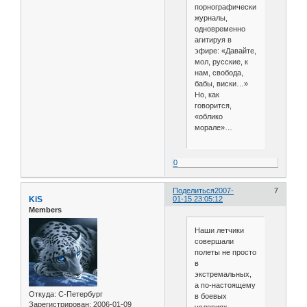
порнографические
журналы,
одновременно
агитируя в
эфире: «Давайте,
мол, русские, к
нам, свобода,
бабы, виски…»
Но, как
говорится,
«облико
морале»…
0
Поделиться
2007-
7
KiS
01-15 23:05:12
Members
Наши летчики
совершали
полеты не просто
в
экстремальных,
а по-настоящему
Откуда:
С-Петербург
в боевых
Зарегистрирован
: 2006-01-09
условиях.