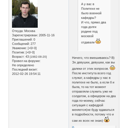
А у вас в
Политехе не
было военной
кафедры?
И что, прямо два
года долги
Откуда:
Москва
родине под
Зарегистрирован
: 2005-11-16
москвой
Приглашений:
0
отдавали
Сообщений:
277
Уважение:
[+0/-0]
Позитив:
[+0/-0]
Возраст:
43
[1982-08-20]
Ничего, что вмешиваюсь? B)
Провел на форуме:
Эх девушки, девушки, как вы
Не определено
далеки от этих вопросов.
Последний визит:
После института всего год
2012-02-26 19:54:11
служат, а кафедры у нас в
политехе не было, а если б и
была, то на тот момент
отправляли служить уже не
солдатом, а офицером на два
года по-моему, сейчас
ситуация с кафедрой
меняется(не буду вдаваться
в подробности, потому что и
сам их всех не знаю)
0