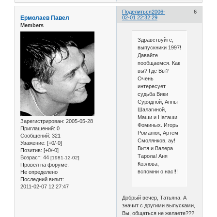
Поделиться
2006-
6
Ермолаев Павел
02-01 22:32:29
Members
Здравствуйте,
выпускники 1997!
Давайте
пообщаемся. Как
вы? Где Вы?
Очень
интересует
судьба Вики
Сурядной, Анны
Шалагиной,
Маши и Наташи
Зарегистрирован
: 2005-05-28
Фоминых. Игорь
Приглашений:
0
Романюк, Артем
Сообщений:
321
Смолянков, ау!
Уважение:
[+0/-0]
Витя и Валера
Позитив:
[+0/-0]
Тарола! Аня
Возраст:
44
[1981-12-02]
Козлова,
Провел на форуме:
вспомни о нас!!!
Не определено
Последний визит:
2011-02-07 12:27:47
Добрый вечер, Татьяна. А
значит с другими выпусками,
Вы, общаться не желаете???