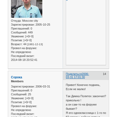
Откуда:
Moscow city
Зарегистрирован
: 2005-10-25
Приглашений:
0
Сообщений:
449
Уважение:
[+0/-0]
Позитив:
[+0/-0]
Возраст:
44
[1981-12-13]
Провел на форуме:
Не определено
Последний визит:
2014-08-18 20:52:41
Поделиться
2006-
14
Сорока
03-31 17:01:30
Members
Привет! Конечно подкинь,
Зарегистрирован
: 2006-03-31
Если не жалко!
Приглашений:
0
Сообщений:
25
Так Димка Политех закончил?
Уважение:
[+0/-0]
прикольно !
Позитив:
[+0/-0]
а он сам-то на форуме
Провел на форуме:
бывает?
Не определено
Я его одноклассница с 1-го по
Последний визит:
5й классы, сейчас живу в