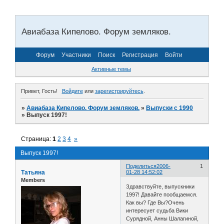
Авиабаза Кипелово. Форум земляков.
Форум
Участники
Поиск
Регистрация
Войти
Активные темы
Привет, Гость!
Войдите
или
зарегистрируйтесь
.
»
Авиабаза Кипелово. Форум земляков.
»
Выпуски с 1990
»
Выпуск 1997!
Страница:
1
2
3
4
»
Выпуск 1997!
Поделиться
2006-
1
Татьяна
01-28 14:52:02
Members
Здравствуйте, выпускники
1997! Давайте пообщаемся.
Как вы? Где Вы?Очень
интересует судьба Вики
Сурядной, Анны Шалагиной,