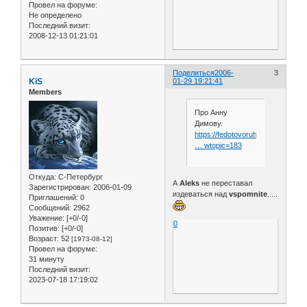
Провел на форуме:
Не определено
Последний визит:
2008-12-13 01:21:01
Поделиться
2006-
3
KiS
01-29 19:21:41
Members
Про Анну
Димову.
https://fedotovoruhelpc.ruhelp.co
… wtopic=183
Откуда:
С-Петербург
А
Aleks
не переставал
Зарегистрирован
: 2006-01-09
издеваться над
vspomnite
.....
Приглашений:
0
Сообщений:
2962
Уважение:
[+0/-0]
0
Позитив:
[+0/-0]
Возраст:
52
[1973-08-12]
Провел на форуме:
31 минуту
Последний визит:
2023-07-18 17:19:02