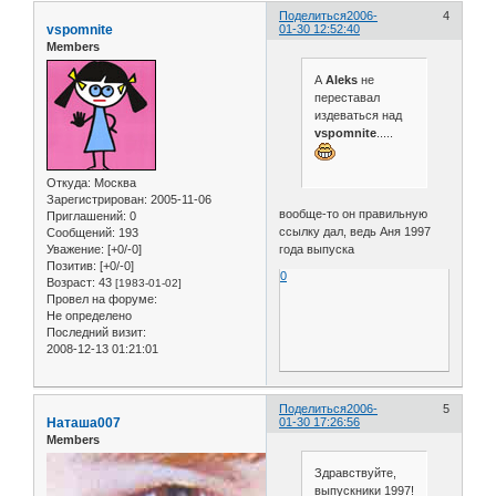
Поделиться
2006-
4
vspomnite
01-30 12:52:40
Members
А
Aleks
не
переставал
издеваться над
vspomnite
.....
Откуда:
Москва
Зарегистрирован
: 2005-11-06
вообще-то он правильную
Приглашений:
0
ссылку дал, ведь Аня 1997
Сообщений:
193
года выпуска
Уважение:
[+0/-0]
Позитив:
[+0/-0]
0
Возраст:
43
[1983-01-02]
Провел на форуме:
Не определено
Последний визит:
2008-12-13 01:21:01
Поделиться
2006-
5
Наташа007
01-30 17:26:56
Members
Здравствуйте,
выпускники 1997!