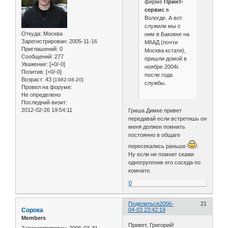
фирме
Принт-
сервис
в
Вологде. А вот
служили мы с
Откуда:
Москва
ним в Баковке на
Зарегистрирован
: 2005-11-16
МКАД (почти
Приглашений:
0
Москва кстати),
Сообщений:
277
пришли домой в
Уважение:
[+0/-0]
ноябре 2004г.
Позитив:
[+0/-0]
после года
Возраст:
43
[1982-08-20]
службы.
Провел на форуме:
Не определено
Последний визит:
2012-02-26 19:54:11
Гриша Димке привет
передавай если встретишь он
меня должен помнить
постоянно в общаге
пересекались раньше
.
Ну если не помнит скажи
одногруппник его соседа по
комнате.
0
Поделиться
2006-
21
Сорока
04-03 23:42:19
Members
Привет, Григорий!
Зарегистрирован
: 2006-03-31