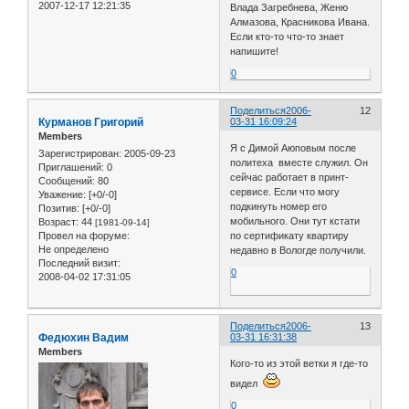
2007-12-17 12:21:35
Влада Загребнева, Женю
Алмазова, Красникова Ивана.
Если кто-то что-то знает
напишите!
0
Поделиться
2006-
12
Курманов Григорий
03-31 16:09:24
Members
Я с Димой Аюповым после
Зарегистрирован
: 2005-09-23
политеха вместе служил. Он
Приглашений:
0
сейчас работает в принт-
Сообщений:
80
сервисе. Если что могу
Уважение:
[+0/-0]
подкинуть номер его
Позитив:
[+0/-0]
мобильного. Они тут кстати
Возраст:
44
[1981-09-14]
Провел на форуме:
по сертификату квартиру
Не определено
недавно в Вологде получили.
Последний визит:
0
2008-04-02 17:31:05
Поделиться
2006-
13
Федюхин Вадим
03-31 16:31:38
Members
Кого-то из этой ветки я где-то
видел
0