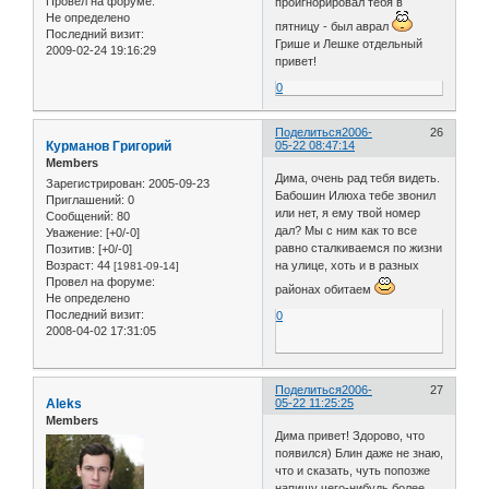
Провел на форуме:
проигнорировал тебя в
Не определено
пятницу - был аврал
Последний визит:
Грише и Лешке отдельный
2009-02-24 19:16:29
привет!
0
Поделиться
2006-
26
Курманов Григорий
05-22 08:47:14
Members
Дима, очень рад тебя видеть.
Зарегистрирован
: 2005-09-23
Бабошин Илюха тебе звонил
Приглашений:
0
или нет, я ему твой номер
Сообщений:
80
дал? Мы с ним как то все
Уважение:
[+0/-0]
равно сталкиваемся по жизни
Позитив:
[+0/-0]
на улице, хоть и в разных
Возраст:
44
[1981-09-14]
Провел на форуме:
районах обитаем
Не определено
Последний визит:
0
2008-04-02 17:31:05
Поделиться
2006-
27
Aleks
05-22 11:25:25
Members
Дима привет! Здорово, что
появился) Блин даже не знаю,
что и сказать, чуть попозже
напишу чего-нибудь более