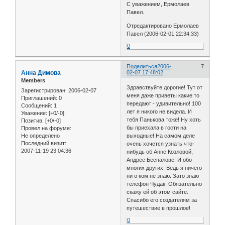
С уважением, Ермолаев
Павел.
Отредактировано Ермолаев
Павел (2006-02-01 22:34:33)
0
Поделиться
2006-
7
Анна Димова
02-07 17:48:02
Members
Здравствуйте дорогие! Тут от
Зарегистрирован
: 2006-02-07
меня даже приветы какие то
Приглашений:
0
передают - удивительно! 100
Сообщений:
1
лет я никого не видела. И
Уважение:
[+0/-0]
тебя Панькова тоже! Ну хоть
Позитив:
[+0/-0]
бы приехала в гости на
Провел на форуме:
Не определено
выходные! На самом деле
Последний визит:
очень хочется узнать что-
2007-11-19 23:04:36
нибудь об Анне Козловой,
Андрее Беспалове. И обо
многих других. Ведь я ничего
ни о ком не знаю. Зато знаю
телефон Чудак. Обязательно
скажу ей об этом сайте.
Спасибо его создателям за
путешествие в прошлое!
0