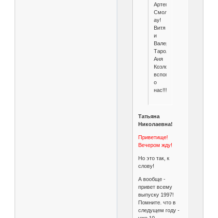
Артем
Смолянков,
ау!
Витя
и
Валера
Тарола!
Аня
Козлова,
вспомни
о
нас!!!
Татьяна
Николаевна!
Приветище!
Вечером жду!
Но это так, к
слову!
А вообще -
привет всему
выпуску 1997!
Помните. что в
следущем году -