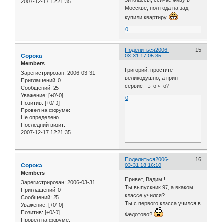
2007-12-17 12:21:35
Мосскве, пол года на зад
купили квартиру.
0
Поделиться
2006-
15
Сорока
03-31 17:05:35
Members
Григорий, простите
Зарегистрирован
: 2006-03-31
великодушно, а принт-
Приглашений:
0
сервис - это что?
Сообщений:
25
Уважение:
[+0/-0]
0
Позитив:
[+0/-0]
Провел на форуме:
Не определено
Последний визит:
2007-12-17 12:21:35
Поделиться
2006-
16
Сорока
03-31 18:16:10
Members
Привет, Вадим !
Зарегистрирован
: 2006-03-31
Ты выпускник 97, а вкаком
Приглашений:
0
классе учился?
Сообщений:
25
Ты с первого класса учился в
Уважение:
[+0/-0]
Позитив:
[+0/-0]
Федотово?
Провел на форуме: