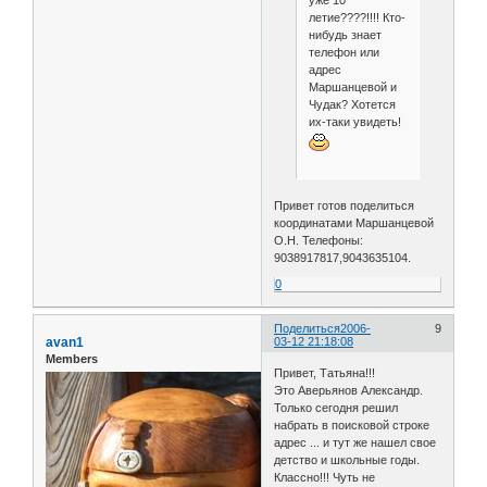
уже 10
летие????!!!! Кто-
нибудь знает
телефон или
адрес
Маршанцевой и
Чудак? Хотется
их-таки увидеть!
Привет готов поделиться
координатами Маршанцевой
О.Н. Телефоны:
9038917817,9043635104.
0
Поделиться
2006-
9
avan1
03-12 21:18:08
Members
Привет, Татьяна!!!
Это Аверьянов Александр.
Только сегодня решил
набрать в поисковой строке
адрес ... и тут же нашел свое
детство и школьные годы.
Классно!!! Чуть не