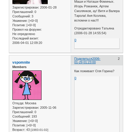
Маши и Наташи Фоминых.
Игорь Романюк, Артем
Зарегистрирован
: 2006-01-28
Смолянков, ау! Витя и Валера
Приглашений:
0
Тарола! Аня Козлова,
Сообщений:
3
вспомни о нас!!!
Уважение:
[+0/-0]
Позитив:
[+0/-0]
Отредактировано Татьяна
Провел на форуме:
(2006-01-28 14:55:54)
Не определено
Последний визит:
0
2006-04-01 12:09:20
Поделиться
2006-
2
vspomnite
01-29 01:23:00
Members
Как поживает Оля Горина?
0
Откуда:
Москва
Зарегистрирован
: 2005-11-06
Приглашений:
0
Сообщений:
193
Уважение:
[+0/-0]
Позитив:
[+0/-0]
Возраст:
43
[1983-01-02]