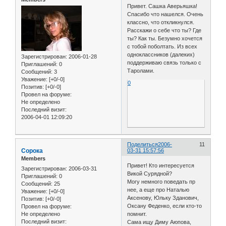
Привет. Сашка Аверьяшка!
Спасибо что нашелся. Очень
классно, что откликнулся.
Расскажи о себе что ты? Где
ты? Как ты. Безумно хочется
с тобой поболтать. Из всех
одноклассников (далеких)
Зарегистрирован
: 2006-01-28
поддерживаю связь только с
Приглашений:
0
Таролами.
Сообщений:
3
Уважение:
[+0/-0]
0
Позитив:
[+0/-0]
Провел на форуме:
Не определено
Последний визит:
2006-04-01 12:09:20
Поделиться
2006-
11
Сорока
03-31 15:57:56
Members
Привет! Кто интересуется
Зарегистрирован
: 2006-03-31
Викой Сурядной?
Приглашений:
0
Могу немного поведать пр
Сообщений:
25
нее, а еще про Наталью
Уважение:
[+0/-0]
Аксенову, Юльку Зданович,
Позитив:
[+0/-0]
Оксану Феденко, если кто-то
Провел на форуме:
Не определено
помнит.
Последний визит:
Сама ищу Диму Аюпова,