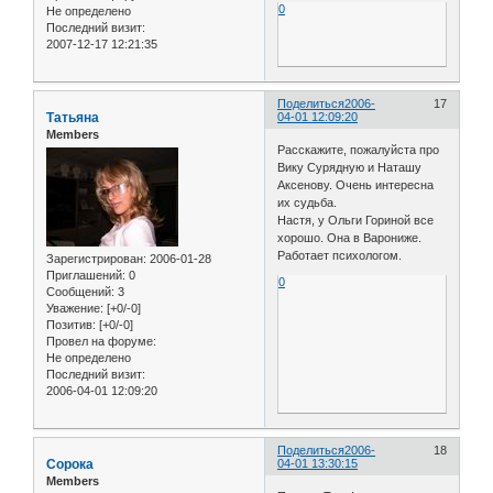
0
Не определено
Последний визит:
2007-12-17 12:21:35
Поделиться
2006-
17
Татьяна
04-01 12:09:20
Members
Расскажите, пожалуйста про
Вику Сурядную и Наташу
Аксенову. Очень интересна
их судьба.
Настя, у Ольги Гориной все
хорошо. Она в Варониже.
Работает психологом.
Зарегистрирован
: 2006-01-28
Приглашений:
0
0
Сообщений:
3
Уважение:
[+0/-0]
Позитив:
[+0/-0]
Провел на форуме:
Не определено
Последний визит:
2006-04-01 12:09:20
Поделиться
2006-
18
Сорока
04-01 13:30:15
Members