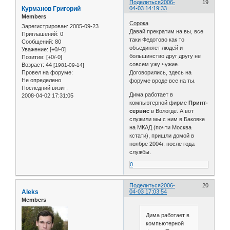
Поделиться
2006-
19
Курманов Григорий
04-03 14:19:33
Members
Сорока
Зарегистрирован
: 2005-09-23
Давай прекратим на вы, все
Приглашений:
0
таки Федотово как то
Сообщений:
80
объединяет людей и
Уважение:
[+0/-0]
большинство друг другу не
Позитив:
[+0/-0]
совсем ужу чужие.
Возраст:
44
[1981-09-14]
Провел на форуме:
Договорились, здесь на
Не определено
форуме вроде все на ты.
Последний визит:
Дима работает в
2008-04-02 17:31:05
компьютерной фирме
Принт-
сервис
в Вологде. А вот
служили мы с ним в Баковке
на МКАД (почти Москва
кстати), пришли домой в
ноябре 2004г. после года
службы.
0
Поделиться
2006-
20
Aleks
04-03 17:03:54
Members
Дима работает в
компьютерной