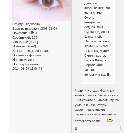
Давайте
пообщаемся. Как
вы? Где Вы?
Очень
интересует
Откуда:
Федотово
судьба Вики
Зарегистрирован
: 2006-01-09
Сурядной, Анны
Приглашений:
0
Шалагиной,
Сообщений:
155
Маши и Наташи
Уважение:
[+0/-0]
Фоминых. Игорь
Позитив:
[+0/-0]
Романюк, Артем
Возраст:
45
[1980-10-30]
Провел на форуме:
Смолянков, ау!
Не определено
Витя и Валера
Последний визит:
Тарола! Аня
2014-01-29 11:06:48
Козлова,
вспомни о нас!!!
Машу и Наташу Фоминых
тоже хотелось бы разыскать!
Они уехали в Тамбов, где-то
у меня был их старый
адрес... одно время
переписывались, но как-то
потом потерялись...
0