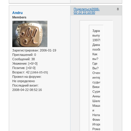
Поделиться
2006-
8
Andru
02-22 22:10:50
Members
Здравствуйте,
выпускники
1997!
Давайте
пообщаемся.
Зарегистрирован
: 2006-01-19
Как
Приглашений:
0
вы?
Сообщений:
38
Где
Уважение:
[+0/-0]
Позитив:
[+0/-0]
Вы?
Возраст:
42
[1984-05-05]
Очень
Провел на форуме:
интересует
Не определено
судьба
Последний визит:
Вики
2008-04-22 08:52:16
Сурядной,
Анны
Шалагиной,
Маши
и
Наташи
Фоминых.
Игорь
Романюк,