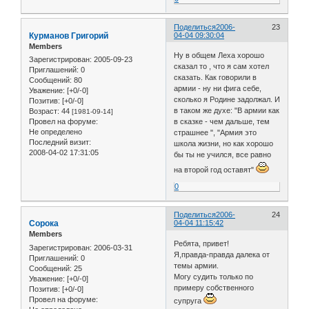
Поделиться
2006-
23
Курманов Григорий
04-04 09:30:04
Members
Ну в общем Леха хорошо
Зарегистрирован
: 2005-09-23
сказал то , что я сам хотел
Приглашений:
0
сказать. Как говорили в
Сообщений:
80
армии - ну ни фига себе,
Уважение:
[+0/-0]
сколько я Родине задолжал. И
Позитив:
[+0/-0]
в таком же духе: "В армии как
Возраст:
44
[1981-09-14]
Провел на форуме:
в сказке - чем дальше, тем
Не определено
страшнее ", "Армия это
Последний визит:
школа жизни, но как хорошо
2008-04-02 17:31:05
бы ты не учился, все равно
на второй год оставят"
0
Поделиться
2006-
24
Сорока
04-04 11:15:42
Members
Ребята, привет!
Зарегистрирован
: 2006-03-31
Я,правда-правда далека от
Приглашений:
0
темы армии.
Сообщений:
25
Могу судить только по
Уважение:
[+0/-0]
примеру собственного
Позитив:
[+0/-0]
Провел на форуме:
супруга