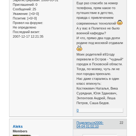
Еще раз спасибо за номер
Приглашений:
0
телефона, прям какое-то
Сообщений:
25
путешествие в детство,
Уважение:
[+0/-0]
правда с привлечением
Позитив:
[+0/-0]
Провел на форуме:
современных технологий
Не определено
А у вас в Политехе не было
Последний визит:
военной кафедры?
2007-12-17 12:21:35
И что, прямо два года долги
родине под москвой отдавали
Моих родителей в91году
перевели в Остров - "чудный"
городок в Псковской области.
Тогда, по-моему, чуть ли не
пол городка преехало.
Нас даже старались в один
класс впихнуть:
Костюкевич Наталья, Вика
Сурядная, Юля Зданович,
Энтентеев Андрей, Леша
Петров, Саша Бедов.
0
Поделиться
2006-
22
Aleks
04-04 01:02:10
Members