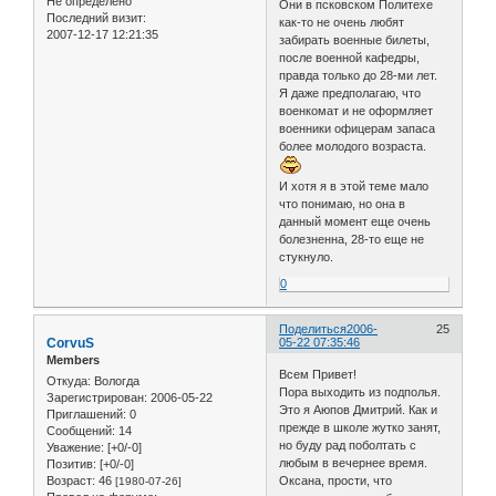
Не определено
Они в псковском Политехе
Последний визит:
как-то не очень любят
2007-12-17 12:21:35
забирать военные билеты,
после военной кафедры,
правда только до 28-ми лет.
Я даже предполагаю, что
военкомат и не оформляет
военники офицерам запаса
более молодого возраста.
И хотя я в этой теме мало
что понимаю, но она в
данный момент еще очень
болезненна, 28-то еще не
стукнуло.
0
Поделиться
2006-
25
CorvuS
05-22 07:35:46
Members
Всем Привет!
Откуда:
Вологда
Пора выходить из подполья.
Зарегистрирован
: 2006-05-22
Это я Аюпов Дмитрий. Как и
Приглашений:
0
прежде в школе жутко занят,
Сообщений:
14
но буду рад поболтать с
Уважение:
[+0/-0]
любым в вечернее время.
Позитив:
[+0/-0]
Возраст:
46
Оксана, прости, что
[1980-07-26]