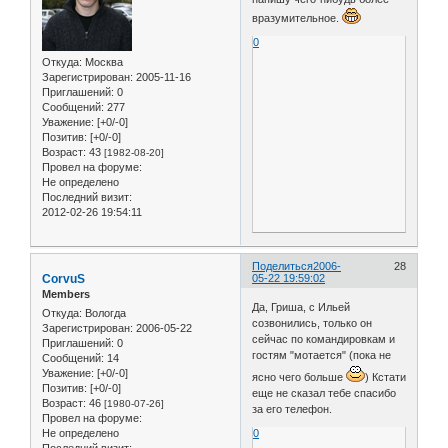
вразумительное.
0
Откуда:
Москва
Зарегистрирован
: 2005-11-16
Приглашений:
0
Сообщений:
277
Уважение:
[+0/-0]
Позитив:
[+0/-0]
Возраст:
43
[1982-08-20]
Провел на форуме:
Не определено
Последний визит:
2012-02-26 19:54:11
Поделиться
2006-
28
CorvuS
05-22 19:59:02
Members
Да, Гриша, с Ильей
Откуда:
Вологда
созвонились, только он
Зарегистрирован
: 2006-05-22
сейчас по командировкам и
Приглашений:
0
гостям "мотается" (пока не
Сообщений:
14
Уважение:
[+0/-0]
ясно чего больше
) Кстати
Позитив:
[+0/-0]
еще не сказал тебе спасибо
Возраст:
46
[1980-07-26]
за его телефон.
Провел на форуме:
Не определено
0