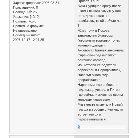
Привет, Таня!
Зарегистрирован
: 2006-03-31
Вика Сурядная сразу после
Приглашений:
0
школы вышла замуж, у нее
Сообщений:
25
есть дочка, если не
Уважение:
[+0/-0]
ошибаюсь, то ей сейчас лет
Позитив:
[+0/-0]
8.
Провел на форуме:
Не определено
Живут они в Пскове,
Последний визит:
занимаются бизнесом
2007-12-17 12:21:35
(несколько торговых точек
кожаной одежды).
Аксенова Наталья закончила
Саранский пед институт,
психолог-логопед.
Из Острова ее родители
переехали в Нарофоминск,
Наталья около года
проработала в
Нарофоминске, а больше
года назад уехала в Питер,
где сейчас и живет со своим
молодым человеком.
Мы вместе отмечали Новый
год, да и вообще с ней часто
встречаемся и
перезваниваемся.
0