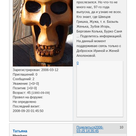
прослезился. Но что-то не
много нас, 97-го года
выпуска, да и узнаю не всех.
Кто знает, где Швецов
Гришка, Жужа, т. е. Базыль
Женька, Зубов Игорь,
Берговин Колька, Бурко Саня
... Поделитесь информацией.
На данный момент
поддерживаю связь только с
Доброскок Ириной и Женей
Аполоновой.
0
Зарегистрирован
: 2006-03-12
Приглашений:
0
Сообщений:
2
Уважение:
[+0/-0]
Позитив:
[+0/-0]
Возраст:
45
[1980-09-09]
Провел на форуме:
Не определено
Последний визит:
2008-09-20 01:45:50
Поделиться
2006-
10
Татьяна
03-25 14:35:45
Members