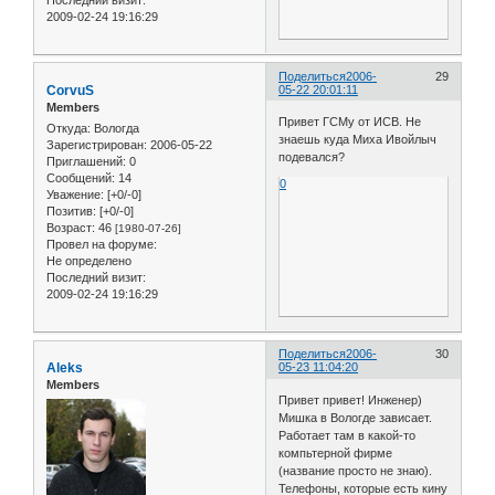
Последний визит:
2009-02-24 19:16:29
Поделиться
2006-
29
CorvuS
05-22 20:01:11
Members
Привет ГСМу от ИСВ. Не
Откуда:
Вологда
знаешь куда Миха Ивойлыч
Зарегистрирован
: 2006-05-22
подевался?
Приглашений:
0
Сообщений:
14
0
Уважение:
[+0/-0]
Позитив:
[+0/-0]
Возраст:
46
[1980-07-26]
Провел на форуме:
Не определено
Последний визит:
2009-02-24 19:16:29
Поделиться
2006-
30
Aleks
05-23 11:04:20
Members
Привет привет! Инженер)
Мишка в Вологде зависает.
Работает там в какой-то
компьтерной фирме
(название просто не знаю).
Телефоны, которые есть кину