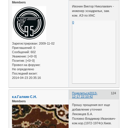
Members
Ивонин Виктор Николаевич -
инженер эскадрильи, зам.
ком. АЭ по ИАС
0
Зарегистрирован
: 2009-11-02
Приглашений:
0
Сообщений:
602
Уважение:
[+0/-0]
Позитив:
[+0/-0]
Провел на форуме:
Не определено
Последний визит:
2014-04-23 20:35:16
Поделиться
2013-
124
к.к.Галкин С.Н.
12-17 22:10:42
Members
Прошу прощения вот еще
добавление уточнил
Лекомцев Б.А.
Половко Владимир Иванович-
ком.кор.(1972-1974г)г.Киев.