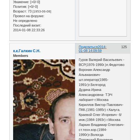
Уважение:
[+0/-0]
Позитив:
[+0/-0]
Возраст:
73
[1953-06-08]
Провел на форуме:
Не определено
Последний визит:
2014-01-08 22:33:26
Поделиться
2014-
125
к.к.Галкин С.Н.
01-08 14:09:59
Members
Гуров Валерий Васильевич -
ВСР(1976-1990г.)п.Федотово
Воронин Александр
Альвианович-
шт.оператор(1985-
1991г)г.Белгород
Дудина Ирина
Александровна- ТЭЧ
лаборант-г.Москва
Кириллов Виктор Павлович-
ПКК.(1981-1985г) г.Калуга.
Краевой Олег Игоревич- б/
инж.(1984-1993г) г.Москва
Ларкин Владимир Олегович-
ст.техн.кор.(1984-
1990г)г.Вологда
Поповский Владимир