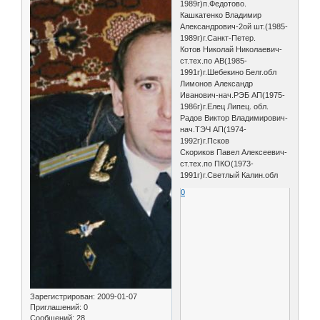
1989г)п.Федотово.
Кашкатенко Владимир
Александрович-2ой шт.(1985-
1989г)г.Санкт-Петер.
Котов Николай Николаевич-
ст.тех.по АВ(1985-
1991г)г.Шебекино Белг.обл
Лимонов Александр
Иванович-нач.РЭБ АП(1975-
1986г)г.Елец Липец. обл.
Радов Виктор Владимирович-
нач.ТЭЧ АП(1974-
1992г)г.Псков
Скориков Павел Алексеевич-
ст.тех.по ПКО(1973-
1991г)г.Светлый Калин.обл
0
Зарегистрирован
: 2009-01-07
Приглашений:
0
Сообщений:
28