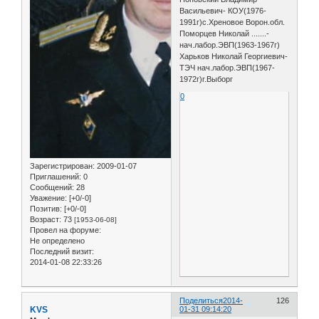
Васильевич- КОУ(1976-
1991г)с.Хреновое Ворон.обл.
Поморцев Николай .......-
нач.лабор.ЭВП(1963-1967г)
Харьков Николай Георгиевич-
ТЭЧ нач.лабор.ЭВП(1967-
1972г)г.Выборг
0
Зарегистрирован
: 2009-01-07
Приглашений:
0
Сообщений:
28
Уважение:
[+0/-0]
Позитив:
[+0/-0]
Возраст:
73
[1953-06-08]
Провел на форуме:
Не определено
Последний визит:
2014-01-08 22:33:26
Поделиться
2014-
126
KVS
01-31 09:14:20