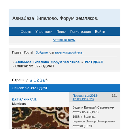
Авиабаза Кипелово. Форум земляков.
Форум
Участники
Поиск
Регистрация
Войти
Активные темы
Привет, Гость!
Войдите
или
зарегистрируйтесь
.
»
Авиабаза Кипелово. Форум земляков.
»
392 ОДРАП.
»
Список л/с 392 ОДРАП
Страница:
«
1
2
3
4
5
Список л/с 392 ОДРАП
Поделиться
2013-
121
к.к.Галкин С.Н.
12-09 19:00:28
Members
Бадрин Валерий Сергеевич-
ст.тех.по АВ(1973-
1988г)г.Вологда.
Баранов Виктор Викторович-
ст.техн.(1974-