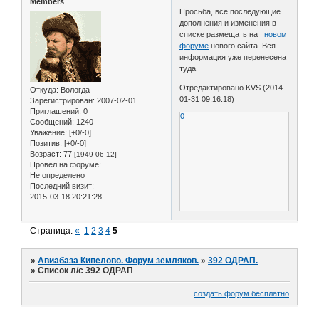
Members
Просьба, все последующие
дополнения и изменения в
списке размещать на
новом
форуме
нового сайта. Вся
информация уже перенесена
туда
Отредактировано KVS (2014-
Откуда:
Вологда
01-31 09:16:18)
Зарегистрирован
: 2007-02-01
Приглашений:
0
0
Сообщений:
1240
Уважение:
[+0/-0]
Позитив:
[+0/-0]
Возраст:
77
[1949-06-12]
Провел на форуме:
Не определено
Последний визит:
2015-03-18 20:21:28
Страница:
«
1
2
3
4
5
»
Авиабаза Кипелово. Форум земляков.
»
392 ОДРАП.
»
Список л/с 392 ОДРАП
создать форум бесплатно