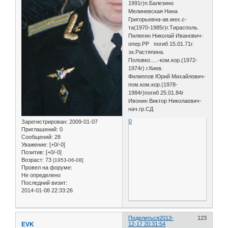
1991г)п.Балезино
Мелиневская Нина
Григорьевна-ав.мех.с-
та(1970-1985г)г.Тирасполь.
Пилюгин Николай Иванович-
опер.РР погиб 15.01.71г.
эк.Растяпина.
Половко.....-ком.кор.(1972-
1974г) г.Киев.
Филиппов Юрий Михайлович-
пом.ком.кор.(1978-
1984г)погиб 25.01.84г
Ивонин Виктор Николаевич-
нач.гр.СД
0
Зарегистрирован
: 2009-01-07
Приглашений:
0
Сообщений:
28
Уважение:
[+0/-0]
Позитив:
[+0/-0]
Возраст:
73
[1953-06-08]
Провел на форуме:
Не определено
Последний визит:
2014-01-08 22:33:26
Поделиться
2013-
123
EVK
12-17 20:31:54