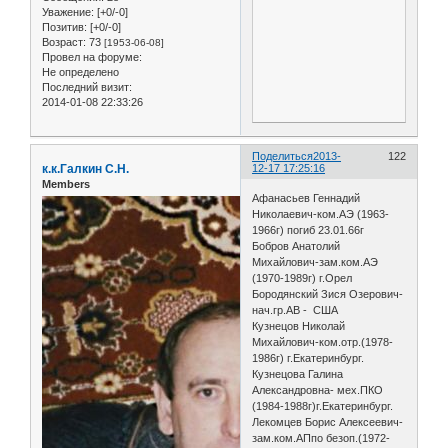
Уважение:
[+0/-0]
Позитив:
[+0/-0]
Возраст:
73
[1953-06-08]
Провел на форуме:
Не определено
Последний визит:
2014-01-08 22:33:26
Поделиться
2013-
122
к.к.Галкин С.Н.
12-17 17:25:16
Members
Афанасьев Геннадий
Николаевич-ком.АЭ (1963-
1966г) погиб 23.01.66г
Бобров Анатолий
Михайлович-зам.ком.АЭ
(1970-1989г) г.Орел
Бородянский Зися Озерович-
нач.гр.АВ - США
Кузнецов Николай
Михайлович-ком.отр.(1978-
1986г) г.Екатеринбург.
Кузнецова Галина
Александровна- мех.ПКО
(1984-1988г)г.Екатеринбург.
Лекомцев Борис Алексеевич-
зам.ком.АПпо безоп.(1972-