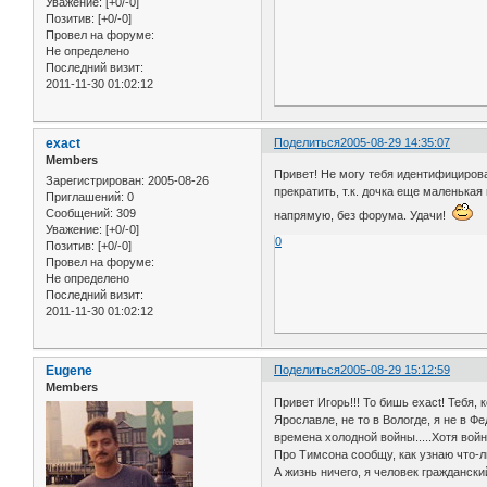
Уважение:
[+0/-0]
Позитив:
[+0/-0]
Провел на форуме:
Не определено
Последний визит:
2011-11-30 01:02:12
exact
Поделиться
2005-08-29 14:35:07
Members
Привет! Не могу тебя идентифицирова
Зарегистрирован
: 2005-08-26
прекратить, т.к. дочка еще маленькая
Приглашений:
0
Сообщений:
309
напрямую, без форума. Удачи!
Уважение:
[+0/-0]
0
Позитив:
[+0/-0]
Провел на форуме:
Не определено
Последний визит:
2011-11-30 01:02:12
Eugene
Поделиться
2005-08-29 15:12:59
Members
Привет Игорь!!! То бишь exact! Тебя,
Ярославле, не то в Вологде, я не в Ф
времена холодной войны.....Хотя вой
Про Тимсона сообщу, как узнаю что-л
А жизнь ничего, я человек гражданск