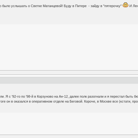
но было услышать о Светке Матанцевой! Буду в Питере - зайду в "пятерочку"
И Лен
и. Я с '92-го по '98-й в Корзуново на Ан-12, далее полк разогнали и я перестал быть
тоге он в оказался в оперативном отделе на Беговой. Короче, в Москве все (кстати, п