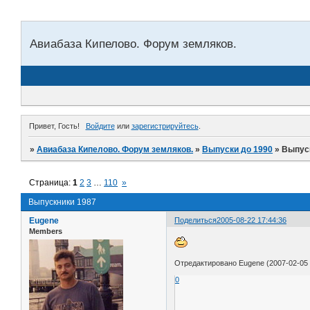
Авиабаза Кипелово. Форум земляков.
Привет, Гость!
Войдите
или
зарегистрируйтесь
.
»
Авиабаза Кипелово. Форум земляков.
»
Выпуски до 1990
»
Выпус
Страница:
1
2
3
…
110
»
Выпускники 1987
Eugene
Поделиться
2005-08-22 17:44:36
Members
Отредактировано Eugene (2007-02-05 
0