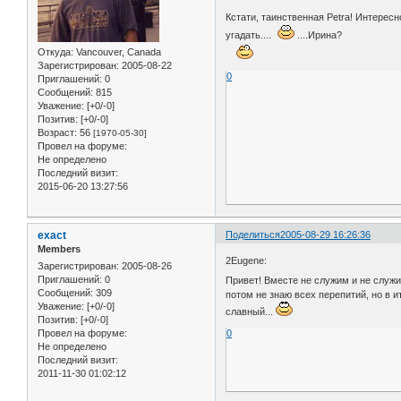
Кстати, таинственная Petra! Интерес
угадать....
....Ирина?
Откуда:
Vancouver, Canada
Зарегистрирован
: 2005-08-22
0
Приглашений:
0
Сообщений:
815
Уважение:
[+0/-0]
Позитив:
[+0/-0]
Возраст:
56
[1970-05-30]
Провел на форуме:
Не определено
Последний визит:
2015-06-20 13:27:56
exact
Поделиться
2005-08-29 16:26:36
Members
2Eugene:
Зарегистрирован
: 2005-08-26
Приглашений:
0
Привет! Вместе не служим и не служил
Сообщений:
309
потом не знаю всех перепитий, но в и
Уважение:
[+0/-0]
славный...
Позитив:
[+0/-0]
Провел на форуме:
0
Не определено
Последний визит:
2011-11-30 01:02:12