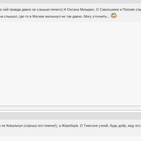
(о ней правда давно не слышал ничего) И Оксана Мазырко. О Савоськине и Попове слы
а слышал, где-то в Москве мелькнул не так давно. Могу уточнить...
о не Ковальчук (хорошо его помню!), а Жеребцов. О Тимсоне узнай, будь добр, ищу ег