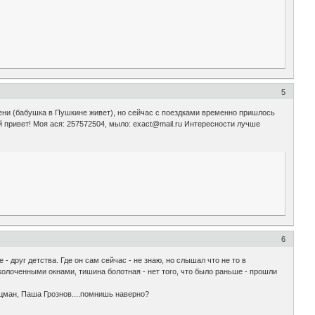
5
мени (бабушка в Пушкине живет), но сейчас с поездками временно пришлось
ый привет! Моя ася: 257572504, мыло: exact@mail.ru Интересности лучше
6
- друг детства. Где он сам сейчас - не знаю, но слышал что не то в
аколоченными окнами, тишина болотная - нет того, что было раньше - прошли
оцман, Паша Грознов....помнишь наверно?