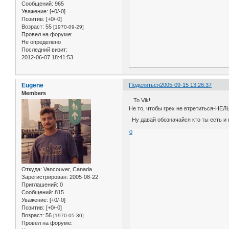
Сообщений:
965
Уважение:
[+0/-0]
Позитив:
[+0/-0]
Возраст:
55
[1970-09-29]
Провел на форуме:
Не определено
Последний визит:
2012-06-07 18:41:53
Eugene
Поделиться
2005-09-15 13:26:37
Members
To Vik!
Не то, чтобы грех не втретиться-НЕЛЬЗ
Ну давай обозначайся кто ты есть и 
0
Откуда:
Vancouver, Canada
Зарегистрирован
: 2005-08-22
Приглашений:
0
Сообщений:
815
Уважение:
[+0/-0]
Позитив:
[+0/-0]
Возраст:
56
[1970-05-30]
Провел на форуме: