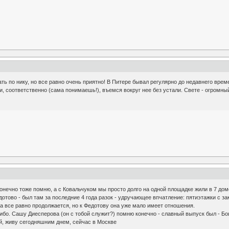
ть по нику, но все равно очень приятно! В Питере бывал регулярно до недавнего вре
 и, соответственно (сама понимаешь!), въемся вокруг нее без устали. Свете - огромн
 конечно тоже помню, а с Ковальчуком мы просто долго на одной площадке жили в 7 доме 
едотово - был там за последние 4 года разок - удручающее впчатление: пятиэтажки с з
на все равно продолжается, но к Федотову она уже мало имеет отношения.
ибо. Сашу Диесперова (он с тобой служит?) помню конечно - славный выпуск был - Б
ий, живу сегодняшним днем, сейчас в Москве