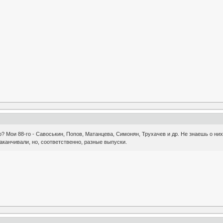
о? Мои 88-го - Савоськин, Попов, Матанцева, Симонян, Трухачев и др. Не знаешь о ни
аканчивали, но, соответственно, разные выпуски.