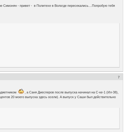
е Симонян - привет - в Политехе в Вологде пересекались....Попробую тебя
7
 бюджетником
, а Саня Диесперов после выпуска начинал на С-ке-1 (Ил-38),
роцентов 20 моего выпуска здесь осели). А выпуск у Саши был действительно