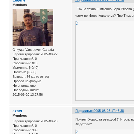
Eugene
Поделиться
2005-08-26 17:24:10
Members
Точно точно!!!! именно Вера Рябова 
чаем не Игорь Ковальчук? Про Тимсон
0
Откуда:
Vancouver, Canada
Зарегистрирован
: 2005-08-22
Приглашений:
0
Сообщений:
815
Уважение:
[+0/-0]
Позитив:
[+0/-0]
Возраст:
56
[1970-05-30]
Провел на форуме:
Не определено
Последний визит:
2015-06-20 13:27:56
exact
Поделиться
2005-08-26 17:46:38
Members
Привет! Хорошая реакция! Я Игорь, н
Зарегистрирован
: 2005-08-26
Федотово?
Приглашений:
0
Сообщений:
309
0