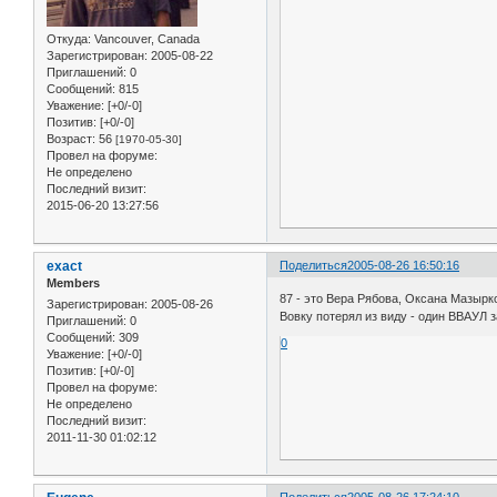
Откуда:
Vancouver, Canada
Зарегистрирован
: 2005-08-22
Приглашений:
0
Сообщений:
815
Уважение:
[+0/-0]
Позитив:
[+0/-0]
Возраст:
56
[1970-05-30]
Провел на форуме:
Не определено
Последний визит:
2015-06-20 13:27:56
exact
Поделиться
2005-08-26 16:50:16
Members
87 - это Вера Рябова, Оксана Мазырк
Зарегистрирован
: 2005-08-26
Вовку потерял из виду - один ВВАУЛ з
Приглашений:
0
Сообщений:
309
0
Уважение:
[+0/-0]
Позитив:
[+0/-0]
Провел на форуме:
Не определено
Последний визит:
2011-11-30 01:02:12