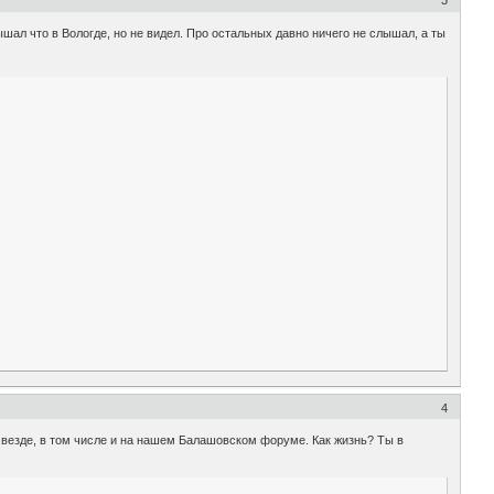
3
шал что в Вологде, но не видел. Про остальных давно ничего не слышал, а ты
4
о везде, в том числе и на нашем Балашовском форуме. Как жизнь? Ты в