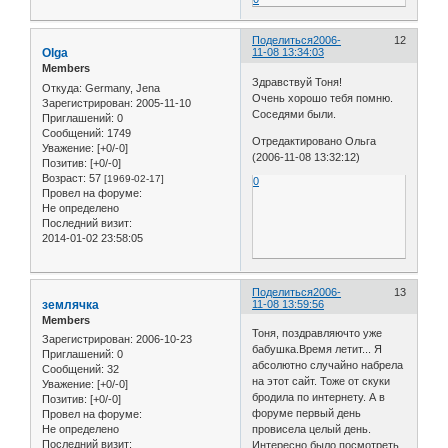
Поделиться
2006-
12
Olga
11-08 13:34:03
Members
Здравствуй Тоня!
Откуда:
Germany, Jena
Очень хорошо тебя помню.
Зарегистрирован
: 2005-11-10
Соседями были.
Приглашений:
0
Сообщений:
1749
Отредактировано Ольга
Уважение:
[+0/-0]
(2006-11-08 13:32:12)
Позитив:
[+0/-0]
Возраст:
57
[1969-02-17]
0
Провел на форуме:
Не определено
Последний визит:
2014-01-02 23:58:05
Поделиться
2006-
13
землячка
11-08 13:59:56
Members
Тоня, поздравляючто уже
Зарегистрирован
: 2006-10-23
бабушка.Время летит... Я
Приглашений:
0
абсолютно случайно набрела
Сообщений:
32
на этот сайт. Тоже от скуки
Уважение:
[+0/-0]
бродила по интернету. А в
Позитив:
[+0/-0]
форуме первый день
Провел на форуме:
Не определено
провисела целый день.
Последний визит:
Интересно было посмотреть