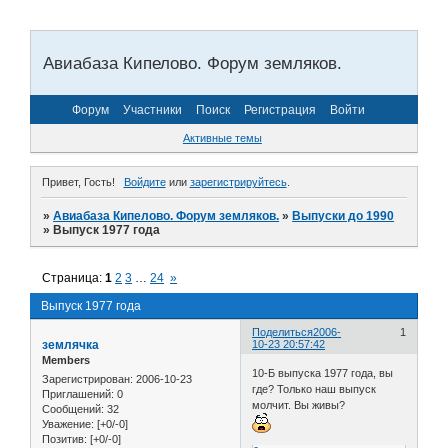
Авиабаза Кипелово. Форум земляков.
Форум
Участники
Поиск
Регистрация
Войти
Активные темы
Привет, Гость!
Войдите
или
зарегистрируйтесь
.
»
Авиабаза Кипелово. Форум земляков.
»
Выпуски до 1990
»
Выпуск 1977 года
Страница:
1
2
3
…
24
»
Выпуск 1977 года
Поделиться
2006-
1
землячка
10-23 20:57:42
Members
10-Б выпуска 1977 года, вы
Зарегистрирован
: 2006-10-23
где? Только наш выпуск
Приглашений:
0
молчит. Вы живы?
Сообщений:
32
Уважение:
[+0/-0]
Позитив:
[+0/-0]