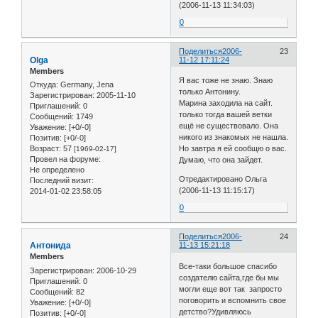
(2006-11-13 11:34:03)
0
Поделиться
2006-
23
Olga
11-12 17:11:24
Members
Я вас тоже не знаю. Знаю
Откуда:
Germany, Jena
только Антонину.
Зарегистрирован
: 2005-11-10
Марина заходила на сайт.
Приглашений:
0
только тогда вашей ветки
Сообщений:
1749
ещё не существовало. Она
Уважение:
[+0/-0]
никого из знакомых не нашла.
Позитив:
[+0/-0]
Возраст:
57
Но завтра я ей сообщю о вас.
[1969-02-17]
Провел на форуме:
Думаю, что она зайдет.
Не определено
Отредактировано Ольга
Последний визит:
(2006-11-13 11:15:17)
2014-01-02 23:58:05
0
Поделиться
2006-
24
Антонида
11-13 15:21:18
Members
Все-таки большое спасибо
Зарегистрирован
: 2006-10-29
создателю сайта,где бы мы
Приглашений:
0
могли еще вот так запросто
Сообщений:
82
поговорить и вспомнить свое
Уважение:
[+0/-0]
детство?Удивляюсь
Позитив:
[+0/-0]