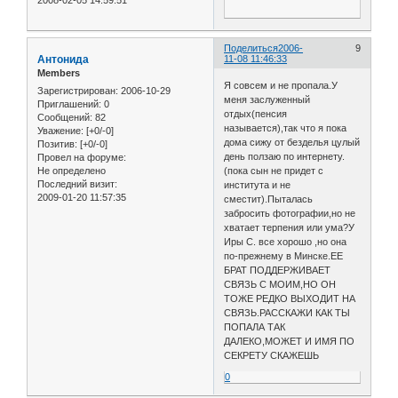
2008-02-05 14:59:51
Поделиться
2006-
9
Антонида
11-08 11:46:33
Members
Я совсем и не пропала.У
Зарегистрирован
: 2006-10-29
меня заслуженный
Приглашений:
0
отдых(пенсия
Сообщений:
82
называется),так что я пока
Уважение:
[+0/-0]
дома сижу от безделья цулый
Позитив:
[+0/-0]
день ползаю по интернету.
Провел на форуме:
Не определено
(пока сын не придет с
Последний визит:
института и не
2009-01-20 11:57:35
сместит).Пыталась
забросить фотографии,но не
хватает терпения или ума?У
Иры С. все хорошо ,но она
по-прежнему в Минске.ЕЕ
БРАТ ПОДДЕРЖИВАЕТ
СВЯЗЬ С МОИМ,НО ОН
ТОЖЕ РЕДКО ВЫХОДИТ НА
СВЯЗЬ.РАССКАЖИ КАК ТЫ
ПОПАЛА ТАК
ДАЛЕКО,МОЖЕТ И ИМЯ ПО
СЕКРЕТУ СКАЖЕШЬ
0