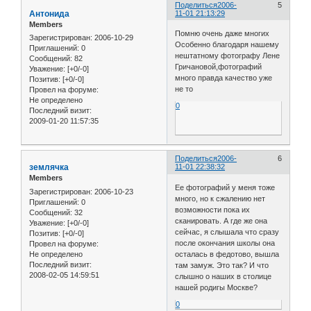
Поделиться
2006-
5
Антонида
11-01 21:13:29
Members
Помню очень даже многих
Зарегистрирован
: 2006-10-29
Особенно благодаря нашему
Приглашений:
0
нештатному фотографу Лене
Сообщений:
82
Гричановой,фотографий
Уважение:
[+0/-0]
много правда качество уже
Позитив:
[+0/-0]
не то
Провел на форуме:
Не определено
0
Последний визит:
2009-01-20 11:57:35
Поделиться
2006-
6
землячка
11-01 22:38:32
Members
Ее фотографий у меня тоже
Зарегистрирован
: 2006-10-23
много, но к сжалению нет
Приглашений:
0
возможности пока их
Сообщений:
32
сканировать. А где же она
Уважение:
[+0/-0]
сейчас, я слышала что сразу
Позитив:
[+0/-0]
после окончания школы она
Провел на форуме:
Не определено
осталась в федотово, вышла
Последний визит:
там замуж. Это так? И что
2008-02-05 14:59:51
слышно о наших в столице
нашей родигы Москве?
0