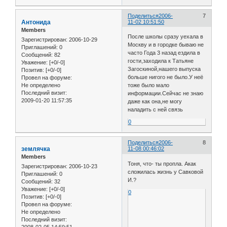
Поделиться
2006-
7
Антонида
11-02 10:51:50
Members
После школы сразу уехала в
Зарегистрирован
: 2006-10-29
Москву и в городке бываю не
Приглашений:
0
часто Года 3 назад ездила в
Сообщений:
82
гости,заходила к Татьяне
Уважение:
[+0/-0]
Загоскиной,нашего выпуска
Позитив:
[+0/-0]
больше нигого не было.У неё
Провел на форуме:
Не определено
тоже было мало
Последний визит:
информации.Сейчас не знаю
2009-01-20 11:57:35
даже как она,не могу
наладить с ней связь
0
Поделиться
2006-
8
землячка
11-08 00:46:02
Members
Тоня, что- ты пропла. Акак
Зарегистрирован
: 2006-10-23
сложилась жизнь у Савковой
Приглашений:
0
И.?
Сообщений:
32
Уважение:
[+0/-0]
0
Позитив:
[+0/-0]
Провел на форуме:
Не определено
Последний визит: