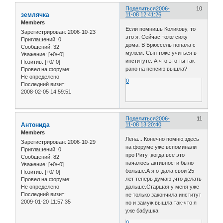
Поделиться
2006-
10
землячка
11-08 12:41:26
Members
Если помнишь Коликову, то
Зарегистрирован
: 2006-10-23
это я. Сейчас тоже сижу
Приглашений:
0
дома. В Брюссель попала с
Сообщений:
32
мужем. Сын тоже учиться в
Уважение:
[+0/-0]
институте. А что это ты так
Позитив:
[+0/-0]
рано на пенсию вышла?
Провел на форуме:
Не определено
0
Последний визит:
2008-02-05 14:59:51
Поделиться
2006-
11
Антонида
11-08 13:20:40
Members
Лена... Конечно помню,здесь
Зарегистрирован
: 2006-10-29
на форуме уже вспоминали
Приглашений:
0
про Риту ,когда все это
Сообщений:
82
началось активности было
Уважение:
[+0/-0]
больше.А я отдала свои 25
Позитив:
[+0/-0]
лет теперь думаю ,что делать
Провел на форуме:
Не определено
дальше.Старшая у меня уже
Последний визит:
не только закончила институт
2009-01-20 11:57:35
но и замуж вышла так-что я
уже бабушка
0