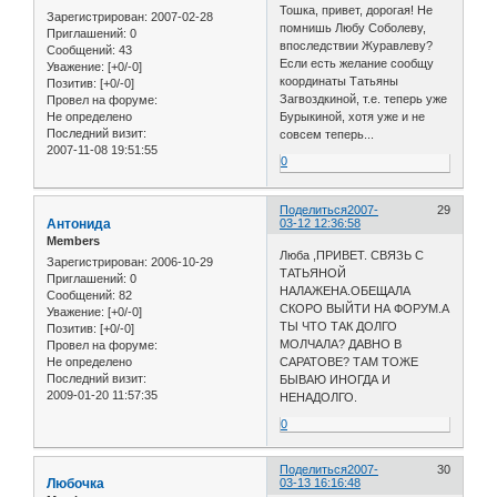
Тошка, привет, дорогая! Не
Зарегистрирован
: 2007-02-28
помнишь Любу Соболеву,
Приглашений:
0
впоследствии Журавлеву?
Сообщений:
43
Если есть желание сообщу
Уважение:
[+0/-0]
координаты Татьяны
Позитив:
[+0/-0]
Загвоздкиной, т.е. теперь уже
Провел на форуме:
Не определено
Бурыкиной, хотя уже и не
Последний визит:
совсем теперь...
2007-11-08 19:51:55
0
Поделиться
2007-
29
Антонида
03-12 12:36:58
Members
Люба ,ПРИВЕТ. СВЯЗЬ С
Зарегистрирован
: 2006-10-29
ТАТЬЯНОЙ
Приглашений:
0
НАЛАЖЕНА.ОБЕЩАЛА
Сообщений:
82
СКОРО ВЫЙТИ НА ФОРУМ.А
Уважение:
[+0/-0]
ТЫ ЧТО ТАК ДОЛГО
Позитив:
[+0/-0]
МОЛЧАЛА? ДАВНО В
Провел на форуме:
Не определено
САРАТОВЕ? ТАМ ТОЖЕ
Последний визит:
БЫВАЮ ИНОГДА И
2009-01-20 11:57:35
НЕНАДОЛГО.
0
Поделиться
2007-
30
Любочка
03-13 16:16:48