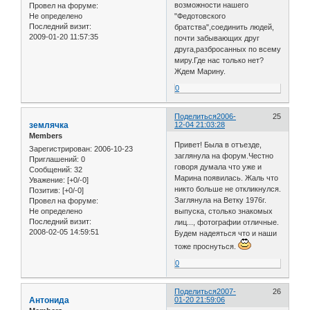
возможности нашего
Провел на форуме:
Не определено
"Федотовского
Последний визит:
братства",соединить людей,
2009-01-20 11:57:35
почти забывающих друг
друга,разбросанных по всему
миру.Где нас только нет?
Ждем Марину.
0
Поделиться
2006-
25
землячка
12-04 21:03:28
Members
Привет! Была в отъезде,
Зарегистрирован
: 2006-10-23
заглянула на форум.Честно
Приглашений:
0
говоря думала что уже и
Сообщений:
32
Марина появилась. Жаль что
Уважение:
[+0/-0]
никто больше не откликнулся.
Позитив:
[+0/-0]
Заглянула на Ветку 1976г.
Провел на форуме:
Не определено
выпуска, столько знакомых
Последний визит:
лиц..., фотографии отличные.
2008-02-05 14:59:51
Будем надеяться что и наши
тоже проснуться.
0
Поделиться
2007-
26
Антонида
01-20 21:59:06