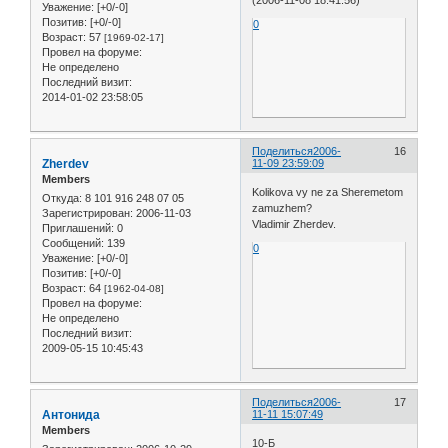
Уважение:
[+0/-0]
Позитив:
[+0/-0]
0
Возраст:
57
[1969-02-17]
Провел на форуме:
Не определено
Последний визит:
2014-01-02 23:58:05
Поделиться
2006-
16
Zherdev
11-09 23:59:09
Members
Kolikova vy ne za Sheremetom
Откуда:
8 101 916 248 07 05
zamuzhem?
Зарегистрирован
: 2006-11-03
Vladimir Zherdev.
Приглашений:
0
Сообщений:
139
0
Уважение:
[+0/-0]
Позитив:
[+0/-0]
Возраст:
64
[1962-04-08]
Провел на форуме:
Не определено
Последний визит:
2009-05-15 10:45:43
Поделиться
2006-
17
Антонида
11-11 15:07:49
Members
10-Б