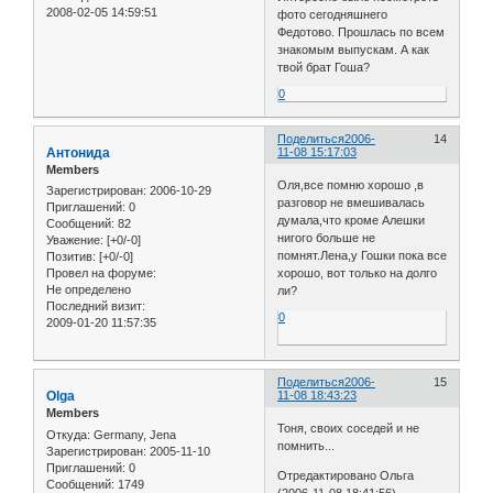
2008-02-05 14:59:51
фото сегодняшнего
Федотово. Прошлась по всем
знакомым выпускам. А как
твой брат Гоша?
0
Поделиться
2006-
14
Антонида
11-08 15:17:03
Members
Оля,все помню хорошо ,в
Зарегистрирован
: 2006-10-29
разговор не вмешивалась
Приглашений:
0
думала,что кроме Алешки
Сообщений:
82
нигого больше не
Уважение:
[+0/-0]
помнят.Лена,у Гошки пока все
Позитив:
[+0/-0]
хорошо, вот только на долго
Провел на форуме:
Не определено
ли?
Последний визит:
0
2009-01-20 11:57:35
Поделиться
2006-
15
Olga
11-08 18:43:23
Members
Тоня, своих соседей и не
Откуда:
Germany, Jena
помнить...
Зарегистрирован
: 2005-11-10
Приглашений:
0
Отредактировано Ольга
Сообщений:
1749
(2006-11-08 18:41:56)