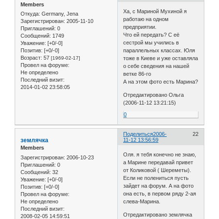
Members
Ха, с Мариной Мухиной я
Откуда:
Germany, Jena
работаю на одном
Зарегистрирован
: 2005-11-10
предприятии.
Приглашений:
0
Что ей передать? С её
Сообщений:
1749
сестрой мы учились в
Уважение:
[+0/-0]
параллельных классах. Юля
Позитив:
[+0/-0]
Возраст:
57
тоже в Киеве и уже оставляла
[1969-02-17]
Провел на форуме:
о себе сведения на нашей
Не определено
ветке 86-го
Последний визит:
А на этом фото есть Марина?
2014-01-02 23:58:05
Отредактировано Ольга
(2006-11-12 13:21:15)
0
Поделиться
2006-
22
землячка
11-12 13:56:59
Members
Оля. я тебя конечно не знаю,
Зарегистрирован
: 2006-10-23
а Марине передавай привет
Приглашений:
0
от Коликовой ( Шереметы).
Сообщений:
32
Если не полениться пусть
Уважение:
[+0/-0]
зайдет на форум. А на фото
Позитив:
[+0/-0]
она есть, в первом ряду 2-ая
Провел на форуме:
Не определено
слева-Марина.
Последний визит:
Отредактировано землячка
2008-02-05 14:59:51