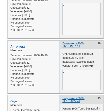
Зарегистрирован
: 2006-10-29
Приглашений:
0
0
Сообщений:
82
Уважение:
[+0/-0]
Позитив:
[+0/-0]
Провел на форуме:
Не определено
Последний визит:
2009-01-20 11:57:35
Поделиться
2006-
18
Антонида
11-11 15:13:21
Members
Ольга,спасибо вовремя
Зарегистрирован
: 2006-10-29
сбросила умную
Приглашений:
0
подсказку,надеюсь наши
Сообщений:
82
узнают себя -откликнутся
Уважение:
[+0/-0]
Позитив:
[+0/-0]
0
Провел на форуме:
Не определено
Последний визит:
2009-01-20 11:57:35
Поделиться
2006-
19
Olga
11-11 20:27:41
Members
Узнала тебя Тоня. Вот такой я
Откуда:
Germany, Jena