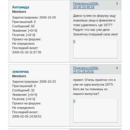
Поделиться
2006-
3
Антонида
10-30 15:40:18
Members
Давно гуляю по форуму ищу
Зарегистрирован
: 2006-10-29
знакомые лица и фамилии и
Приглашений:
0
тоже удивляюсь где 1977?
Сообщений:
82
Радует что нас уже двое
Уважение:
[+0/-0]
Землячка открывай свое имя!
Позитив:
[+0/-0]
Провел на форуме:
0
Не определено
Последний визит:
2009-01-20 11:57:35
Поделиться
2006-
4
землячка
11-01 16:16:01
Members
привет. Очень приятно что я
Зарегистрирован
: 2006-10-23
уже не одна выпуска 1977г.
Приглашений:
0
Кого же ты помнишь из
Сообщений:
32
нашего выпуска?
Уважение:
[+0/-0]
Позитив:
[+0/-0]
0
Провел на форуме:
Не определено
Последний визит:
2008-02-05 14:59:51