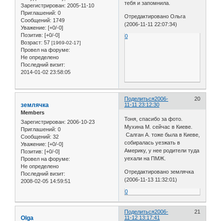
тебя и запомнила.
Зарегистрирован
: 2005-11-10
Приглашений:
0
Отредактировано Ольга
Сообщений:
1749
(2006-11-11 22:07:34)
Уважение:
[+0/-0]
Позитив:
[+0/-0]
0
Возраст:
57
[1969-02-17]
Провел на форуме:
Не определено
Последний визит:
2014-01-02 23:58:05
Поделиться
2006-
20
землячка
11-11 23:12:30
Members
Тоня, спасибо за фото.
Зарегистрирован
: 2006-10-23
Мухина М. сейчас в Киеве.
Приглашений:
0
Салган А. тоже была в Киеве,
Сообщений:
32
собиралась уезжать в
Уважение:
[+0/-0]
Америку, у нее родители туда
Позитив:
[+0/-0]
уехали на ПМЖ.
Провел на форуме:
Не определено
Отредактировано землячка
Последний визит:
(2006-11-13 11:32:01)
2008-02-05 14:59:51
0
Поделиться
2006-
21
Olga
11-12 13:17:41