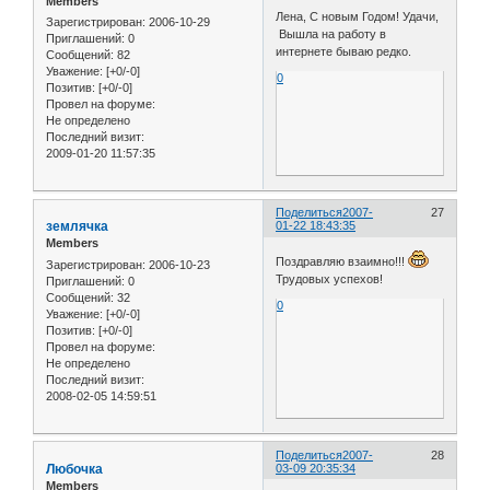
Members
Лена, С новым Годом! Удачи,
Зарегистрирован
: 2006-10-29
Вышла на работу в
Приглашений:
0
интернете бываю редко.
Сообщений:
82
Уважение:
[+0/-0]
0
Позитив:
[+0/-0]
Провел на форуме:
Не определено
Последний визит:
2009-01-20 11:57:35
Поделиться
2007-
27
землячка
01-22 18:43:35
Members
Поздравляю взаимно!!!
Зарегистрирован
: 2006-10-23
Трудовых успехов!
Приглашений:
0
Сообщений:
32
0
Уважение:
[+0/-0]
Позитив:
[+0/-0]
Провел на форуме:
Не определено
Последний визит:
2008-02-05 14:59:51
Поделиться
2007-
28
Любочка
03-09 20:35:34
Members