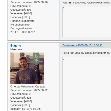
Зарегистрирован
: 2005-08-26
Ира, ты в форуме, насколько я пон
Приглашений:
0
0
Сообщений:
309
Уважение:
[+0/-0]
Позитив:
[+0/-0]
Провел на форуме:
Не определено
Последний визит:
2011-11-30 01:02:12
Eugene
Поделиться
2005-09-15 14:00:12
Members
Petra или Ира! ну давай потрещим-ты 
0
Откуда:
Vancouver, Canada
Зарегистрирован
: 2005-08-22
Приглашений:
0
Сообщений:
815
Уважение:
[+0/-0]
Позитив:
[+0/-0]
Возраст:
56
[1970-05-30]