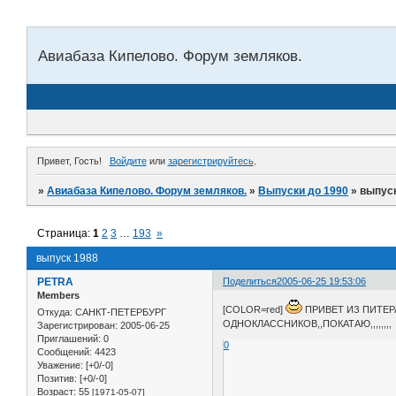
Авиабаза Кипелово. Форум земляков.
Привет, Гость!
Войдите
или
зарегистрируйтесь
.
»
Авиабаза Кипелово. Форум земляков.
»
Выпуски до 1990
»
выпус
Страница:
1
2
3
…
193
»
выпуск 1988
PETRA
Поделиться
2005-06-25 19:53:06
Members
[COLOR=red]
ПРИВЕТ ИЗ ПИТЕР
Откуда:
САНКТ-ПЕТЕРБУРГ
ОДНОКЛАССНИКОВ,,ПОКАТАЮ,,,,,,,,
Зарегистрирован
: 2005-06-25
Приглашений:
0
0
Сообщений:
4423
Уважение:
[+0/-0]
Позитив:
[+0/-0]
Возраст:
55
[1971-05-07]