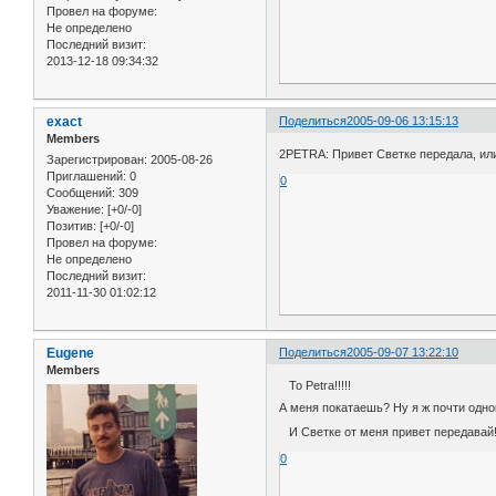
Провел на форуме:
Не определено
Последний визит:
2013-12-18 09:34:32
exact
Поделиться
2005-09-06 13:15:13
Members
2PETRA: Привет Светке передала, или
Зарегистрирован
: 2005-08-26
Приглашений:
0
0
Сообщений:
309
Уважение:
[+0/-0]
Позитив:
[+0/-0]
Провел на форуме:
Не определено
Последний визит:
2011-11-30 01:02:12
Eugene
Поделиться
2005-09-07 13:22:10
Members
To Petra!!!!!
А меня покатаешь? Ну я ж почти одно
И Светке от меня привет передавай!!
0