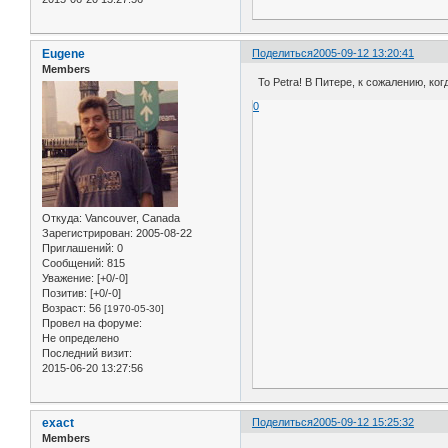
Eugene
Поделиться
2005-09-12 13:20:41
Members
To Petra! В Питере, к сожалению, когда
0
Откуда:
Vancouver, Canada
Зарегистрирован
: 2005-08-22
Приглашений:
0
Сообщений:
815
Уважение:
[+0/-0]
Позитив:
[+0/-0]
Возраст:
56
[1970-05-30]
Провел на форуме:
Не определено
Последний визит:
2015-06-20 13:27:56
exact
Поделиться
2005-09-12 15:25:32
Members