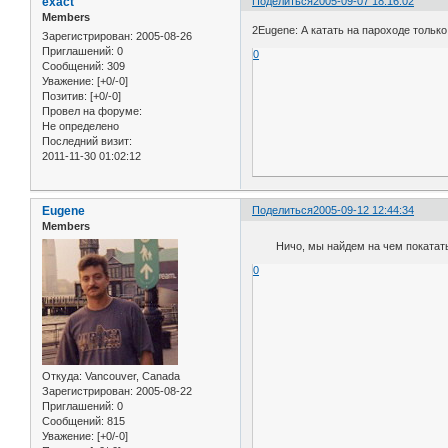
exact
Поделиться
2005-09-07 18:16:02
Members
2Eugene: А катать на пароходе только '
Зарегистрирован
: 2005-08-26
Приглашений:
0
0
Сообщений:
309
Уважение:
[+0/-0]
Позитив:
[+0/-0]
Провел на форуме:
Не определено
Последний визит:
2011-11-30 01:02:12
Eugene
Поделиться
2005-09-12 12:44:34
Members
Ничо, мы найдем на чем покатат
0
Откуда:
Vancouver, Canada
Зарегистрирован
: 2005-08-22
Приглашений:
0
Сообщений:
815
Уважение:
[+0/-0]