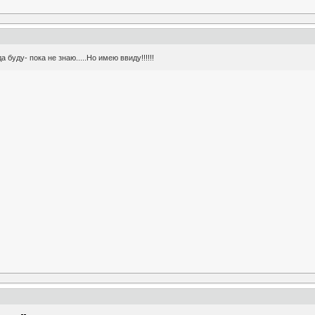
 буду- пока не знаю.....Но имею ввиду!!!!!!