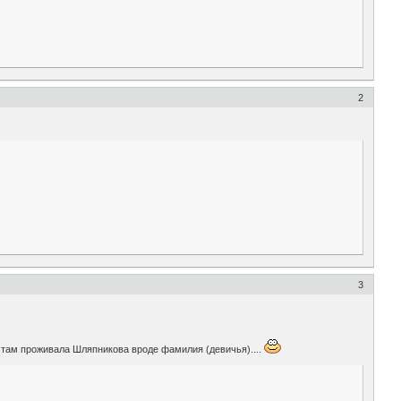
2
3
а там проживала Шляпникова вроде фамилия (девичья)....