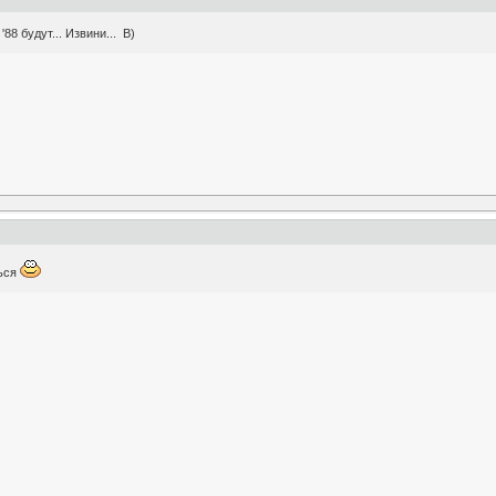
88 будут... Извини... B)
ься