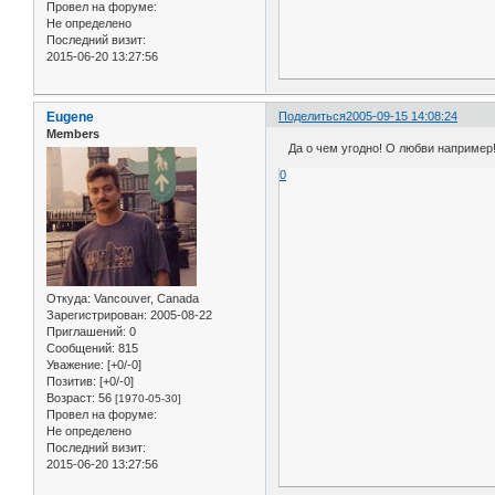
Провел на форуме:
Не определено
Последний визит:
2015-06-20 13:27:56
Eugene
Поделиться
2005-09-15 14:08:24
Members
Да о чем угодно! О любви например! 
0
Откуда:
Vancouver, Canada
Зарегистрирован
: 2005-08-22
Приглашений:
0
Сообщений:
815
Уважение:
[+0/-0]
Позитив:
[+0/-0]
Возраст:
56
[1970-05-30]
Провел на форуме:
Не определено
Последний визит:
2015-06-20 13:27:56