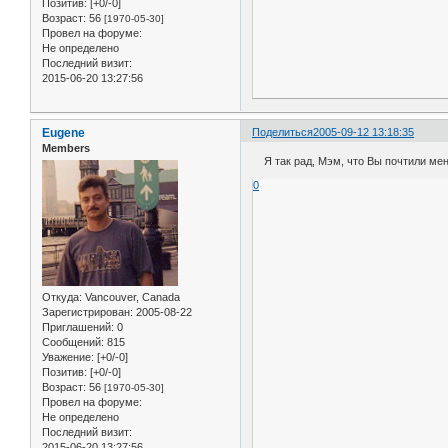
Позитив:
[+0/-0]
Возраст:
56
[1970-05-30]
Провел на форуме:
Не определено
Последний визит:
2015-06-20 13:27:56
Eugene
Поделиться
2005-09-12 13:18:35
Members
Я так рад, Мэм, что Вы почтили меня
0
Откуда:
Vancouver, Canada
Зарегистрирован
: 2005-08-22
Приглашений:
0
Сообщений:
815
Уважение:
[+0/-0]
Позитив:
[+0/-0]
Возраст:
56
[1970-05-30]
Провел на форуме:
Не определено
Последний визит:
2015-06-20 13:27:56