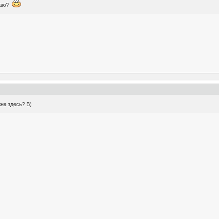
имаю?
же здесь? B)