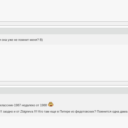
 она уже не помнит меня? B)
классник-1987 недалеко от 1988
! заодно и от Zbigneva !!!! Кто там еще в Питере из федотовских? Помнится одна дам