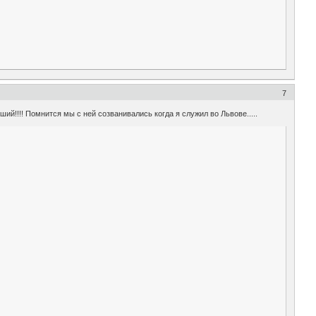
7
!!!! Помнится мы с ней созванивались когда я служил во Львове.....