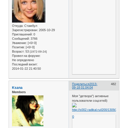
Откуда:
Стамбул
Зарегистрирован
: 2005-10-29
Приглашений:
0
Сообщений:
3766
Уважение:
[+0/-0]
Позитив:
[+0/-0]
Возраст:
53
[1972-09-24]
Провел на форуме:
Не определено
Последний визит:
2014-01-22 21:40:50
Поделиться
2013-
482
Ksana
09-18 01:04:04
Members
Моя "детвора") активные
пользователи соцсетей)
0