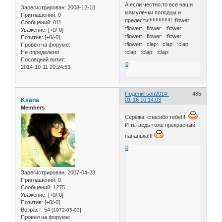
А если честно,то все наши
Зарегистрирован
: 2008-12-18
мамулечки полодцы и
Приглашений:
0
прелести!!!!!!!!!!!!!!!! :flower:
Сообщений:
811
:flower: :flower: :flower:
Уважение:
[+0/-0]
:flower: :flower: :flower:
Позитив:
[+0/-0]
:flower: :clap: :clap: :clap:
Провел на форуме:
Не определено
:clap: :clap: :clap:
Последний визит:
0
2014-10-11 20:24:53
Поделиться
2014-
485
Ksana
01-16 10:14:03
Members
Серёжа, спасибо тебе!!!
И ты ведь тоже прекрасный
папанька!!!
0
Зарегистрирован
: 2007-04-23
Приглашений:
0
Сообщений:
1275
Уважение:
[+0/-0]
Позитив:
[+0/-0]
Возраст:
54
[1972-05-03]
Провел на форуме: