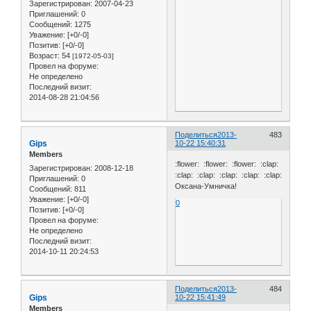
Зарегистрирован
: 2007-04-23
Приглашений:
0
Сообщений:
1275
Уважение:
[+0/-0]
Позитив:
[+0/-0]
Возраст:
54
[1972-05-03]
Провел на форуме:
Не определено
Последний визит:
2014-08-28 21:04:56
Поделиться
2013-
483
Gips
10-22 15:40:31
Members
:flower: :flower: :flower: :clap:
Зарегистрирован
: 2008-12-18
:clap: :clap: :clap: :clap: :clap:
Приглашений:
0
Оксана-Умничка!
Сообщений:
811
Уважение:
[+0/-0]
0
Позитив:
[+0/-0]
Провел на форуме:
Не определено
Последний визит:
2014-10-11 20:24:53
Поделиться
2013-
484
Gips
10-22 15:41:49
Members