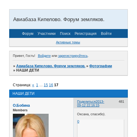
Авиабаза Кипелово. Форум земляков.
Форум
Участники
Поиск
Регистрация
Войти
Активные темы
Привет, Гость!
Войдите
или
зарегистрируйтесь
.
»
Авиабаза Кипелово. Форум земляков.
»
Фотографии
»
НАШИ ДЕТИ
Страница:
«
1
…
15
16
17
НАШИ ДЕТИ
Поделиться
2013-
481
О.Бобина
09-12 22:16:15
Members
Оксана, спасибо).
0