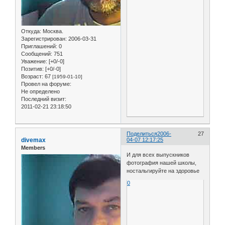
Откуда:
Москва.
Зарегистрирован
: 2006-03-31
Приглашений:
0
Сообщений:
751
Уважение:
[+0/-0]
Позитив:
[+0/-0]
Возраст:
67
[1959-01-10]
Провел на форуме:
Не определено
Последний визит:
2011-02-21 23:18:50
Поделиться
2006-
27
divemax
04-07 12:17:25
Members
И для всех выпускников
фотография нашей школы,
ностальгируйте на здоровье
0