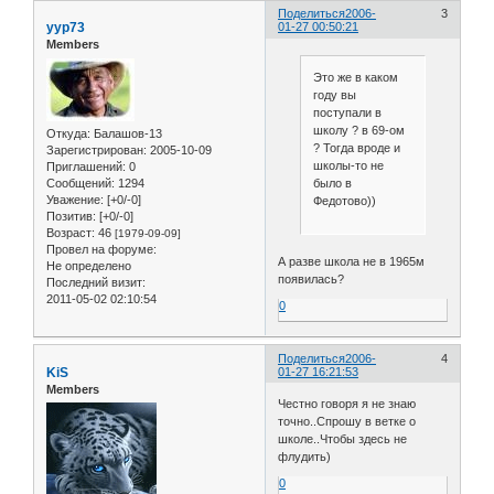
Поделиться
2006-
3
yyp73
01-27 00:50:21
Members
Это же в каком
году вы
поступали в
школу ? в 69-ом
Откуда:
Балашов-13
? Тогда вроде и
Зарегистрирован
: 2005-10-09
школы-то не
Приглашений:
0
Сообщений:
1294
было в
Уважение:
[+0/-0]
Федотово))
Позитив:
[+0/-0]
Возраст:
46
[1979-09-09]
Провел на форуме:
А разве школа не в 1965м
Не определено
появилась?
Последний визит:
2011-05-02 02:10:54
0
Поделиться
2006-
4
KiS
01-27 16:21:53
Members
Честно говоря я не знаю
точно..Спрошу в ветке о
школе..Чтобы здесь не
флудить)
0