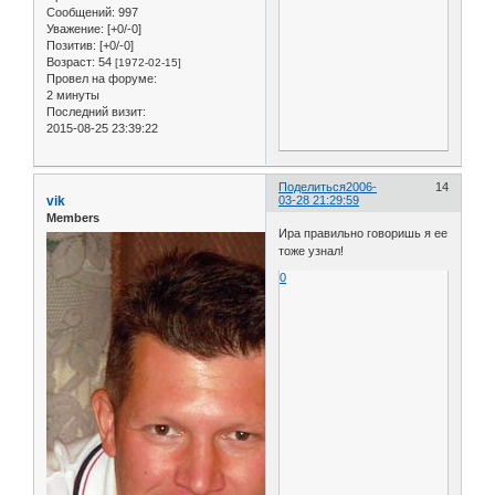
Сообщений:
997
Уважение:
[+0/-0]
Позитив:
[+0/-0]
Возраст:
54
[1972-02-15]
Провел на форуме:
2 минуты
Последний визит:
2015-08-25 23:39:22
Поделиться
2006-
14
vik
03-28 21:29:59
Members
Ира правильно говоришь я ее
тоже узнал!
0