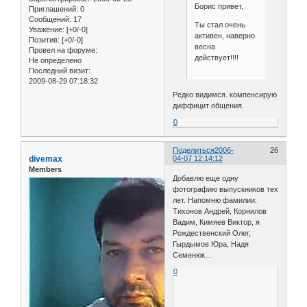
Борис привет,
Приглашений:
0
Сообщений:
17
Ты стал очень
Уважение:
[+0/-0]
активен, наверно
Позитив:
[+0/-0]
весна
Провел на форуме:
действует!!!!
Не определено
Последний визит:
2009-08-29 07:18:32
Редко видимся. компенсирую
диффицит общения.
0
Поделиться
2006-
26
divemax
04-07 12:14:12
Members
Добавлю еще одну
фотографию выпускников тех
лет. Напомню фамилии:
Тихонов Андрей, Корнилов
Вадим, Кимяев Виктор, я
Рождественский Олег,
Гырдымов Юра, Надя
Семенюк...
0