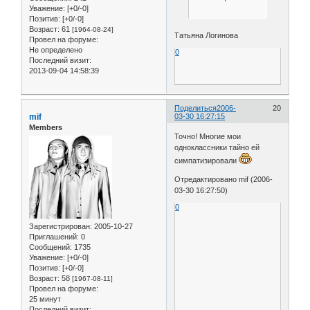
Уважение:
[+0/-0]
Позитив:
[+0/-0]
Возраст:
61
[1964-08-24]
Татьяна Логинова
Провел на форуме:
Не определено
0
Последний визит:
2013-09-04 14:58:39
Поделиться
2006-
20
mif
03-30 16:27:15
Members
Точно! Многие мои
одноклассники тайно ей
симпатизировали
Отредактировано mif (2006-
03-30 16:27:50)
0
Зарегистрирован
: 2005-10-27
Приглашений:
0
Сообщений:
1735
Уважение:
[+0/-0]
Позитив:
[+0/-0]
Возраст:
58
[1967-08-11]
Провел на форуме:
25 минут
Последний визит: