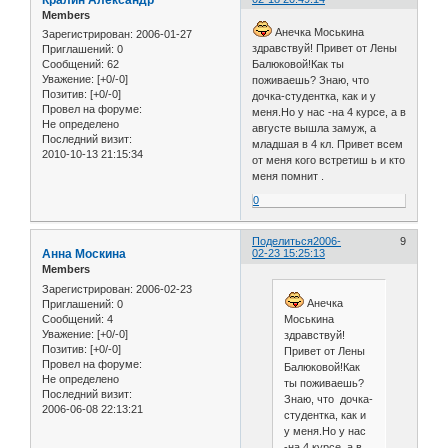
Members
Анечка Моськина
Зарегистрирован
: 2006-01-27
здравствуй! Привет от Лены
Приглашений:
0
Сообщений:
62
Балюковой!Как ты
Уважение:
[+0/-0]
поживаешь? Знаю, что
Позитив:
[+0/-0]
дочка-студентка, как и у
Провел на форуме:
меня.Но у нас -на 4 курсе, а в
Не определено
августе вышла замуж, а
Последний визит:
младшая в 4 кл. Привет всем
2010-10-13 21:15:34
от меня кого встретиш ь и кто
меня помнит .
0
Поделиться
2006-
9
Анна Москина
02-23 15:25:13
Members
Зарегистрирован
: 2006-02-23
Анечка
Приглашений:
0
Сообщений:
4
Моськина
Уважение:
[+0/-0]
здравствуй!
Позитив:
[+0/-0]
Привет от Лены
Провел на форуме:
Балюковой!Как
Не определено
ты поживаешь?
Последний визит:
Знаю, что дочка-
2006-06-08 22:13:21
студентка, как и
у меня.Но у нас
-на 4 курсе, а в