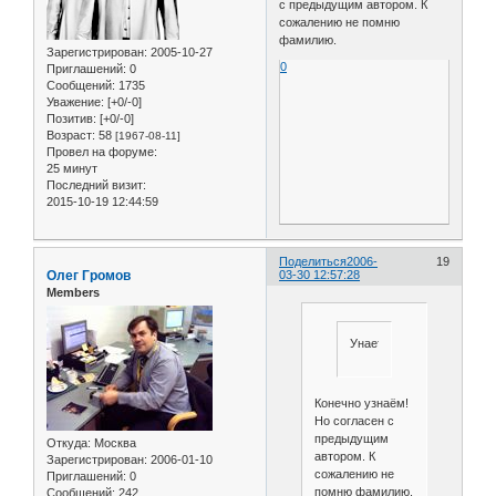
с предыдущим автором. К
сожалению не помню
фамилию.
Зарегистрирован
: 2005-10-27
0
Приглашений:
0
Сообщений:
1735
Уважение:
[+0/-0]
Позитив:
[+0/-0]
Возраст:
58
[1967-08-11]
Провел на форуме:
25 минут
Последний визит:
2015-10-19 12:44:59
Поделиться
2006-
19
Олег Громов
03-30 12:57:28
Members
Унаете
Конечно узнаём!
Но согласен с
предыдущим
Откуда:
Москва
автором. К
Зарегистрирован
: 2006-01-10
сожалению не
Приглашений:
0
помню фамилию.
Сообщений:
242