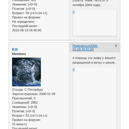
Сообщений:
365
(газета "Маяк" №78 от 5
Уважение:
[+0/-0]
октября 2004 года).
Позитив:
[+0/-0]
0
Возраст:
56
[1970-06-15]
Провел на форуме:
Не определено
Последний визит:
2015-06-19 09:46:00
Поделиться
2006-
6
KiS
01-28 20:41:06
Members
я помещу эту инфу с вашего
разрешения в ветку о школе..
0
Откуда:
С-Петербург
Зарегистрирован
: 2006-01-09
Приглашений:
0
Сообщений:
2962
Уважение:
[+0/-0]
Позитив:
[+0/-0]
Возраст:
52
[1973-08-12]
Провел на форуме:
31 минуту
Последний визит: