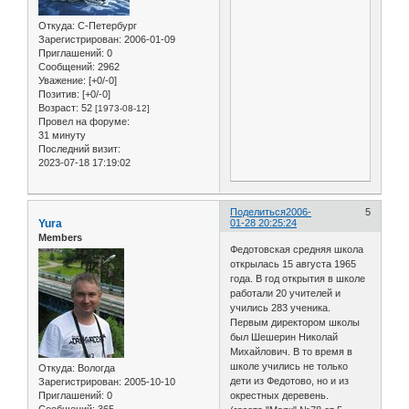
Откуда:
С-Петербург
Зарегистрирован
: 2006-01-09
Приглашений:
0
Сообщений:
2962
Уважение:
[+0/-0]
Позитив:
[+0/-0]
Возраст:
52
[1973-08-12]
Провел на форуме:
31 минуту
Последний визит:
2023-07-18 17:19:02
Поделиться
2006-
5
Yura
01-28 20:25:24
Members
Федотовская средняя школа
открылась 15 августа 1965
года. В год открытия в школе
работали 20 учителей и
учились 283 ученика.
Первым директором школы
был Шешерин Николай
Михайлович. В то время в
школе учились не только
Откуда:
Вологда
дети из Федотово, но и из
Зарегистрирован
: 2005-10-10
Приглашений:
0
окрестных деревень.