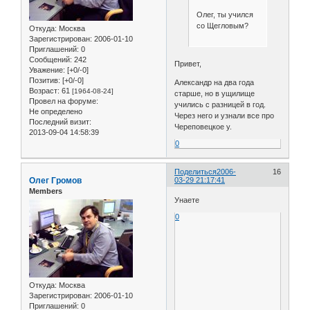
Олег, ты учился
со Щегловым?
Откуда:
Москва
Зарегистрирован
: 2006-01-10
Приглашений:
0
Сообщений:
242
Привет,
Уважение:
[+0/-0]
Позитив:
[+0/-0]
Александр на два года
Возраст:
61
[1964-08-24]
старше, но в ущилище
Провел на форуме:
учились с разницей в год.
Не определено
Через него и узнали все про
Последний визит:
Череповецкое у.
2013-09-04 14:58:39
0
Поделиться
2006-
16
Олег Громов
03-29 21:17:41
Members
Унаете
0
Откуда:
Москва
Зарегистрирован
: 2006-01-10
Приглашений:
0