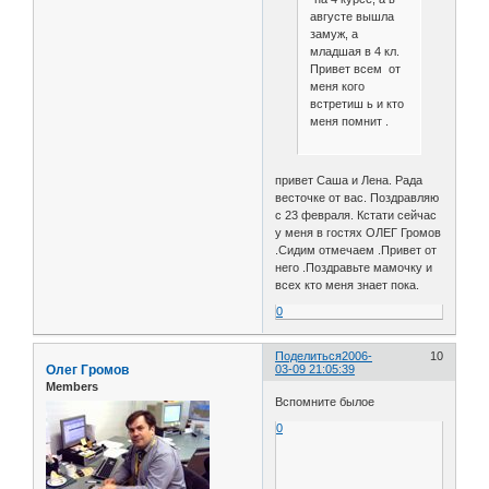
августе вышла
замуж, а
младшая в 4 кл.
Привет всем от
меня кого
встретиш ь и кто
меня помнит .
привет Саша и Лена. Рада
весточке от вас. Поздравляю
с 23 февраля. Кстати сейчас
у меня в гостях ОЛЕГ Громов
.Сидим отмечаем .Привет от
него .Поздравьте мамочку и
всех кто меня знает пока.
0
Поделиться
2006-
10
Олег Громов
03-09 21:05:39
Members
Вспомните былое
0