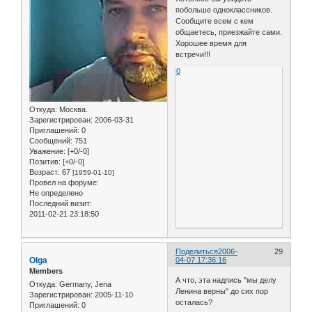
побольше одноклассников.
Сообщите всем с кем
общаетесь, приезжайте сами.
Хорошее время для
встречи!!!
0
Откуда:
Москва.
Зарегистрирован
: 2006-03-31
Приглашений:
0
Сообщений:
751
Уважение:
[+0/-0]
Позитив:
[+0/-0]
Возраст:
67
[1959-01-10]
Провел на форуме:
Не определено
Последний визит:
2011-02-21 23:18:50
Поделиться
2006-
29
Olga
04-07 17:36:16
Members
А что, эта надпись "мы делу
Откуда:
Germany, Jena
Ленина верны" до сих пор
Зарегистрирован
: 2005-11-10
осталась?
Приглашений:
0