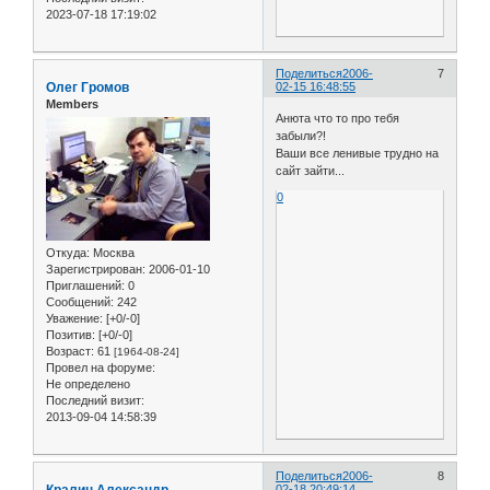
2023-07-18 17:19:02
Поделиться
2006-
7
Олег Громов
02-15 16:48:55
Members
Анюта что то про тебя
забыли?!
Ваши все ленивые трудно на
сайт зайти...
0
Откуда:
Москва
Зарегистрирован
: 2006-01-10
Приглашений:
0
Сообщений:
242
Уважение:
[+0/-0]
Позитив:
[+0/-0]
Возраст:
61
[1964-08-24]
Провел на форуме:
Не определено
Последний визит:
2013-09-04 14:58:39
Поделиться
2006-
8
Кралин Александр
02-18 20:49:14