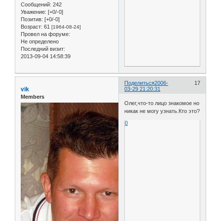
Сообщений:
242
Уважение:
[+0/-0]
Позитив:
[+0/-0]
Возраст:
61
[1964-08-24]
Провел на форуме:
Не определено
Последний визит:
2013-09-04 14:58:39
Поделиться
2006-
17
vik
03-29 21:20:31
Members
Олег,что-то лицо знакомое но
никак не могу узнать.Кто это?
0