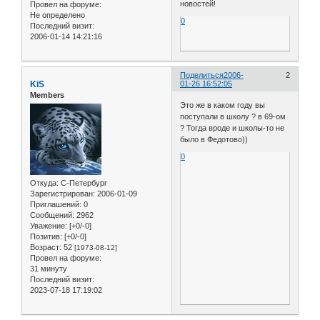
новостей!
Провел на форуме:
Не определено
0
Последний визит:
2006-01-14 14:21:16
Поделиться
2006-
2
KiS
01-26 16:52:05
Members
Это же в каком году вы
поступали в школу ? в 69-ом
? Тогда вроде и школы-то не
было в Федотово))
0
Откуда:
С-Петербург
Зарегистрирован
: 2006-01-09
Приглашений:
0
Сообщений:
2962
Уважение:
[+0/-0]
Позитив:
[+0/-0]
Возраст:
52
[1973-08-12]
Провел на форуме:
31 минуту
Последний визит:
2023-07-18 17:19:02