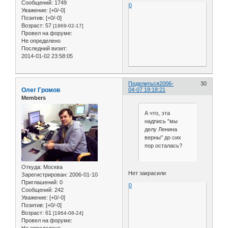
Сообщений:
1749
0
Уважение:
[+0/-0]
Позитив:
[+0/-0]
Возраст:
57
[1969-02-17]
Провел на форуме:
Не определено
Последний визит:
2014-01-02 23:58:05
Поделиться
2006-
30
Олег Громов
04-07 19:18:21
Members
А что, эта
надпись "мы
делу Ленина
верны" до сих
пор осталась?
Откуда:
Москва
Нет закрасили
Зарегистрирован
: 2006-01-10
Приглашений:
0
0
Сообщений:
242
Уважение:
[+0/-0]
Позитив:
[+0/-0]
Возраст:
61
[1964-08-24]
Провел на форуме: