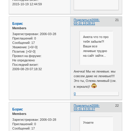
2015-10-19 12:44:59
Поделиться
2006-
21
Борис
03-31 13:28:21
Members
Зарегистрирован
: 2006-03-28
Анюта что то про
Приглашений:
0
тебя забыли?!
Сообщений:
17
Ваши все
Уважение:
[+0/-0]
ленивые трудно
Позитив:
[+0/-0]
на сайт зайти...
Провел на форуме:
Не определено
Последний визит:
2009-08-29 07:18:32
Анечка! Мы не ленивые. мы
совсем даже не ленивые!!!!
Это ты, Олежа линивый (см.
в зеркало)!
0
Поделиться
2006-
22
Борис
03-31 13:31:27
Members
Зарегистрирован
: 2006-03-28
Унаете
Приглашений:
0
Сообщений:
17