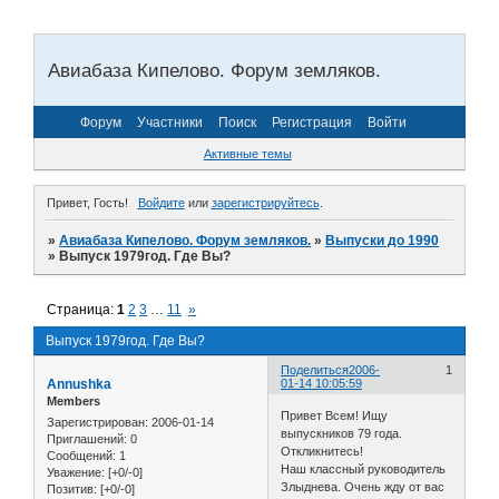
Авиабаза Кипелово. Форум земляков.
Форум
Участники
Поиск
Регистрация
Войти
Активные темы
Привет, Гость!
Войдите
или
зарегистрируйтесь
.
»
Авиабаза Кипелово. Форум земляков.
»
Выпуски до 1990
»
Выпуск 1979год. Где Вы?
Страница:
1
2
3
…
11
»
Выпуск 1979год. Где Вы?
Поделиться
2006-
1
Annushka
01-14 10:05:59
Members
Привет Всем! Ищу
Зарегистрирован
: 2006-01-14
выпускников 79 года.
Приглашений:
0
Откликнитесь!
Сообщений:
1
Наш классный руководитель
Уважение:
[+0/-0]
Злыднева. Очень жду от вас
Позитив:
[+0/-0]