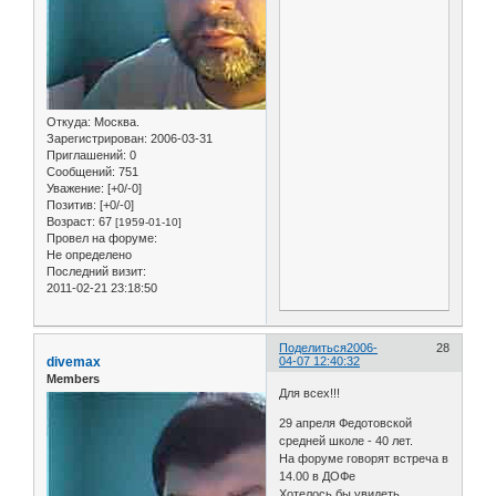
Откуда:
Москва.
Зарегистрирован
: 2006-03-31
Приглашений:
0
Сообщений:
751
Уважение:
[+0/-0]
Позитив:
[+0/-0]
Возраст:
67
[1959-01-10]
Провел на форуме:
Не определено
Последний визит:
2011-02-21 23:18:50
Поделиться
2006-
28
divemax
04-07 12:40:32
Members
Для всех!!!
29 апреля Федотовской
средней школе - 40 лет.
На форуме говорят встреча в
14.00 в ДОФе
Хотелось бы увидеть