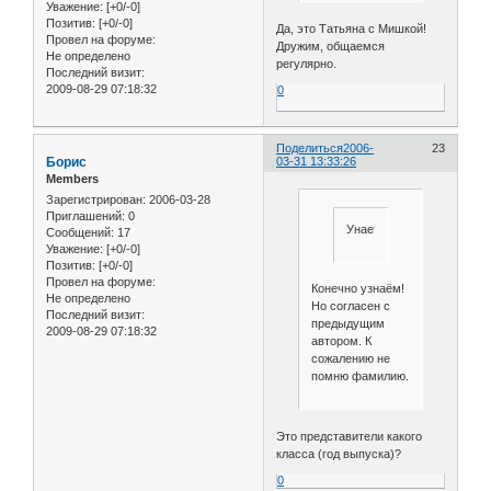
Уважение:
[+0/-0]
Позитив:
[+0/-0]
Да, это Татьяна с Мишкой!
Провел на форуме:
Дружим, общаемся
Не определено
регулярно.
Последний визит:
2009-08-29 07:18:32
0
Поделиться
2006-
23
Борис
03-31 13:33:26
Members
Зарегистрирован
: 2006-03-28
Приглашений:
0
Унаете
Сообщений:
17
Уважение:
[+0/-0]
Позитив:
[+0/-0]
Провел на форуме:
Конечно узнаём!
Не определено
Но согласен с
Последний визит:
предыдущим
2009-08-29 07:18:32
автором. К
сожалению не
помню фамилию.
Это представители какого
класса (год выпуска)?
0